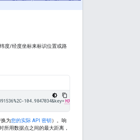
，使用纬度/经度坐标来标识位置或路
391536%2C-104.9847034
&
key=
YOUR_API_KEY
替换为
您的实际 API 密钥
）。响
时所用数据点之间的最大距离，