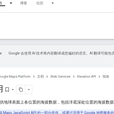
档
博客
社区
Google 会使用 AI 技术将内容翻译成您偏好的语言。AI 翻译可能包
oogle Maps Platform
文档
Web Services
Elevation API
指南
用
bookmark_border
n API 提供地球表面上各位置的海拔数据，包括洋底深处位置的海拔
端
Maps JavaScript API
的一部分提供，或通过
适用于 Google 地图服务的