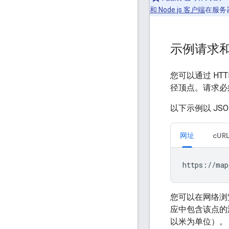
和 Node.js 客户端
在服务
示例请求
您可以通过 HT
径顶点。请求必须
以下示例以 JS
网址
cUR
https://map
您可以在网络浏
应中包含该点的
以米为单位）。