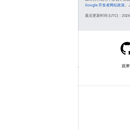
Google 开发者网站政策
。
最后更新时间 (UTC)：2026-
Stack Overflow
在 google-maps 标签下提问。
观摩
了解详情
常见问题解答
功能探索器
API 安全性最佳实践