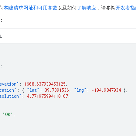
何
构建请求网址和可用参数
以及如何
了解响应
，请参阅
开发者指
：
L
:
evation"
:
1608.637939453125
,
cation"
:
{
"lat"
:
39.7391536
,
"lng"
:
-104.9847034
},
solution"
:
4.771975994110107
,
"OK"
,