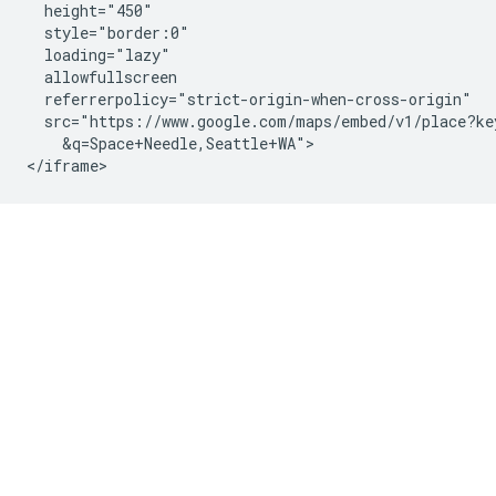
  height="450"

  style="border:0"

  loading="lazy"

  allowfullscreen

  referrerpolicy="strict-origin-when-cross-origin"

  src="https://www.google.com/maps/embed/v1/place?ke
    &q=Space+Needle,Seattle+WA">

</iframe>