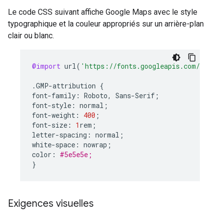
Le code CSS suivant affiche Google Maps avec le style
typographique et la couleur appropriés sur un arrière-plan
clair ou blanc.
@import
url
(
'https://fonts.googleapis.com/css2?
.
GMP
-
attribution
{
font
-
family
:
Roboto
,
Sans
-
Serif
;
font
-
style
:
normal
;
font
-
weight
:
400
;
font
-
size
:
1
rem
;
letter
-
spacing
:
normal
;
white
-
space
:
nowrap
;
color
:
#5e5e5e;
}
Exigences visuelles