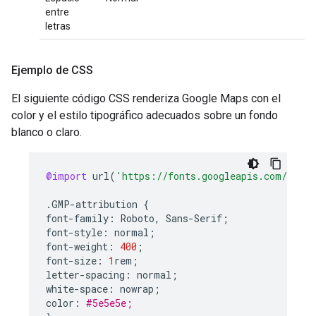
entre
letras
Ejemplo de CSS
El siguiente código CSS renderiza Google Maps con el
color y el estilo tipográfico adecuados sobre un fondo
blanco o claro.
@import
url
(
'https://fonts.googleapis.com/css2?
.
GMP
-
attribution
{
font
-
family
:
Roboto
,
Sans
-
Serif
;
font
-
style
:
normal
;
font
-
weight
:
400
;
font
-
size
:
1
rem
;
letter
-
spacing
:
normal
;
white
-
space
:
nowrap
;
color
:
#5e5e5e;