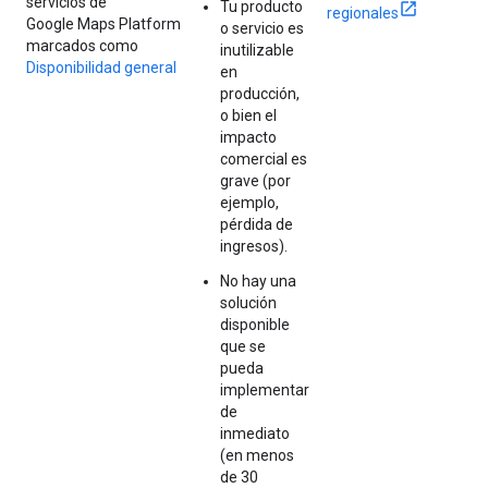
servicios de
Tu producto
regionales
Google Maps Platform
o servicio es
marcados como
inutilizable
Disponibilidad general
en
producción,
o bien el
impacto
comercial es
grave (por
ejemplo,
pérdida de
ingresos).
No hay una
solución
disponible
que se
pueda
implementar
de
inmediato
(en menos
de 30