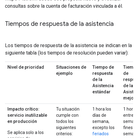
consultas sobre la cuenta de facturación vinculada a él.
Tiempos de respuesta de la asistencia
Los tiempos de respuesta de la asistencia se indican en la
siguiente tabla (los tiempos de resolución pueden variar):
Nivel de prioridad
Situaciones de
Tiempo de
Tiemp
ejemplo
respuesta
de
de la
respue
Asistencia
de la
estándar
Asiste
mejor
Impacto crítico:
Tu situación
1 hora los
1 hora
servicio inutilizable
cumple con
días de
entre
en producción
todos los
semana,
semana
siguientes
excepto los
fines d
Se aplica solo a los
criterios:
feriados
seman