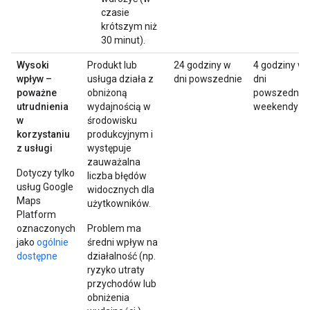
czasie
krótszym niż
30 minut).
Wysoki
Produkt lub
24 godziny w
4 godziny w
wpływ –
usługa działa z
dni powszednie
dni
poważne
obniżoną
powszednie 
utrudnienia
wydajnością w
weekendy
w
środowisku
korzystaniu
produkcyjnym i
z usługi
występuje
zauważalna
Dotyczy tylko
liczba błędów
usług Google
widocznych dla
Maps
użytkowników.
Platform
oznaczonych
Problem ma
jako
ogólnie
średni wpływ na
dostępne
działalność (np.
ryzyko utraty
przychodów lub
obniżenia