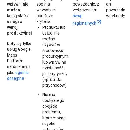
wpływ – nie
spełnia
powszednie, z
dni
można
wszystkie
wyłączeniem
powszednie 
korzystać z
poniższe
świąt
weekendy
usługi w
kryteria:
regionalnych
wersji
Produktu lub
produkcyjnej
usługi nie
można
Dotyczy tylko
używać w
usług Google
środowisku
Maps
produkcyjnym
Platform
lub wpływ na
oznaczonych
działalność
jako
ogólnie
jest krytyczny
dostępne
(np. utrata
przychodów).
Nie ma
dostępnego
obejścia
problemu,
które można
szybko
wdrożyć (w