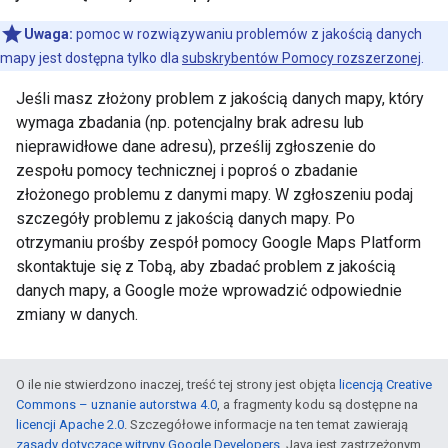
Uwaga:
pomoc w rozwiązywaniu problemów z jakością danych
mapy jest dostępna tylko dla
subskrybentów Pomocy rozszerzonej
.
Jeśli masz złożony problem z jakością danych mapy, który
wymaga zbadania (np. potencjalny brak adresu lub
nieprawidłowe dane adresu), prześlij zgłoszenie do
zespołu pomocy technicznej i poproś o zbadanie
złożonego problemu z danymi mapy. W zgłoszeniu podaj
szczegóły problemu z jakością danych mapy. Po
otrzymaniu prośby zespół pomocy Google Maps Platform
skontaktuje się z Tobą, aby zbadać problem z jakością
danych mapy, a Google może wprowadzić odpowiednie
zmiany w danych.
O ile nie stwierdzono inaczej, treść tej strony jest objęta
licencją Creative
Commons – uznanie autorstwa 4.0
, a fragmenty kodu są dostępne na
licencji Apache 2.0
. Szczegółowe informacje na ten temat zawierają
zasady dotyczące witryny Google Developers
. Java jest zastrzeżonym