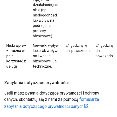
działalność jest
niski (np.
niedogodności
lub wpływ na
podrzędne
procesy
biznesowe).
Niski wpływ
Niewielki wpływ
24 godziny w
24 godziny 
– można w
lub brak wpływu
dni powszednie
dni
pełni
na kwestie
powszednie
korzystać z
biznesowe lub
usługi
techniczne.
Zapytania dotyczące prywatności
Jeśli masz pytania dotyczące prywatności i ochrony
danych, skontaktuj się z nami za pomocą
formularza
zapytania dotyczącego prywatności danych
.