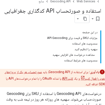
Web Services
Geocoding API
منابع
استفاده و صورتحساب API کدگذاری جغرافیایی
bookmark_border
در این صفحه
جزئیات SKU و قیمت برای API Geocoding
محدودیت های استفاده
سهمیه را تنظیم کنید
مشاهده درخواست های افزایش سهمیه
محدودیت های شرایط استفاده
یادآوری:
برای استفاده از Geocoding API، باید
صورتحساب هر یک از پروژه‌های
خود را فعال کنید
و یک
کلید API
یا نشانه OAuth را با تمام درخواست‌های API یا
SDK اضافه کنید.
درخواست‌های Geocoding API با استفاده از SKU برای Geocoding
صورت‌حساب می‌شوند. سهمیه های روزانه هر روز در نیمه شب به وقت
اقیانوس آرام تجدید می شوند.