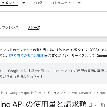
キュメント
ブログ
コミュニティ
リファレンス
リソース
API v4 メソッドのデフォルトの割り当ては、1 秒あたり 25 クエリ（QP
ては、[
割り当ての表示と管理
]をご覧ください。サービスとして [
Geoco
Google は AI 技術を使用して、コンテンツをご希望の言語に翻訳
は誤りが含まれる場合があります。
クト
Google Maps Platform
ドキュメント
Web Services
Geocod
ding API の使用量と請求額
bookmark_border