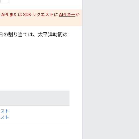
API または SDK リクエストに
API キー
か
ます。1 日の割り当ては、太平洋時間の
リスト
リスト