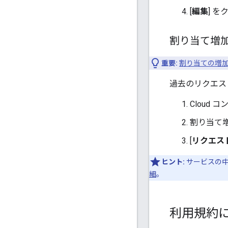
[
編集
] 
割り当て増
重要:
割り当ての増加
過去のリクエス
Cloud 
割り当て増
[
リクエス
ヒント:
サービスの中
細
。
利用規約