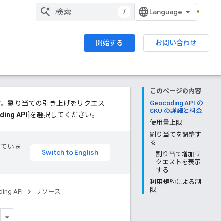
/
開始する
お問い合わせ
このページの内容
S）です。割り当ての引き上げをリクエス
Geocoding API の
SKU の詳細と料金
ding API
]を選択してください。
使用量上限
割り当てを調整す
る
していま
割り当て増加リ
クエストを表示
する
利用規約による制
限
ing API
リソース