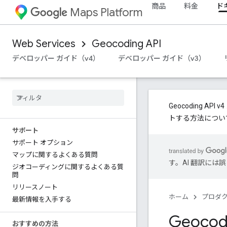
商品
料金
ド
Maps Platform
Web Services
Geocoding API
デベロッパー ガイド（v4）
デベロッパー ガイド（v3）
Geocoding 
トする方法につい
サポート
サポート オプション
マップに関するよくある質問
す。AI 翻訳に
ジオコーディングに関するよくある質
問
リリースノート
ホーム
プロダ
最新情報を入手する
Geoco
おすすめの方法