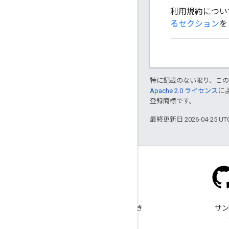
利用規約につい
るセクション
を
特に記載のない限り、こ
Apache 2.0 ライセンス
に
登録商標です。
最終更新日 2026-04-25 U
Stack Overflow
google-maps タグで質問でき
サン
ます。