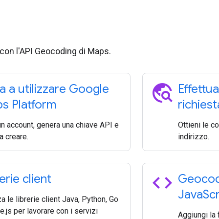
e con l'API Geocoding di Maps.
travel_explore
ia a utilizzare Google
Effettua
s Platform
richies
un account, genera una chiave API e
Ottieni le c
 a creare.
indirizzo.
code
erie client
Geocodi
Java
Scr
za le librerie client Java, Python, Go
.js per lavorare con i servizi
Aggiungi la 