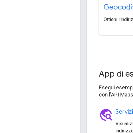
Geocodif
Ottieni l'indir
App di 
Esegui esempi 
con l'API Maps
travel_explore
Serviz
Visualiz
indirizzo