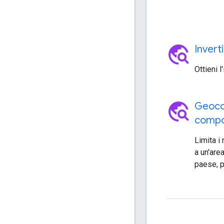
travel_explore
Invert
Ottieni l
travel_explore
Geocod
comp
Limita i 
a un'area
paese, p