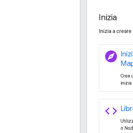
Inizia
Inizia a crear
explore
Iniz
Map
Crea 
inizia
code
Libr
Utiliz
o Node