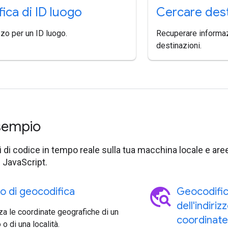
ica di ID luogo
Cercare dest
izzo per un ID luogo.
Recuperare informazi
destinazioni.
esempio
di codice in tempo reale sulla tua macchina locale e aree
 JavaScript.
travel_explore
io di geocodifica
Geocodific
dell'indiriz
za le coordinate geografiche di un
coordinate
 o di una località.