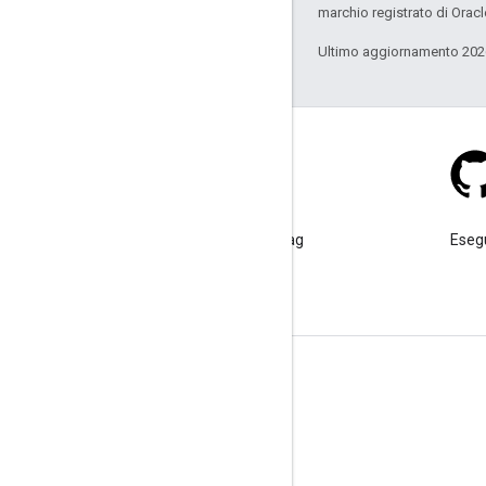
marchio registrato di Oracl
Ultimo aggiornamento 202
Stack Overflow
Poni una domanda sotto il tag
Esegu
google-maps.
Ulteriori informazioni
Domande frequenti
Esploratore delle funzionalità
Best practice per la sicurezza delle API