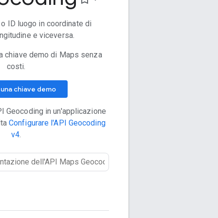
 o ID luogo in coordinate di
ongitudine e viceversa.
 una chiave demo di Maps senza
costi.
i una chiave demo
API Geocoding in un'applicazione
lta
Configurare l'API Geocoding
v4
.