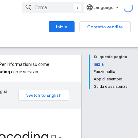
/
Inizia
Contatta vendite
Su questa pagina
. Per informazioni su come
Inizia
oding
come servizio.
Funzionalità
App di esempio
Guida e assistenza
ingua
ocoding
bookmark_border