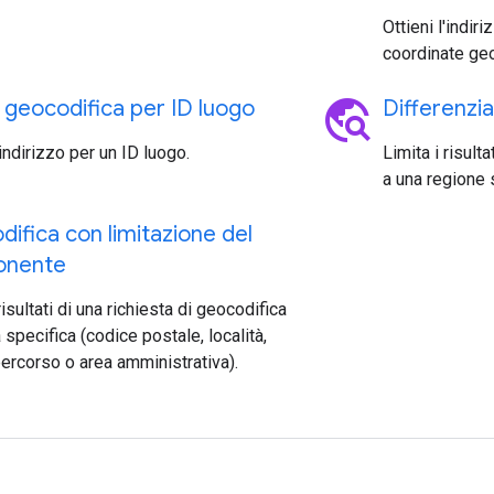
Ottieni l'indir
coordinate geo
travel_explore
i geocodifica per ID luogo
Differenzia
'indirizzo per un ID luogo.
Limita i risult
a una regione 
ifica con limitazione del
onente
risultati di una richiesta di geocodifica
 specifica (codice postale, località,
ercorso o area amministrativa).