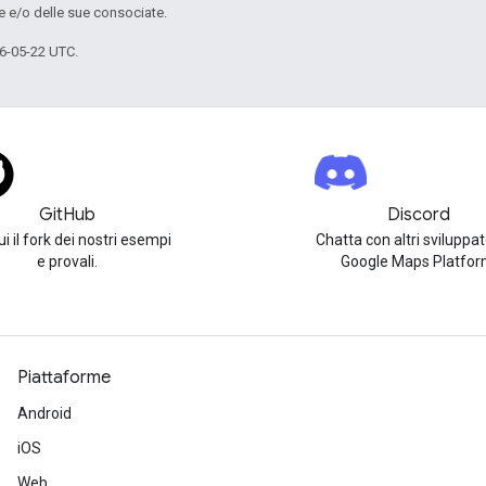
e e/o delle sue consociate.
6-05-22 UTC.
GitHub
Discord
i il fork dei nostri esempi
Chatta con altri sviluppat
e provali.
Google Maps Platfor
Piattaforme
Android
iOS
Web