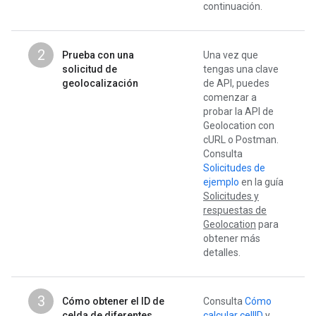
continuación.
2
Prueba con una
Una vez que
solicitud de
tengas una clave
geolocalización
de API, puedes
comenzar a
probar la API de
Geolocation con
cURL o Postman.
Consulta
Solicitudes de
ejemplo
en la guía
Solicitudes y
respuestas de
Geolocation
para
obtener más
detalles.
3
Cómo obtener el ID de
Consulta
Cómo
celda de diferentes
calcular cellID
y