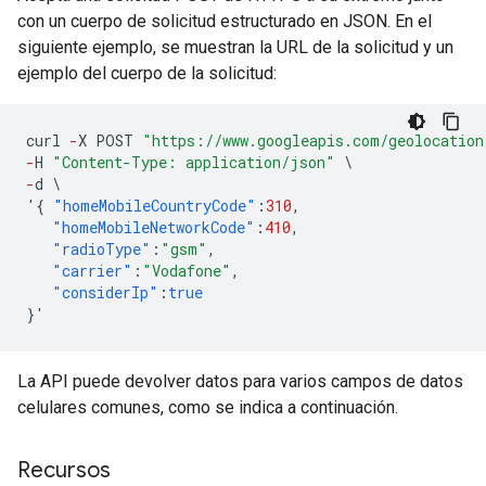
con un cuerpo de solicitud estructurado en JSON. En el
siguiente ejemplo, se muestran la URL de la solicitud y un
ejemplo del cuerpo de la solicitud:
curl
-
X
POST
"https://www.googleapis.com/geolocation
-
H
"Content-Type: application/json"
\
-
d
\
'
{
"homeMobileCountryCode"
:
310
,
"homeMobileNetworkCode"
:
410
,
"radioType"
:
"gsm"
,
"carrier"
:
"Vodafone"
,
"considerIp"
:
true
}
'
La API puede devolver datos para varios campos de datos
celulares comunes, como se indica a continuación.
Recursos