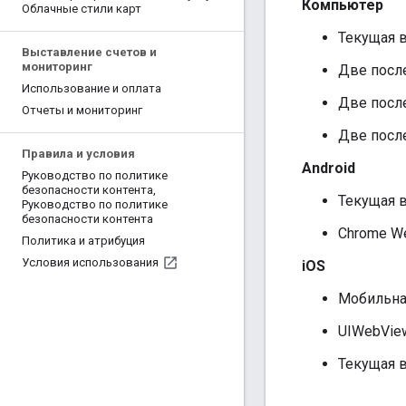
Компьютер
Облачные стили карт
Текущая в
Выставление счетов и
мониторинг
Две после
Использование и оплата
Две после
Отчеты и мониторинг
Две после
Правила и условия
Android
Руководство по политике
безопасности контента
,
Текущая в
Руководство по политике
безопасности контента
Chrome We
Политика и атрибуция
Условия использования
iOS
Мобильная
UIWebVie
Текущая в