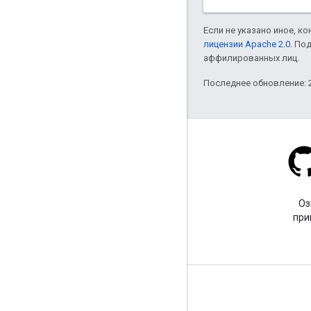
Если не указано иное, к
лицензии Apache 2.0
. По
аффилированных лиц.
Последнее обновление: 2
Stack Overflow
Задайте вопрос с тегом
Оз
google-maps.
при
Подробнее