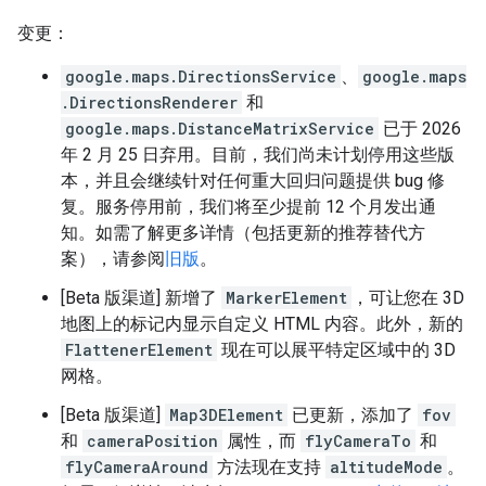
变更：
google.maps.DirectionsService
、
google.maps
.DirectionsRenderer
和
google.maps.DistanceMatrixService
已于 2026
年 2 月 25 日弃用。目前，我们尚未计划停用这些版
本，并且会继续针对任何重大回归问题提供 bug 修
复。服务停用前，我们将至少提前 12 个月发出通
知。如需了解更多详情（包括更新的推荐替代方
案），请参阅
旧版
。
[Beta 版渠道] 新增了
MarkerElement
，可让您在 3D
地图上的标记内显示自定义 HTML 内容。此外，新的
FlattenerElement
现在可以展平特定区域中的 3D
网格。
[Beta 版渠道]
Map3DElement
已更新，添加了
fov
和
cameraPosition
属性，而
flyCameraTo
和
flyCameraAround
方法现在支持
altitudeMode
。