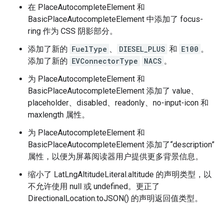
在 PlaceAutocompleteElement 和
BasicPlaceAutocompleteElement 中添加了 focus-
ring 作为 CSS 阴影部分。
添加了新的
FuelType
、
DIESEL_PLUS
和
E100
。
添加了新的
EVConnectorType
NACS
。
为 PlaceAutocompleteElement 和
BasicPlaceAutocompleteElement 添加了 value、
placeholder、disabled、readonly、no-input-icon 和
maxlength 属性。
为 PlaceAutocompleteElement 和
BasicPlaceAutocompleteElement 添加了“description”
属性，以便为屏幕阅读器用户提供更多背景信息。
缩小了 LatLngAltitudeLiteral.altitude 的声明类型，以
不允许使用 null 或 undefined。更正了
DirectionalLocation.toJSON() 的声明返回值类型。