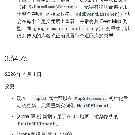
（如
${EnumName}String
），该字符串联合类型用
于整个声明中的相应枚举。
addEventListener()
也
会在每个自定义元素上重载，并带有其 EventMap 类
型，而
google.maps.importLibrary()
会重载，以
便为传入的库名称正确设置每个返回库的类型。
3
.
64
.
7d
2026 年 4 月 1 日
变更：
现在，
mapId
属性可以在
Map3DElement
初始化后
动态更新，无需重新实例化
Map3DElement
。
[alpha 渠道] 新增了用于在 3D 地图上渲染路线的
Route3DElement
。
[Alpha 版渠道] 添加了新的