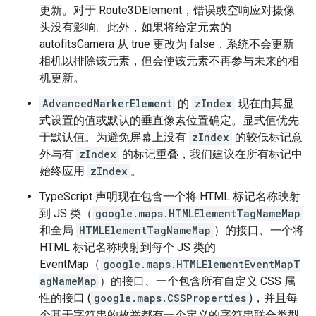
更新。对于 Route3DElement，错误或空响应对摄像
头没有影响。此外，如果将给定元素的
autofitsCamera 从 true 更改为 false，系统不会更新
相机以排除该元素，但会使该元素不再参与未来的相
机更新。
AdvancedMarkerElement
的
zIndex
现在由其显
式设置的值或默认的垂直像素位置确定。显式值优先
于默认值。为避免屏幕上没有
zIndex
的较低标记意
外与有
zIndex
的标记重叠，我们建议在所有标记中
始终应用
zIndex
。
TypeScript 声明现在包含一个将 HTML 标记名称映射
到 JS 类（
google.maps.HTMLElementTagNameMap
和全局
HTMLElementTagNameMap
）的接口、一个将
HTML 标记名称映射到每个 JS 类的
EventMap（
google.maps.HTMLElementEventMapT
agNameMap
）的接口、一个包含所有自定义 CSS 属
性的接口 (
google.maps.CSSProperties
)，并且每
个基于字符串的枚举都有一个定义的字符串联合类型