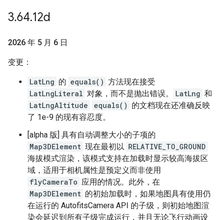
3
.
64
.
12d
2026 年 5 月 6 日
变更：
LatLng
的
equals()
方法现在接受
LatLngLiteral
对象，而不是抛出错误。
LatLng
和
LatLngAltitude
equals()
的文档现在还准确反映
了 1e-9 的现有容忍度。
[alpha 版] 具有自动调整大小的子项的
Map3DElement
现在最初以
RELATIVE_TO_GROUND
海拔模式渲染，该模式支持在加载时显示较高海拔区
域，适用于相机属性是预定义而非使用
flyCameraTo
应用的情况。此外，在
Map3DElement
的初始加载时，如果地图具有使用仍
在运行的 AutofitsCamera API 的子级，则初始地图渲
染会延迟到所有子级完成运行，并且无论飞行动画设