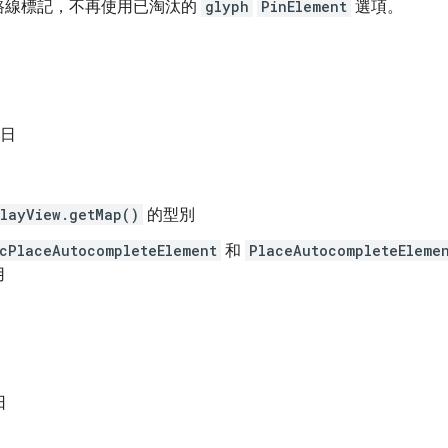
路線標記，不再使用已淘汰的
glyph
PinElement
選項。
 日
layView.getMap()
的型別
cPlaceAutocompleteElement
和
PlaceAutocompleteEleme
用
日