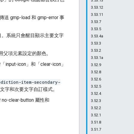
3.53.13
3.53.12
3.53.11
 gmp-load 和 gmp-error 事
3.53.7
3.53.5
目。系統只會醒目顯示主要文字
3.53.4a
3.53.3
3.53.2
順利沿用父項元素設定的顏色。
3.53.1a
增「input-icon」和「clear-icon」
3.52.9
3.52.8
3.52.6
ediction-item-secondary-
3.52.5
文字和次要文字自訂樣式。
3.52.4
 no-clear-button 屬性和
3.52.3
3.52.2
3.52.1
3.51.8
3.51.7