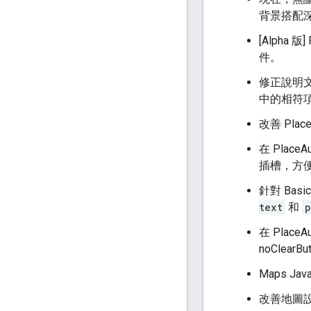
背景搭配
[Alpha 
件。
修正說明
中的相符項目
改善 Pl
在 PlaceA
插槽，方
針對 Basic
text
和
p
在 PlaceA
noClea
Maps J
改善地圖