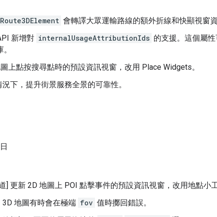
Route3DElement
會轉譯大眾運輸路線的額外折線和快顯視窗
PI 新增對
internalUsageAttributionIds
的支援。這個屬性可
庫。
地圖上點按搜尋點時的預設資訊視窗，改用 Place Widgets。
情況下，提升街景服務全景的可靠性。
 日
版管道] 更新 2D 地圖上 POI 點擊事件的預設資訊視窗，改用地點小
3D 地圖有時會在極端
fov
值時擲回錯誤。