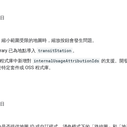
 日
：縮小範圍受限的地圖時，縮放按鈕會發生問題。
Library 已為地點導入
transitStation
。
es 程式庫中新增對
internalUsageAttributionIds
的支援。開發
特定套件或 OSS 程式庫。
 日
是否提供地圖 ID 或自訂樣式，淺色模式下的「路線圖」和「地形」