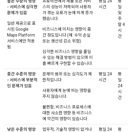
높은 수준의 영향
프로덕션에서 제품 또는 서비
평일 24
평
- 서비스에 심각한
스의 성능이 저하되어 사용자
시간
일
문제가 있음
가 겪는 오류가 눈에 띄게 증가
및
했습니다.
주
일반 제공으로 표
말 4
시된 Google
비즈니스에 미치는 영향이 중
시
Maps Platform
간 정도입니다 (예: 수익 손실
간
서비스에만 적용
또는 생산성 감소 위험).
됨
심각한 비즈니스 영향을 줄일
수 있는 해결 방법이 있으며 이
를 빠르게 구현할 수 있습니다.
중간 수준의 영향
문제의 범위 또는 심각도가 제
평일 24
평
- 서비스에 부분적
한적입니다.
시간
일
인 문제가 있음
24
사용자에게 눈에 띄는 영향을
시
주지 않습니다.
간
불편함, 비즈니스 프로세스에
대한 사소한 영향 등 비즈니스
에 약간의 영향이 있습니다.
낮은 수준의 영향
업무적, 기술적 영향이 없거나
평일 24
평