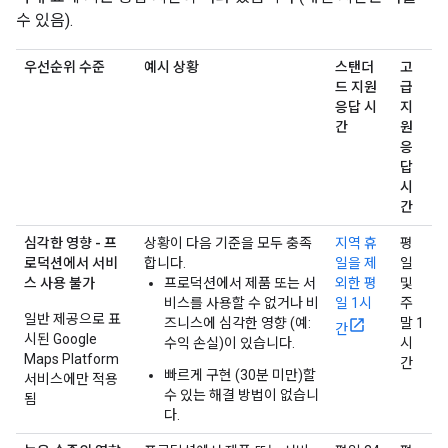
수 있음).
우선순위 수준
예시 상황
스탠더
고
드 지원
급
응답 시
지
간
원
응
답
시
간
심각한 영향 - 프
상황이 다음 기준을 모두 충족
지역 휴
평
로덕션에서 서비
합니다.
일을 제
일
스 사용 불가
프로덕션에서 제품 또는 서
외한 평
및
비스를 사용할 수 없거나 비
일 1시
주
일반 제공으로 표
즈니스에 심각한 영향 (예:
말 1
간
시된 Google
수익 손실)이 있습니다.
시
Maps Platform
간
빠르게 구현 (30분 미만)할
서비스에만 적용
수 있는 해결 방법이 없습니
됨
다.