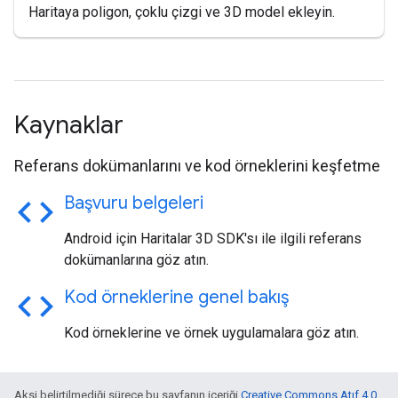
Haritaya poligon, çoklu çizgi ve 3D model ekleyin.
Kaynaklar
Referans dokümanlarını ve kod örneklerini keşfetme
code
Başvuru belgeleri
Android için Haritalar 3D SDK'sı ile ilgili referans
dokümanlarına göz atın.
code
Kod örneklerine genel bakış
Kod örneklerine ve örnek uygulamalara göz atın.
Aksi belirtilmediği sürece bu sayfanın içeriği
Creative Commons Atıf 4.0