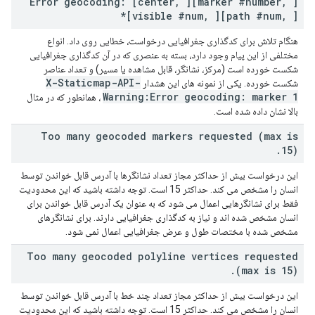
Error geocoding: [center
,
][marker #number
,
]
[visible #num
,
][path #num
,
]*
هنگام تلاش برای کدگذاری جغرافیایی درخواست، خطایی روی داد. انواع
مختلفی از این پیام وجود دارد، بسته به عنصری که در آن کدگذاری جغرافیایی
شکست خورده است (مرکز، نشانگر، قابل مشاهده یا مسیر) و تعداد عناصر
X-Staticmap-API-
شکست خورده. یکی از نمونه های این هشدار
Warning:Error geocoding: marker 1
، همانطور که در مثال
بالا نشان داده شده است.
Too many geocoded markers requested (max is
.
15)
این درخواست بیش از حداکثر مجاز تعداد نشانگرها با آدرس قابل خواندن توسط
انسان را مشخص می کند. حداکثر 15 است. توجه داشته باشید که این محدودیت
فقط برای نشانگرهایی اعمال می شود که به عنوان یک آدرس قابل خواندن برای
انسان مشخص شده اند و نیاز به کدگذاری جغرافیایی دارند. برای نشانگرهای
مشخص شده با مختصات طول و عرض جغرافیایی اعمال نمی شود.
Too many geocoded polyline vertices requested
.
(max is 15)
این درخواست بیش از حداکثر مجاز تعداد چند خط با آدرس قابل خواندن توسط
انسان را مشخص می کند. حداکثر 15 است. توجه داشته باشید که این محدودیت