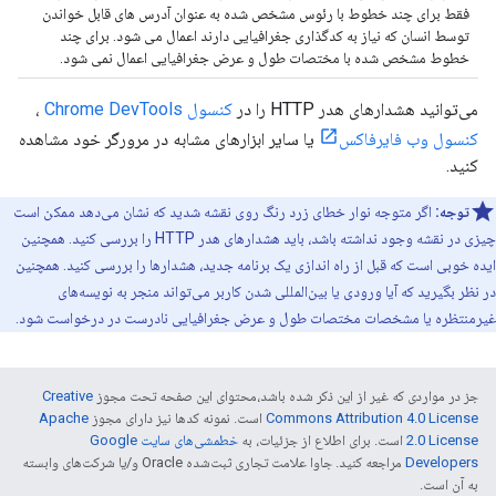
فقط برای چند خطوط با رئوس مشخص شده به عنوان آدرس های قابل خواندن
توسط انسان که نیاز به کدگذاری جغرافیایی دارند اعمال می شود. برای چند
خطوط مشخص شده با مختصات طول و عرض جغرافیایی اعمال نمی شود.
می‌توانید هشدارهای هدر HTTP را در
کنسول Chrome DevTools
،
کنسول وب فایرفاکس
یا سایر ابزارهای مشابه در مرورگر خود مشاهده
کنید.
توجه:
اگر متوجه نوار خطای زرد رنگ روی نقشه شدید که نشان می‌دهد ممکن است
چیزی در نقشه وجود نداشته باشد، باید هشدارهای هدر HTTP را بررسی کنید. همچنین
ایده خوبی است که قبل از راه اندازی یک برنامه جدید، هشدارها را بررسی کنید. همچنین
در نظر بگیرید که آیا ورودی یا بین‌المللی شدن کاربر می‌تواند منجر به نویسه‌های
غیرمنتظره یا مشخصات مختصات طول و عرض جغرافیایی نادرست در درخواست شود.
جز در مواردی که غیر از این ذکر شده باشد،‌محتوای این صفحه تحت مجوز
Creative
Commons Attribution 4.0 License
است. نمونه کدها نیز دارای مجوز
Apache
2.0 License
است. برای اطلاع از جزئیات، به
خطمشی‌های سایت Google
Developers‏
مراجعه کنید. جاوا علامت تجاری ثبت‌شده Oracle و/یا شرکت‌های وابسته
به آن است.