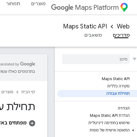
מוצרים
תמחור
Maps Platform
Maps Static API
Web
מדריכים
משאבים
בתרגומים כאלו עשויו
Maps Static API
סקירה כללית
דף הבית
מוצרים
תחילת עבודה
תחילת ע
הגדרה
הגדרת Maps Static API
מפתחים באזור 
שימוש בחתימה דיגיטלית
התאמה אישית של מפות