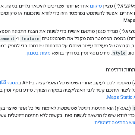
אופציונלי
) מציין
מיקום
אחד או יותר שצריכים להישאר גלויים במפה, אבל
 אחרים. אפשר להשתמש בפרמטר הזה כדי לוודא שתכונות או מיקומים מ
Maps 
ציונלי
) מגדיר סגנון מותאם אישית כדי לשנות את הצגת התכונה הספצ
רות) במפה. הפרמטר הזה מקבל את הארגומנטים
feature
ו-
lement
, וקבוצה של פעולות עיצוב שיוחלו על התכונות שנבחרו. כדי לספק כמה 
סוג
style
. מידע נוסף זמין במדריך בנושא
מפות בסגנון
.
חות וחתימות
) מאפשר לכם לעקוב אחרי השימוש של האפליקציה ב-API ב
מסוף Google Cloud
.
(
מומלץ
) הוא חתימת דיגיטל שמשמשת לאימות של כל אתר שיוצר ב
, כדי לוודא שיש לו הרשאה לעשות זאת. בקשות ללא חתימה דיגיטלית עשוי
וש בחתימה דיגיטלית
.