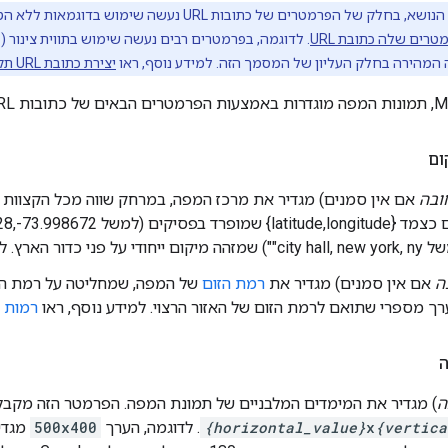
רים שלה כתובת URL
. לדוגמה, בפרמטרים רבים נעשה שימוש בתווית צינור (
|
יצירת כתובת URL תקינה
ום
ובה
אם אין סמנים) מגדיר את מרכז המפה, במרחק שווה מכל הקצוות
ר הארץ. למידע נוסף, ראו
ה
אם אין סמנים) מגדיר את
רמת הזום
של המפה, שמחליטה על רמת ה
ך מספרי שתואם לרמת הזום של האזור הרצוי. למידע נוסף, ראו
רמות ז
ה
ה
) מגדיר את המימדים המלבניים של תמונת המפה. הפרמטר הזה מקבל
{vertica
x
{horizontal_value}
. לדוגמה, הערך
500x400