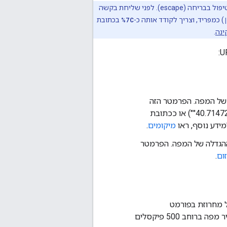
כדי להבהיר את הנושא, בחלק של הפרמטרים של כתובות URL נעשה שימוש בדוגמאות ללא הטיפול בבריחה (escape). לפני שליחת בקשה
) כמפריד, וצריך לקודד אותה כ-
%7C
בכתובת
.
 של המפה. הפרמטר הזה
מקבל מיקום כצמד {latitude,longitude} שמופרד בפסיקים (למשל ‎"40.714728,-73.998672") או ככתובת
מיקומים
.
הגדלה של המפה. הפרמטר
ום
.
 מחרוזת בפורמט
מגדיר מפה ברוחב 500 פיקסלים