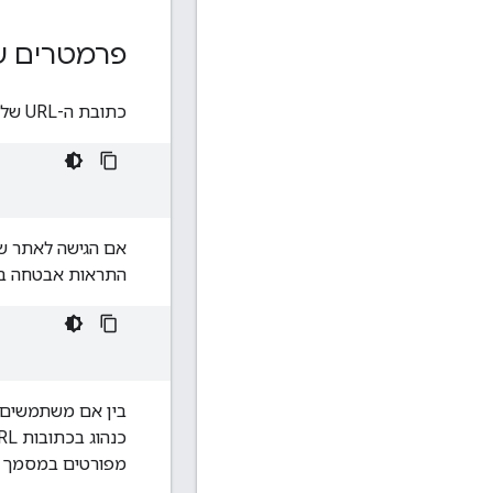
פרמטרים ש
כתובת ה-URL של API סטטי של מפות Google חייבת להיות בפורמט הבא:
התראות אבטחה בדפדפן. מומלץ להשתמש ב-TTPS
כנהוג בכתובות URL, כל הפרמטרים מופרדים באמצעות התו אמפרסנד (
מפורטים במסמך ה