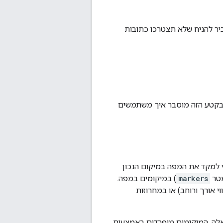
ות Google מוגבל ל-16,384 תווים. בפועל, סביר להניח שלא תצטרכו כתובות
M, כי הוא מורכב רק מכתובת URL עם פרמטרים. בקטע הזה מוסבר איך משתמשים
מפה, גם כדי למקד את המפה במיקום הנכון
מטר
markers
) במיקומים במפה.
פרים (ערכים של קווי אורך ורוחב) או במחרוזות
לה, המיקומים מופרדים באמצעות