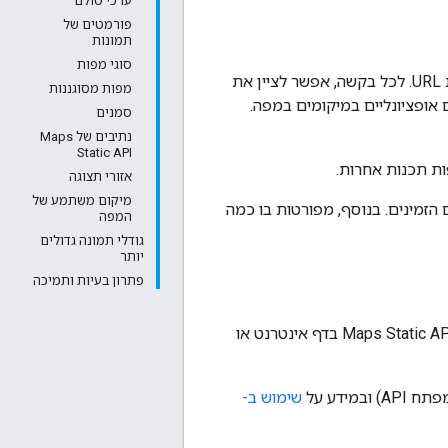
ערכי סולם
פורמטים של
תמונות
סוגי מפות
Maps Static API מחזיר תמונה (GIF, ‏ PNG או JPEG) בתגובה לבקשת HTTP דרך כתובת URL. לכל בקשה, אפשר לציין את
מפות מסוגננות
אופציונליים במיקומים במפה.
סמנים
נתיבים של Maps
Static API
ות תכנות אחרות.
אזורי תצוגה
מיקום משתמע של
רש של כתובות ה-URL של Maps Static API והפרמטרים הזמינים. בנוסף, מפורטות בו כמה
המפה
גודלי תמונה גדולים
יותר
פתרון בעיות ותמיכה
המסמך הזה מיועד למפתחי אתרים ומפתחי אפליקציות לנייד שרוצים לכלול תמונות של Maps Static API בדף אינטרנט או
) ובמידע על
שימוש ב-