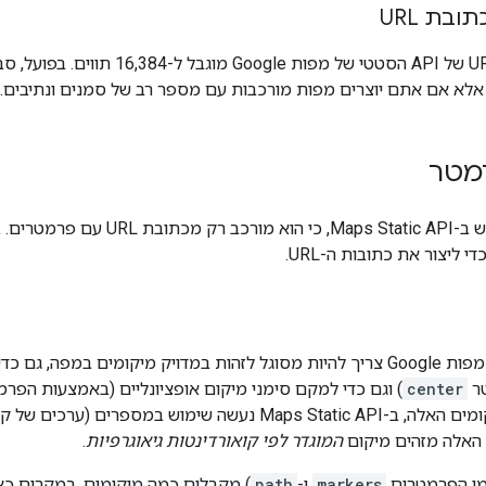
ובת URL
אורך כתובות ה-URL של API הסטטי של מפ
מטר
קל יחסית להשתמש ב-aps Static API
ליצור את כתובות ה-URL.
ה-API הסטטי של מפות Google צריך להיות מסוגל לזהות במדויק מיקומים ב
ר
center
) וגם כדי למקם סימני מיקום אופציונליים (באמצעות הפר
כדי לציין את המיקומים האלה, ב-Maps Static API נעשה שימוש במס
 האלה מזהים מיקום
המוגדר לפי קואורדינטות גיאוגרפיות
.
מו הפרמטרים
markers
ו-
path
) מקבלים כמה מיקומים. במקרים כא