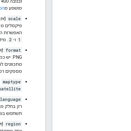
מושפע מ
הפ
scale
(
אופ
פיקסלים מ-
האפשרות הז
1
ו-
2
. מי
format
(
א
מספקים רמת 
(
maptype
satellite
language
רק בחלק מה
תשתמש בשפ
region
(
א
אזור שמוגדר כערך 