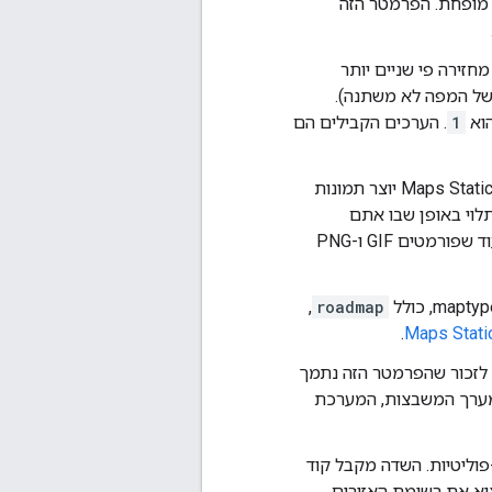
מפות שרוחבן קטן מ-180 פיקסלים יוצג לוגו Google בגודל מופחת. הפרמטר הזה
חזירה פי שניים יותר
ן של המפה לא משתנה).
הוא
1
. הערכים הקבילים הם
) מגדיר את הפורמט של התמונה שנוצרת. כברירת מחדל, Maps Static API יוצר תמונות
PN. הפורמט שבו תשתמשו תלוי באופן שבו אתם
מתכוונים להציג את התמונה. בדרך כלל, פורמט JPEG מספק דחיסה טובה יותר, בעוד שפורמטים GIF ו-PNG
roadmap
,‏
.
ב לזכור שהפרמטר הזה נתמך
ערך המשבצות, המערכת
פוליטיות. השדה מקבל קוד
א את רשימת האזורים