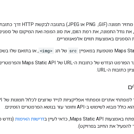
את גודל התמונה, את רמת הזום, את סוג המפה ואת המיקום של סמנים 
 הסמנים באמצעות תווים אלפאנומריים.
src
של תג
<img>
, או בתואם שלו בשפ
במסמך הזה מוסבר הפורמט הנד
ן כתובות ה-URL.
ים
שימוש ב-API וחומר עזר בנושא הפרמטרים הזמינים.
Maps Static , כדאי לעיין ב
דרישות האימות
(נדרש מפתח API
 להפעיל את החיוב בפרויקט).