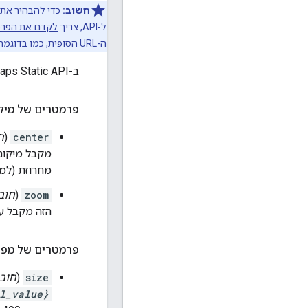
חשוב:
ל-API, צריך
לקדם את הפרמט
ה-URL הסופית, כמו בדוגמה המהירה בחלק העליון של המסמך הזה. למידע נוסף, ראו
ב-Maps Static API, תמונות המפה מוגדרות באמצעות הפרמטרים הבאים של כתובות URL:
פרמטרים של מיק
center
(
ח
מחרוזת (למשל ‎"city hall, new york, ny") שמזהה מיקום ייחודי על פני כדו
zoom
(
חוב
הזה מקבל ער
פרמטרים של מפ
size
(
חוב
l_value}