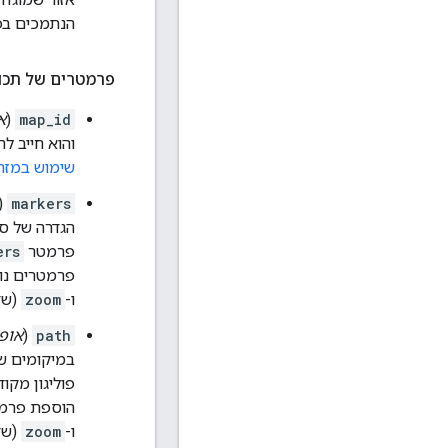
הנתמכים בפלט
פרמטרים של תכו
map_id
(
א
והוא חייב להיות שייך
שימוש במזה
(
markers
הגדרה של סמ
פרמטר
ers
פרמטרים נו
ו-
zoom
(שד
path
(
אופצ
במיקומים שצ
פוליגון מק
הוספת פרמ
ו-
zoom
(שד