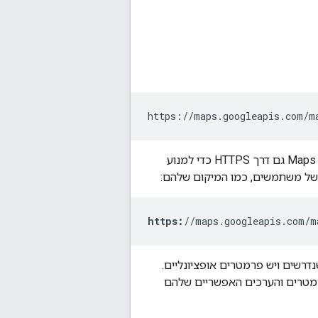
https://maps.googleapis.com/m
אם הגישה לאתר שלכם מתבצעת דרך HTTPS, עליכם לטעון את התמונות של Maps Static API גם דרך HTTPS כדי למנוע
https:
//maps.googleapis.com/m
 משתמשים ב-HTTP ובין אם ב-HTTPS, יש פרמטרים מסוימים של כתובות URL שנדרשים ויש פרמטרים אופציונליים.
מטרים והערכים האפשריים שלהם