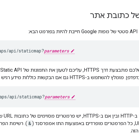
ל כתובת אתר
aps/api/staticmap?
parameters
H גם אם הבקשות כוללות מידע רגיש של משתמשים, כמו המיקום שלהם:
aps/api/staticmap?
parameters
בין אם
&
). רשימת הפר
זה.