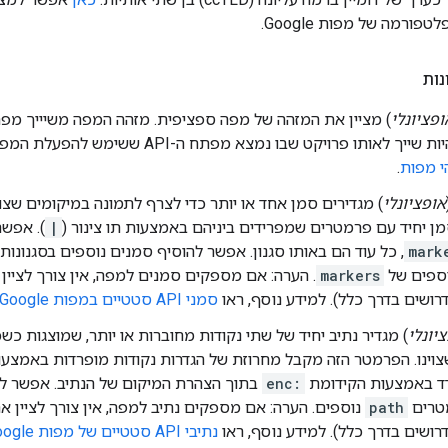
פורמה של מפות Google.
נות
ופציונלי
) מציין את המזהה של מפה ספציפית. מזהה המפה משיייך מפה 
 לאותו פרויקט שבו נמצא מפתח ה-API ששימש להפעלת המפה. מידע נוסף זמין במאמר
י מפות
.
אופציונלי
) מגדירים סמן אחד או יותר כדי לצרף לתמונה במיקומים שצו
ן יחיד עם פרמטרים שמפרידים ביניהם באמצעות תו צינור (
|
). אפשר
mark
, כל עוד הם באותו סגנון. אפשר להוסיף סמנים נוספים בסגנונות 
ספים של
markers
. הערה: אם מספקים סמנים למפה, אין צורך לציי
רושים בדרך כלל). למידע נוסף, ראו
סמני API סטטיים במפות Google
יונלי
) מגדיר נתיב יחיד של שתי נקודות מחוברות או יותר, שמוצגות כ
וינו. הפרמטר הזה מקבל מחרוזת של הגדרות נקודות מופרדות באמצעות ה
ודד באמצעות הקידומת
enc:
בתוך הצהרת המיקום של הנתיב. אפשר לספ
טרים
path
נוספים. הערה: אם מספקים נתיב למפה, אין צורך לציין 
רושים בדרך כלל). למידע נוסף, ראו
נתיבי API סטטיים של מפות Google