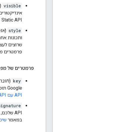
(
visible
אינדיקטורים
Static API.
style
(
אופ
ותכונות אח
שרוצים לעצב
פרמטרים מ
פרמטרים של מפת
key
(
חובה
Google תוכל ליצור איתכם קשר לגבי האפליקציה במקרה הצורך. מידע נוסף זמין במאמר
API עם Maps Static API
signature
API שלכם
במאמר
שימ