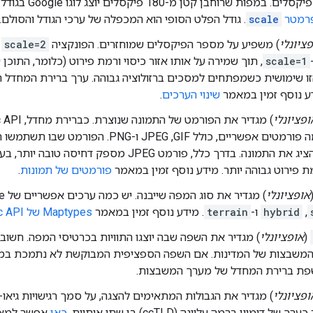
ובגובה 400 פיקסלים. ב
רמטר
scale
. גודל הפלט הסופי הוא המכפלה של ערכי הגודל והסולם.
ציונלי
) משפיע על מספר הפיקסלים שמוחזרים. הפונקציה
scale=2
מ
scale=1
, תוך שמירה על אותו אזור כיסוי ורמת פירוט (כלומר, התוכ
ו שימושית כשמפתחים למסכים ברזולוציה גבוהה. ערך ברירת המחדל 
דע נוסף זמין במאמר
שינוי הערכים
.
ופציונלי
PNG. יש כמה פורמטים אפשריים, כולל GIF,‏ JPEG ו-G
פירוט גבוהה יותר. מידע נוסף זמין במאמר
פורמטים של תמונות
.
אופציונלי
) מגדיר את סוג המפה שייבנה. יש כמה ערכים אפשריים של maptype, כולל
,‏
hybrid
ו-
terrain
. מידע נוסף זמין במאמר
Maptypes של Maps Static API
(
אופציונלי
) מגדיר את השפה שבה יוצגו התוויות בכרטיסי המפה. חשו
משבצות של המדינות. אם השפה הספציפית המבוקשת לא נתמכת במ
ת ברירת המחדל של מערך המשבצות.
ופציונלי
) מגדיר את הגבולות המתאימים להצגה, על סמך רגישויות גיאו-
של דומיין ברמה עליונה (ccTLD) בן שתי אותיות.
כאן
אפשר למצו