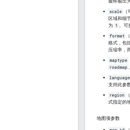
最终输出
scale
（
区域和细
为
1
。可
format
格式，包括
压缩率，而
maptype
roadmap
language
支持此参
region
式指定的
地图项参数
map_id