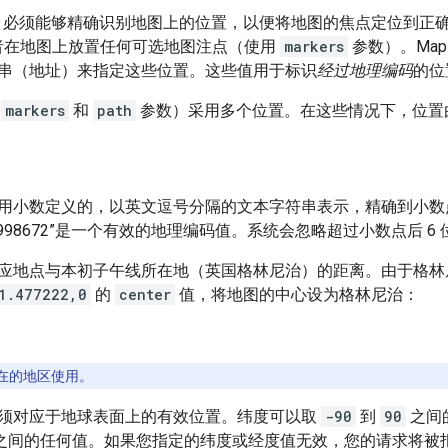
tic API 必须能够精确识别地图上的位置，以便将地图的焦点定位到
者在地图上放置任何可选地图注点（使用
markers
参数）。Maps
串（地址）来指定这些位置。这些值用于标识
经过地理编码
的位
如
markers
和
path
参数）采用多个位置。在这些情况下，位置由
用小数定义的，以英文逗号分隔的文本字符串表示，精确到小数点
8,-73.998672”是一个有效的地理编码值。系统会忽略超过小数点后 
应地点与本初子午线所在地（英国格林尼治）的距离。由于格林尼治位
1.477222,0
的
center
值，将地图的中心设为格林尼治：
在的地区使用。
须对应于地球表面上的有效位置。纬度可以取
-90
到
90
之间
之间的任何值。如果您指定的纬度或经度值无效，您的请求将被