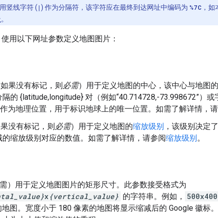
用竖线字符 (
|
) 作为分隔符，该字符应在最终到达网址中编码为
%7C
，如
址
。
ic API 使用以下网址参数定义地图图片：
（如果没有标记，则
必需
）用于定义地图的中心，该中心与地图
{latitude,longitude} 对（例如“40.714728,-73.998672”）
 ny”）作为地理位置，用于标识地球上的唯一位置。如需了解详情，
如果没有标记，则
必需
）用于定义地图的
缩放级别
，该级别决定
域的缩放级别对应的数值。如需了解详情，请参阅
缩放级别
。
需）用于定义地图图片的矩形尺寸。
此参数接受格式为
ntal_value}
x
{vertical_value}
的字符串。例如，
500x400
素的地图。宽度小于 180 像素的地图将显示缩减后的 Google 徽