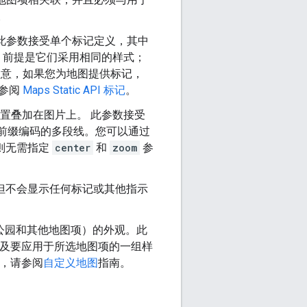
。
此参数接受单个标记定义，其中
，前提是它们采用相同的样式；
意，如果您为地图提供标记，
请参阅
Maps Static API 标记
。
置叠加在图片上。
此参数接受
前缀编码的多段线。您可以通过
则无需指定
center
和
zoom
参
但不会显示任何标记或其他指示
公园和其他地图项）的外观。
此
及要应用于所选地图项的一组样
，请参阅
自定义地图
指南。