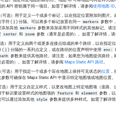
的 API 密钥属于同一项目。如需了解详情，请参阅
使用地图 ID
（可选）用于定义一个或多个标记，以在指定位置附加到图片。
字符 (
|
) 分隔。可以将多个标记放置在同一
markers
参数中
过添加其他
markers
参数来添加采用不同样式的其他标记。请注
定
center
和
zoom
参数（通常是必需的）。如需了解详情，
选）用于定义由两个或更多连接点组成的单个路径，以在指定位
 (
|
) 分隔的一系列点定义，或在路径的位置声明中使用
enc:
path
参数来提供其他路径。请注意，如果您为地图提供路径，
是必需的）。如需了解详情，请参阅
Maps Static API 路径
。
（可选）用于指定一个或多个应在地图上保持可见状态的
位置
，
参数可确保在 Maps Static API 中显示特定地图项或地图位置。
可选）用于定义自定义样式，以更改地图上特定地图项（道路、
用于标识要设置样式的地图项的
feature
和
element
参数，以
您可以通过添加其他
style
参数来提供多种样式。如需了解详情