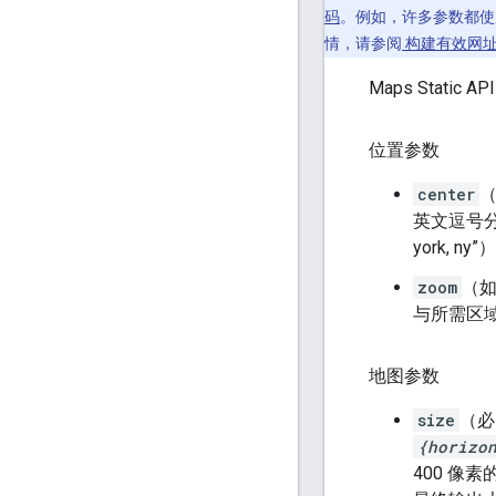
码
。例如，许多参数都使
情，请参阅
构建有效网
Maps Stat
位置参数
center
英文逗号分隔的 
york,
zoom
（
与所需区
地图参数
size
（必
{horizo
400 像