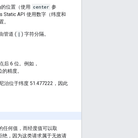
正确的位置（使用
center
参
 Static API 使用数字（纬度和
置。
管道 (
|
) 字符分隔。
后 6 位。例如，
6 位的精度。
于纬度 51.477222，因此
的任何值，而经度值可以取
拒绝，因为这类请求属于无效请