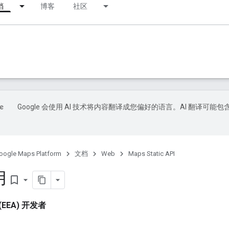
档
博客
社区
Google 会使用 AI 技术将内容翻译成您偏好的语言。AI 翻译可能包
oogle Maps Platform
文档
Web
Maps Static API
用
bookmark_border
EEA) 开发者