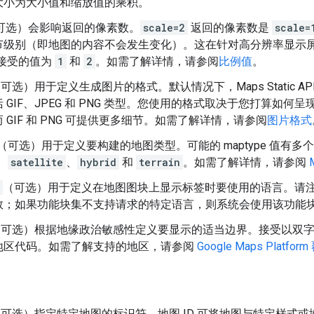
大小为大小值和缩放值的乘积。
可选）会影响返回的像素数。
scale=2
返回的像素数是
scale=
节级别（即地图的内容不会发生变化）。这在针对高分辨率显示屏
接受的值为
1
和
2
。如需了解详情，请参阅
比例值
。
（可选）用于定义生成图片的格式。
默认情况下，Maps Static 
 GIF、JPEG 和 PNG 类型。您使用的格式取决于您打算如何呈
 GIF 和 PNG 可提供更多细节。如需了解详情，请参阅
图片格式
（可选）用于定义要构建的地图类型。
可能的 maptype 值有多
、
satellite
、
hybrid
和
terrain
。如需了解详情，请参阅
（可选）用于定义在地图图块上显示标签时要使用的语言。
请
数；如果功能块集不支持请求的特定语言，则系统会使用该功能
（可选）根据地缘政治敏感性定义要显示的适当边界。
接受以双字符
地区代码。如需了解支持的地区，请参阅
Google Maps Plat
（可选）指定特定地图的标识符。
地图 ID 可将地图与特定样式