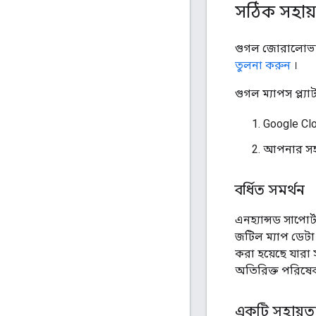
সঠিক সহায়
গুগল জোরালোভাবে
তুলনা করুন
।
গুগল ম্যাপস প্ল্
Google Cl
আপনার সহায
বর্ধিত সমর্থন
এনহ্যান্সড সাপোর্
জটিল ম্যাপ ডেটা
করা হয়েছে যারা স
অতিরিক্ত পরিষেব
একটি সহায়ত