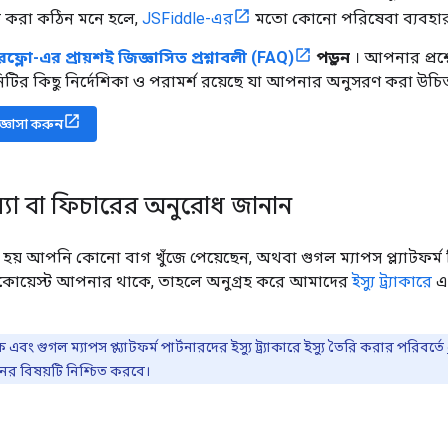
 করা কঠিন মনে হলে,
JSFiddle-এর
মতো কোনো পরিষেবা ব্যবহা
রফ্লো-এর প্রায়শই জিজ্ঞাসিত প্রশ্নাবলী (FAQ)
পড়ুন
। আপনার প্রশ্
টির কিছু নির্দেশিকা ও পরামর্শ রয়েছে যা আপনার অনুসরণ করা উচি
িজ্ঞাসা করুন
যা বা ফিচারের অনুরোধ জানান
য় আপনি কোনো বাগ খুঁজে পেয়েছেন, অথবা গুগল ম্যাপস প্ল্যাটফর্ম
োয়েস্ট আপনার থাকে, তাহলে অনুগ্রহ করে আমাদের
ইস্যু ট্র্যাকারে
এক
ক এবং গুগল ম্যাপস প্ল্যাটফর্ম পার্টনারদের ইস্যু ট্র্যাকারে ইস্যু তৈরি করার পরিবর্তে
নের বিষয়টি নিশ্চিত করবে।