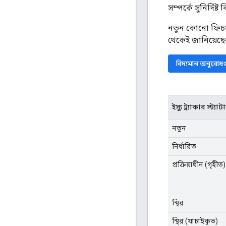
সম্পর্কে সুনির্দিষ্ট
নতুন কোনো ফিচা
থেকেই জানিয়েছে
বিদ্যমান অনুরোধ
ইস্যু ট্র্যাকার স্ট্
নতুন
নির্ধারিত
প্রক্রিয়াধীন (গৃহীত)
স্থির
স্থির (যাচাইকৃত)