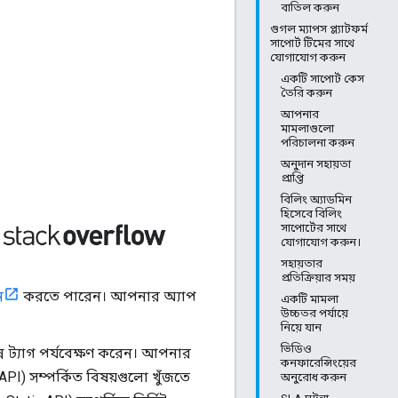
বাতিল করুন
গুগল ম্যাপস প্ল্যাটফর্ম
সাপোর্ট টিমের সাথে
যোগাযোগ করুন
একটি সাপোর্ট কেস
তৈরি করুন
আপনার
মামলাগুলো
পরিচালনা করুন
অনুদান সহায়তা
প্রাপ্তি
বিলিং অ্যাডমিন
হিসেবে বিলিং
সাপোর্টের সাথে
যোগাযোগ করুন।
সহায়তার
প্রতিক্রিয়ার সময়
ন
করতে পারেন। আপনার অ্যাপ
একটি মামলা
উচ্চতর পর্যায়ে
নিয়ে যান
ভিডিও
িন্ন ট্যাগ পর্যবেক্ষণ করেন। আপনার
কনফারেন্সিংয়ের
PI) সম্পর্কিত বিষয়গুলো খুঁজতে
অনুরোধ করুন