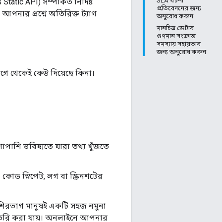
SLA ঘটনা
ic API) সম্পর্কিত নির্দিষ্ট
প্রতিবেদনের জন্য
ি আপনার প্রশ্নে অতিরিক্ত ট্যাগ
অনুরোধ করুন
মানচিত্র ডেটার
গুণমান সংক্রান্ত
সমস্যায় সহায়তার
জন্য অনুরোধ করুন
আগে থেকেই কেউ দিয়েছে কিনা।
াপাশি ভবিষ্যতে যারা তথ্য খুঁজতে
 কোড স্নিপেট, লগ বা স্ক্রিনশটের
িরভাগ মানুষই একটি সহজ নমুনা
় তৈরি করা যায়। অনলাইনে আপনার