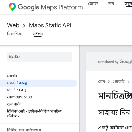
প্রোডাক্ট
দাম
ডকু
Maps Platform
Web
Maps Static API
নির্দেশিকা
সম্পদ
সমর্থন
হোম
প্রোডাক্ট
সমর্থন বিকল্প
মানচিত্র FAQ
মানচিত্র 
যোগাযোগ রেখো
ভুল বার্তা
সাহায্য নিন
রিলিজ নোট - ক্লাউড-ভিত্তিক মানচিত্র
স্টাইলিং
একটু আটকে গেছেন
বিলিং এবং পর্যবেক্ষণ