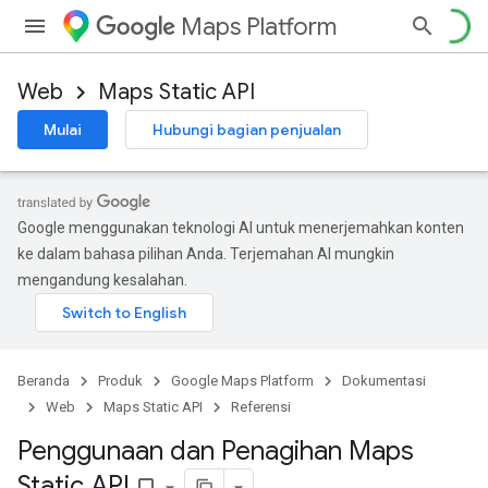
Maps Platform
Web
Maps Static API
Mulai
Hubungi bagian penjualan
Google menggunakan teknologi AI untuk menerjemahkan konten
ke dalam bahasa pilihan Anda. Terjemahan AI mungkin
mengandung kesalahan.
Beranda
Produk
Google Maps Platform
Dokumentasi
Web
Maps Static API
Referensi
Penggunaan dan Penagihan Maps
Static API