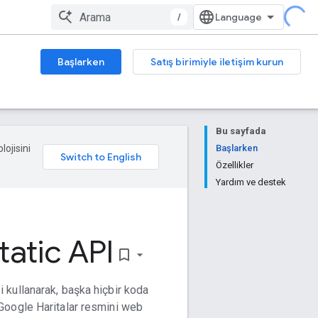
/
Başlarken
Satış birimiyle iletişim kurun
Bu sayfada
lojisini
Başlarken
Özellikler
Yardım ve destek
atic API
bookmark_border
i kullanarak, başka hiçbir koda
Google Haritalar resmini web