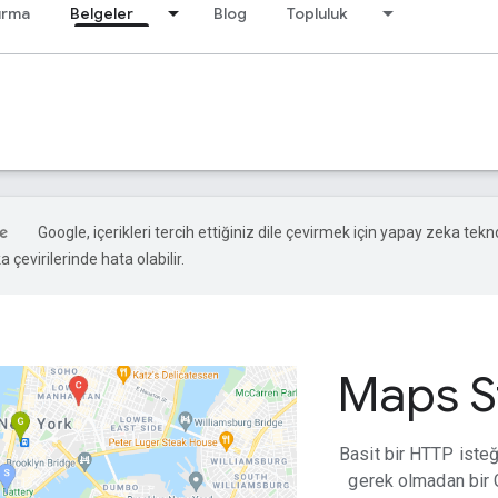
ırma
Belgeler
Blog
Topluluk
Google, içerikleri tercih ettiğiniz dile çevirmek için yapay zeka tekno
 çevirilerinde hata olabilir.
Maps St
Basit bir HTTP isteğ
gerek olmadan bir 