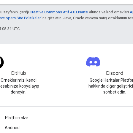
bu sayfanın içeriği
Creative Commons Atıf 4.0 Lisansı
altında ve kod örnekleri
A
elopers Site Politikaları
'na göz atın. Java, Oracle ve/veya satış ortaklarının tesc
5-08-31 UTC.
GitHub
Discord
Örneklerimizi kendi
Google Haritalar Platf
esabınıza kopyalayıp
hakkında diğer geliştirici
deneyin.
sohbet edin.
Platformlar
Android