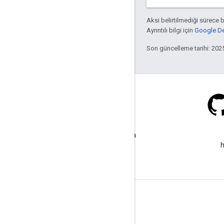
Aksi belirtilmediği sürece 
Ayrıntılı bilgi için
Google Dev
Son güncelleme tarihi: 202
Stack Overflow
google-maps etiketi altında
soru sorun.
h
Daha Fazla Bilgi
SSS