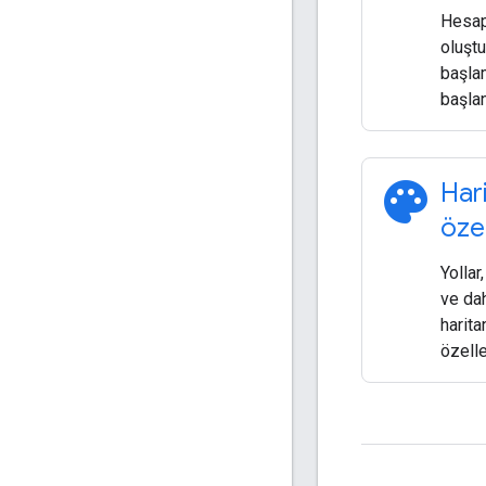
Hesap
oluşt
başla
başlan
palette
Hari
öze
Yollar
ve da
harit
özelle