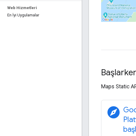
Web Hizmetleri
En İyi Uygulamalar
Başlarke
Maps Static AP
explore
Goo
Pla
baş