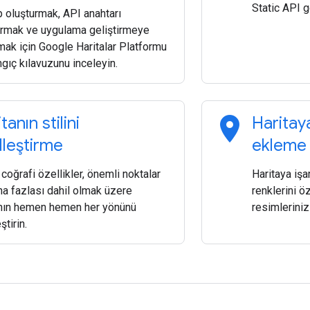
Static API g
 oluşturmak, API anahtarı
urmak ve uygulama geliştirmeye
mak için Google Haritalar Platformu
gıç kılavuzunu inceleyin.
location_on
tanın stilini
Haritay
lleştirme
ekleme
, coğrafi özellikler, önemli noktalar
Haritaya işar
ha fazlası dahil olmak üzere
renklerini ö
anın hemen hemen her yönünü
resimlerinizi
ştirin.