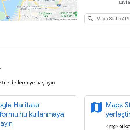
sayfa
n
I ile derlemeye başlayın.
map
gle Haritalar
Maps St
tformu'nu kullanmaya
yerleşt
layın
<img> etiket