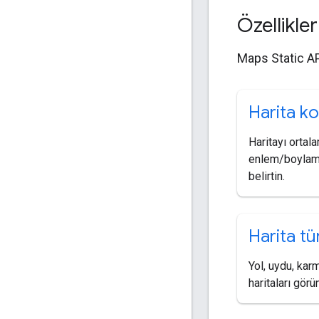
Özellikle
Maps Static API
Harita k
Haritayı ortal
enlem/boylam 
belirtin.
Harita tür
Yol, uydu, kar
haritaları görü