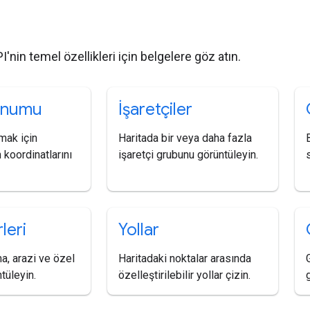
r
'nin temel özellikleri için belgelere göz atın.
onumu
İşaretçiler
amak için
Haritada bir veya daha fazla
koordinatlarını
işaretçi grubunu görüntüleyin.
s
leri
Yollar
ma, arazi ve özel
Haritadaki noktalar arasında
ntüleyin.
özelleştirilebilir yollar çizin.