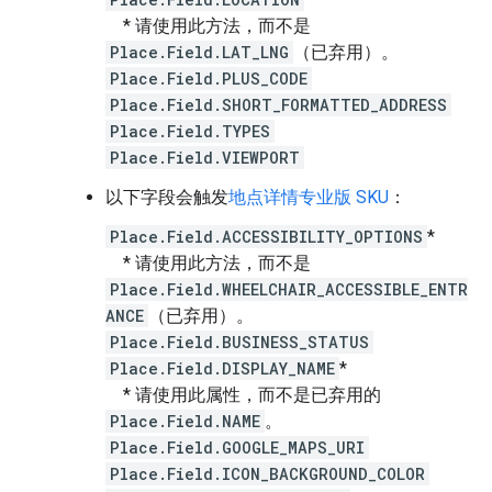
* 请使用此方法，而不是
Place.Field.LAT_LNG
（已弃用）。
Place.Field.PLUS_CODE
Place.Field.SHORT_FORMATTED_ADDRESS
Place.Field.TYPES
Place.Field.VIEWPORT
以下字段会触发
地点详情专业版 SKU
：
Place.Field.ACCESSIBILITY_OPTIONS
*
* 请使用此方法，而不是
Place.Field.WHEELCHAIR_ACCESSIBLE_ENTR
ANCE
（已弃用）。
Place.Field.BUSINESS_STATUS
Place.Field.DISPLAY_NAME
*
* 请使用此属性，而不是已弃用的
Place.Field.NAME
。
Place.Field.GOOGLE_MAPS_URI
Place.Field.ICON_BACKGROUND_COLOR