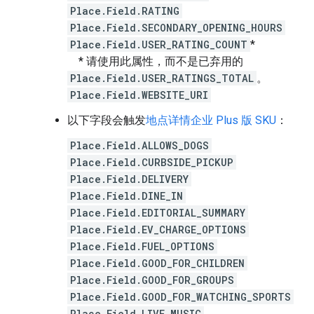
Place.Field.RATING
Place.Field.SECONDARY_OPENING_HOURS
Place.Field.USER_RATING_COUNT
*
* 请使用此属性，而不是已弃用的
Place.Field.USER_RATINGS_TOTAL
。
Place.Field.WEBSITE_URI
以下字段会触发
地点详情企业 Plus 版 SKU
：
Place.Field.ALLOWS_DOGS
Place.Field.CURBSIDE_PICKUP
Place.Field.DELIVERY
Place.Field.DINE_IN
Place.Field.EDITORIAL_SUMMARY
Place.Field.EV_CHARGE_OPTIONS
Place.Field.FUEL_OPTIONS
Place.Field.GOOD_FOR_CHILDREN
Place.Field.GOOD_FOR_GROUPS
Place.Field.GOOD_FOR_WATCHING_SPORTS
Place.Field.LIVE_MUSIC