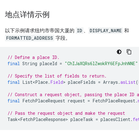
地点详情示例
以下示例请求纽约市帝国大厦的
ID
、
DISPLAY_NAME
和
FORMATTED_ADDRESS
字段。
// Define a place ID.
final
String
placeId
=
"ChIJaXQRs6lZwokRY6EFpJnhNNE"
// Specify the list of fields to return.
final
List<Place
.
Field
>
placeFields
=
Arrays
.
asList
(
// Construct a request object, passing the place ID 
final
FetchPlaceRequest
request
=
FetchPlaceRequest
.
// Pass the request object and make the request
Task<FetchPlaceResponse>
placeTask
=
placesClient
.
fe