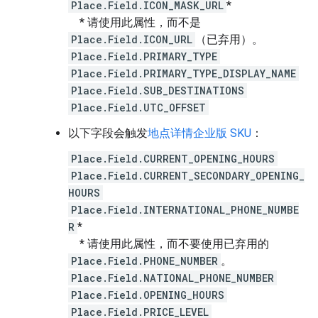
Place.Field.ICON_MASK_URL
*
* 请使用此属性，而不是
Place.Field.ICON_URL
（已弃用）。
Place.Field.PRIMARY_TYPE
Place.Field.PRIMARY_TYPE_DISPLAY_NAME
Place.Field.SUB_DESTINATIONS
Place.Field.UTC_OFFSET
以下字段会触发
地点详情企业版 SKU
：
Place.Field.CURRENT_OPENING_HOURS
Place.Field.CURRENT_SECONDARY_OPENING_
HOURS
Place.Field.INTERNATIONAL_PHONE_NUMBE
R
*
* 请使用此属性，而不要使用已弃用的
Place.Field.PHONE_NUMBER
。
Place.Field.NATIONAL_PHONE_NUMBER
Place.Field.OPENING_HOURS
Place.Field.PRICE_LEVEL