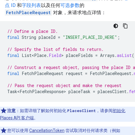
点 ID
和
字段列表
以及任何
可选参数
的
FetchPlaceRequest
对象，来请求地点详情：
// Define a place ID.
final
String
placeId
=
"INSERT_PLACE_ID_HERE"
;
// Specify the list of fields to return.
final
List<Place
.
Field
>
placeFields
=
Arrays
.
asList
(
// Construct a request object, passing the place ID 
final
FetchPlaceRequest
request
=
FetchPlaceRequest
.
// Pass the request object and make the request
Task<FetchPlaceResponse>
placeTask
=
placesClient
.
fe
注意
：如需详细了解如何初始化
PlacesClient
，请参阅
初始化
Places API 客户端
。
您可以使用
CancellationToken
尝试取消对任何请求类（例如