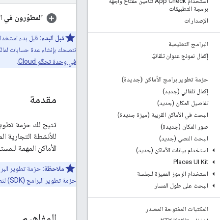
استخدام App Check لتأمين مفتاح واجهة
برمجة التطبيقات
المطوّرون في ال
الإصدارات
قبل البدء:
البرامج التعليمية
ننصحك بإنشاء عدة حسابات لمالك
إكمال نموذج عنوان تلقائيًا
في وحدة تحكّم Cloud
.
حزمة تطوير برامج الأماكن (جديدة)
إكمال تلقائي (جديد)
مقدمة
تفاصيل المكان (جديد)
البحث في الأماكن القريبة (ميزة جديدة)
صور المكان (جديدة)
للأنشطة التجارية الم
البحث النصي (جديد)
الأماكن المهمة للمست
استخدام بيانات الأماكن (جديد)
Places UI Kit
ملاحظة:
استخدام الرموز المميزة للجلسة
حزمة تطوير البرامج (SDK) لتطبيق "الأماكن" قديمة، ولم يعُد من الممكن تفعيلها. تتوفّر المستندات القديمة وأدلة نقل البيانات في علامة التبويب
البحث على طول المسار
المكتبات المفتوحة المصدر
المفاهيم