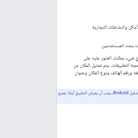
لتي تتضمّن معلومات عن الأماكن والنشاطات التجارية
بات بحث المستخدمين.
أيّ شيء يمكنك العثور عليه على
مجة التطبيقات، يتم تمثيل المكان من
ه ورقم الهاتف ونوع المكان وعنوان
عندما يعرض تطبيقك معلومات عن الأماكن التي يتم الحصول عليها من حزمة تطوير البرامج (SDK) لنظام التشغيل Android، يجب أن يعرض التطبيق أيضًا جميع