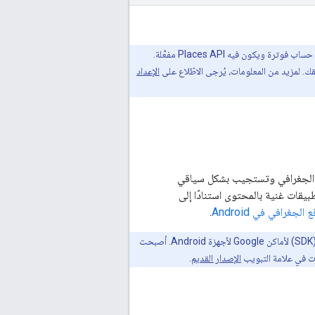
قبل بدء استخدام حزمة تطوير البرامج (SDK) للأماكن لنظام التشغيل Android، تحتاج إلى مشروع يتضمّن حساب فوترة ويكون فيه Places API مفعَّلة.
. لمزيد من المعلومات، يُرجى الاطّلاع على
الإعداد
 Android إنشاء تطبيقات تراعي الموقع الجغرافي وتستجيب بشكل سياقي
بيقات غنية بالمحتوى استنادًا إلى
لجغرافي في Android
.
حزمة تطوير البرامج (SDK) لأماكن Google (الإصدار الجديد) هي الإصدار الحالي من حزمة تطوير البرامج (SDK) لأماكن Google لأجهزة Android. أصبحت
الإصدار القديم
.