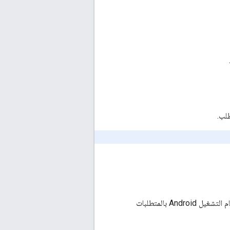
طلب.
يجب أن تلتزم جميع التطبيقات التي تستخدم حزمة تطوير البرامج (SDK) لتطبيق "الأماكن" على نظام التشغيل Android بالمتطلبات