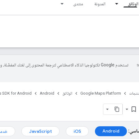
الوثائق
المدونة
منتدى
تستخدم Google تكنولوجيا الذكاء الاصطناعي لترجمة المحتوى إلى لغتك المفضّلة، 
منتجات
Google Maps Platform
الوثائق
Android
s SDK for Android
bookmark_border
ساسي:
Android
iOS
JavaScript
خدمة