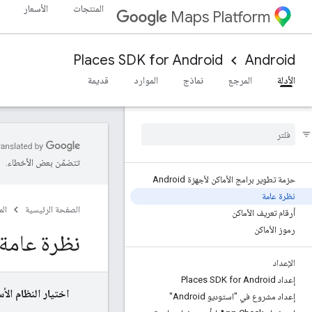
المنتجات
الأسعار
Maps Platform
Places SDK for Android
Android
الأدلة
المرجع
نماذج
الموارد
قديمة
تتضمّن بعض الأخطاء.
حزمة تطوير برامج الأماكن لأجهزة Android
نظرة عامة
الصفحة الرئيسية
ال
أرقام تعريف الأماكن
رموز الأماكن
نظرة عامة
الإعداد
إعداد Places SDK for Android
اختيار النظام الأ
إعداد مشروع في "استوديو Android"