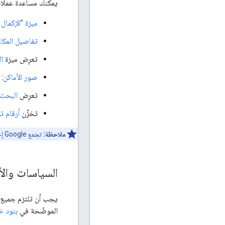
يمكنك مساعدة عملائك
ميزة "الإكمال 
تفاصيل المكا
تعرِض ميزة
ا
صور الأماكن
: 
تعرِض
البحث 
تخزِّن
أرقام ت
ملاحظة:
تجمع Google إحصاءات استخدام مجهولة الهوية.
السياسات والأ
الموضّحة في
بنود خدم