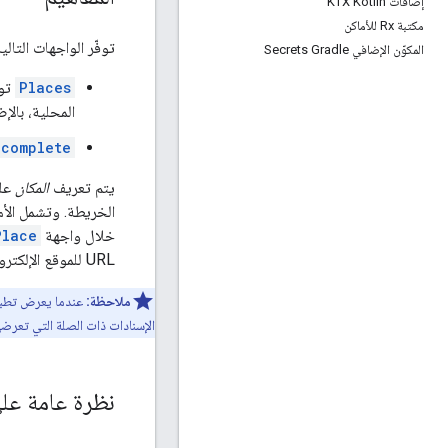
إضافات KTX Kotlin
مكتبة Rx للأماكن
توفّر الواجهات التالية
المكوّن الإضافي Secrets Gradle
Places
المحلية، بالإ
ocomplete
يتم تعريف
المكان
على
الخريطة. وتشمل الأمث
خلال واجهة
Place
URL للموقع الإلكتروني وغير ذلك.
ملاحظة:
الإسنادات ذات الصلة التي تعرضه
نظرة عامة عل