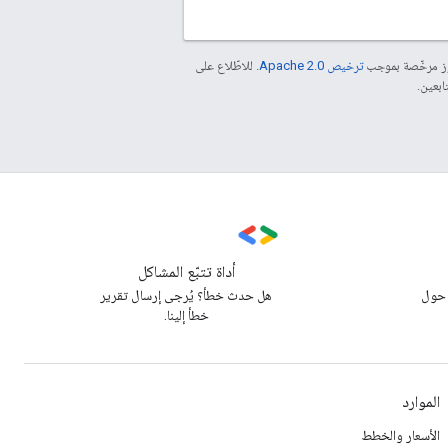
موز مرخّصة بموجب
ترخيص Apache 2.0‏
. للاطّلاع على
أداة تتبّع المشاكل
 حول
هل حدث خطأ؟ يُرجى إرسال تقرير
خطأ إلينا.
الموارد
الأسعار والخطط