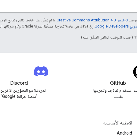
بموجب
ترخيص Creative Commons Attribution 4.0‏
ما لم يُنصّ على خلاف ذلك، ونماذج الر
Google Dev‏
. إنّ Java هي علامة تجارية مسجَّلة لشركة Oracle و/أو شركائها التابعين.
Discord
GitHub
ك استخدام نماذجنا وتجربتها
الدردشة مع المطوّرين الآخرين
بنفسك.
"منصة خرائط Google"
الأنظمة الأساسية
Android