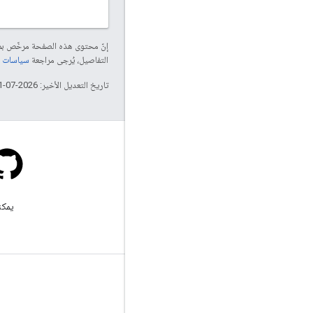
إنّ محتوى هذه الصفحة مرخّص 
التفاصيل، يُرجى مراجعة
سياسات موقع elopers
تاريخ التعديل الأخير: 2026-07-11 (حسب التوقيت العالمي المتفَّق عليه)
Stack Overflow
اطرح سؤالاً ضمن علامة google-
يمكن
maps.
مزيد من المعلومات
الأسئلة الشائعة