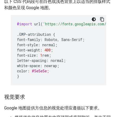
以下 CSS 代码段可在白色或浅色背景上以适当的排版样式
和颜色呈现 Google 地图。
@import
url
(
'https://fonts.googleapis.com/css2?
.
GMP
-
attribution
{
font
-
family
:
Roboto
,
Sans
-
Serif
;
font
-
style
:
normal
;
font
-
weight
:
400
;
font
-
size
:
1
rem
;
letter
-
spacing
:
normal
;
white
-
space
:
nowrap
;
color
:
#5e5e5e;
}
视觉要求
Google 地图提供方信息的视觉处理应遵循以下要求。