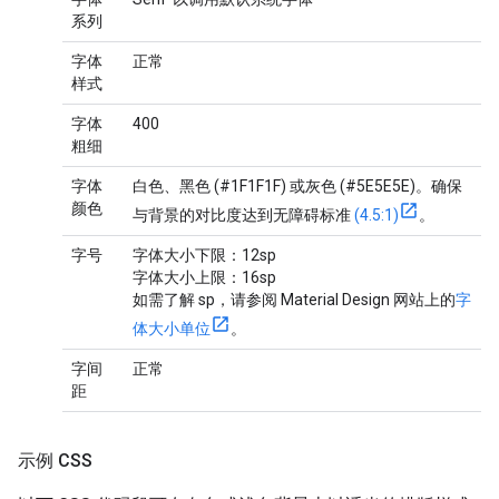
系列
字体
正常
样式
字体
400
粗细
字体
白色、黑色 (#1F1F1F) 或灰色 (#5E5E5E)。确保
颜色
与背景的对比度达到无障碍标准
(4.5:1)
。
字号
字体大小下限：12sp
字体大小上限：16sp
如需了解 sp，请参阅 Material Design 网站上的
字
体大小单位
。
字间
正常
距
示例 CSS