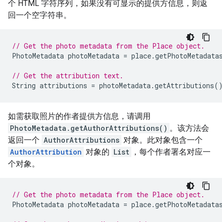
个 HTML 字符序列，如果没有可显示的提供方信息，则返
回一个空字符串。
// Get the photo metadata from the Place object.
PhotoMetadata
photoMetadata
=
place
.
getPhotoMetadata
// Get the attribution text.
String
attributions
=
photoMetadata
.
getAttributions
(
如需获取照片的作者提供方信息，请调用
PhotoMetadata.getAuthorAttributions()
。该方法会
返回一个
AuthorAttributions
对象。此对象包含一个
AuthorAttribution
对象的
List
，每个作者署名对应一
个对象。
// Get the photo metadata from the Place object.
PhotoMetadata
photoMetadata
=
place
.
getPhotoMetadata