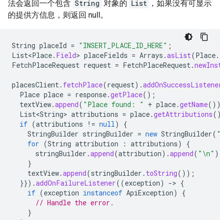
法会返回一个包含
String
对象的
List
，如果没有可显示
的提供方信息，则返回 null。
String
placeId
=
"INSERT_PLACE_ID_HERE"
;
List<Place
.
Field
>
placeFields
=
Arrays
.
asList
(
Place
.
FetchPlaceRequest
request
=
FetchPlaceRequest
.
newIns
placesClient
.
fetchPlace
(
request
).
addOnSuccessListene
Place
place
=
response
.
getPlace
();
textView
.
append
(
"Place found: "
+
place
.
getName
()
List<String>
attributions
=
place
.
getAttributions
(
if
(
attributions
!=
null
)
{
StringBuilder
stringBuilder
=
new
StringBuilder
(
for
(
String
attribution
:
attributions
)
{
stringBuilder
.
append
(
attribution
).
append
(
"\n"
)
}
textView
.
append
(
stringBuilder
.
toString
());
}}).
addOnFailureListener
((
exception
)
-
>
{
if
(
exception
instanceof
ApiException
)
{
// Handle the error.
}