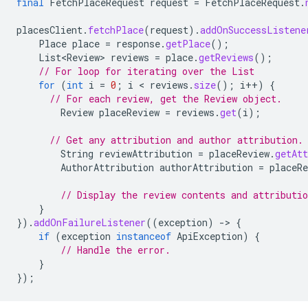
final
FetchPlaceRequest
request
=
FetchPlaceRequest
.
placesClient
.
fetchPlace
(
request
).
addOnSuccessListene
Place
place
=
response
.
getPlace
();
List<Review>
reviews
=
place
.
getReviews
();
// For loop for iterating over the List
for
(
int
i
=
0
;
i
 < 
reviews
.
size
();
i
++
)
{
// For each review, get the Review object.
Review
placeReview
=
reviews
.
get
(
i
);
// Get any attribution and author attribution.
String
reviewAttribution
=
placeReview
.
getAtt
AuthorAttribution
authorAttribution
=
placeRe
// Display the review contents and attributio
}
}).
addOnFailureListener
((
exception
)
-
>
{
if
(
exception
instanceof
ApiException
)
{
// Handle the error.
}
});