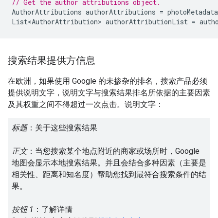
// Get the author attributions object.
AuthorAttributions
authorAttributions
=
photoMetadata
List<AuthorAttribution>
authorAttributionList
=
auth
搜索结果提供方信息
在欧洲，如果使用 Google 的未掺杂的排名，搜索产品必须
提供说明文字，说明文字与搜索结果排名所依据的主要因素
及其权重之间不得超过一次点击。说明文字：
标题
：关于这些搜索结果
正文
：当您搜索某个地点附近的商家或场所时，Google
地图会显示本地搜索结果。并且会结合多种因素（主要是
相关性、距离和知名度）帮助您找到最符合搜索条件的结
果。
按钮 1
：了解详情