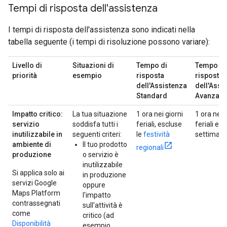
Tempi di risposta dell'assistenza
I tempi di risposta dell'assistenza sono indicati nella
tabella seguente (i tempi di risoluzione possono variare):
Livello di
Situazioni di
Tempo di
Tempo di
priorità
esempio
risposta
risposta
dell'Assistenza
dell'Assi
Standard
Avanzata
Impatto critico:
La tua situazione
1 ora nei giorni
1 ora nei 
servizio
soddisfa tutti i
feriali, escluse
feriali e n
inutilizzabile in
seguenti criteri:
le
festività
settiman
ambiente di
Il tuo prodotto
regionali
produzione
o servizio è
inutilizzabile
Si applica solo ai
in produzione
servizi Google
oppure
Maps Platform
l'impatto
contrassegnati
sull'attività è
come
critico (ad
Disponibilità
esempio,