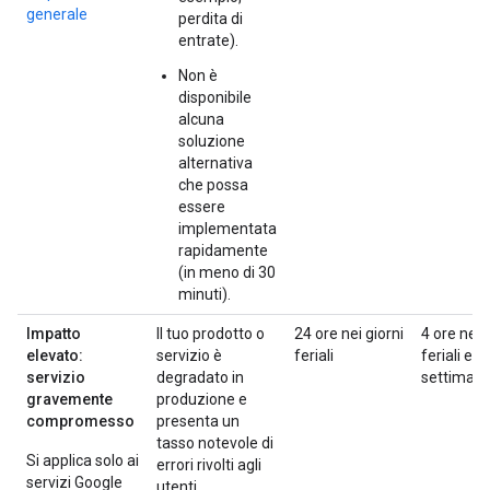
generale
perdita di
entrate).
Non è
disponibile
alcuna
soluzione
alternativa
che possa
essere
implementata
rapidamente
(in meno di 30
minuti).
Impatto
Il tuo prodotto o
24 ore nei giorni
4 ore nei 
elevato:
servizio è
feriali
feriali e n
servizio
degradato in
settiman
gravemente
produzione e
compromesso
presenta un
tasso notevole di
Si applica solo ai
errori rivolti agli
servizi Google
utenti.