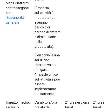
Maps Platform
contrassegnati
L'impatto
come
sull'attività è
Disponibilità
moderato (ad
generale
esempio,
pericolo di
perdita di entrate
o diminuzione
della
produttività).
È disponibile una
soluzione
alternativa per
mitigare
l'impatto critico
sull'attività e può
essere
implementata
rapidamente.
Impatto medio:
L'ambito e/o la
24 ore nei giorni
24 ore nei
servizio
gravità del
feriali
feriali