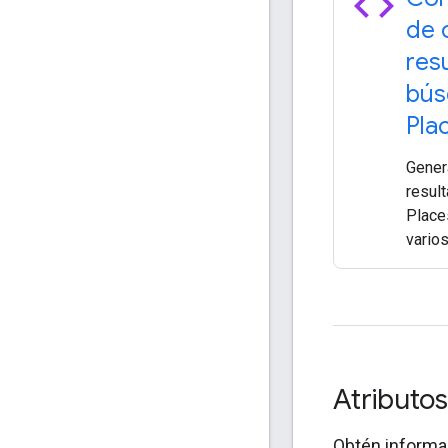
code
de c
res
bús
Pla
Gener
resul
Place
vario
Atributo
Obtén informac