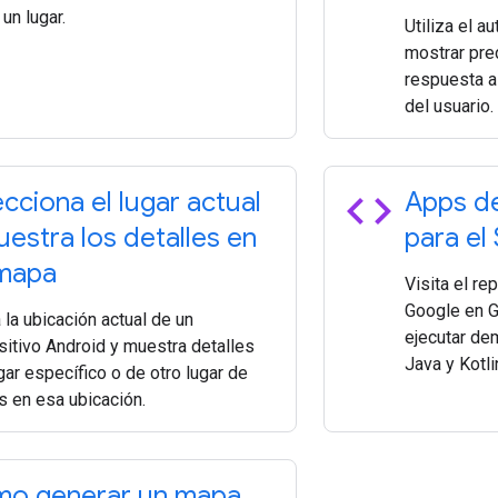
un lugar.
Utiliza el a
mostrar pred
respuesta a
del usuario.
code
ecciona el lugar actual
Apps d
uestra los detalles en
para el
mapa
Visita el re
Google en Gi
la ubicación actual de un
ejecutar de
sitivo Android y muestra detalles
Java y Kotli
gar específico o de otro lugar de
s en esa ubicación.
o generar un mapa