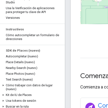
Studio
Usa la Verificación de aplicaciones
para proteger tu clave de API
Versiones
Instructivos
Cómo autocompletar un formulario de
direcciones
SDK de Places (nuevo)
Autocompletar (nuevo)
Place Details (nuevo)
Nearby Search (nuevo)
Comenz
Place Photos (nuevo)
Text Search (nueva)
Cómo trabajar con datos de lugar
Comienza a com
(nuevo)
Kit de IU de Places
Usa tokens de sesión
explore
Com
Buscar en la ruta