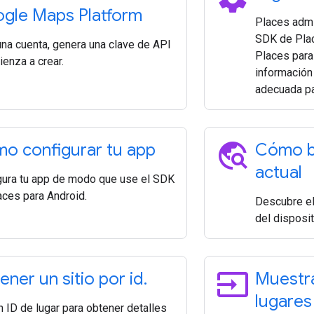
gle Maps Platform
Places admi
SDK de Plac
una cuenta, genera una clave de API
Places para
enza a crear.
información
adecuada pa
travel_explore
o configurar tu app
Cómo bu
actual
gura tu app de modo que use el SDK
aces para Android.
Descubre el 
del disposit
input
ener un sitio por id
.
Muestra
lugares
 ID de lugar para obtener detalles