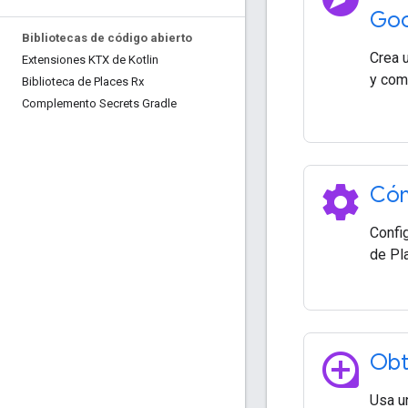
Goo
Bibliotecas de código abierto
Crea 
Extensiones KTX de Kotlin
y comi
Biblioteca de Places Rx
Complemento Secrets Gradle
settings
Cóm
Confi
de Pl
loupe
Obt
Usa un