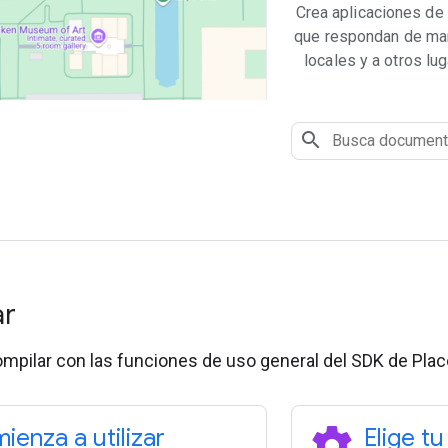
Crea aplicaciones de
que respondan de man
locales y a otros lu
ar
pilar con las funciones de uso general del SDK de Plac
settings
ienza a utilizar
Elige t