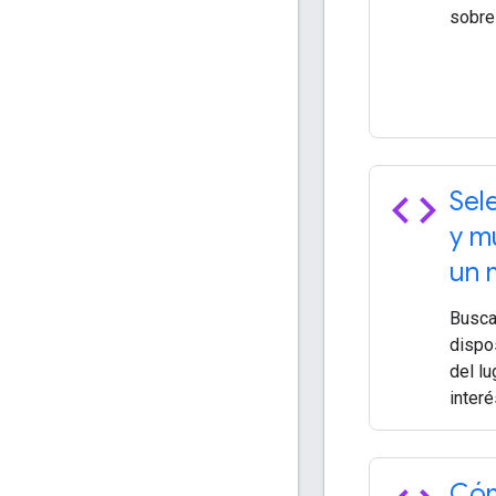
sobre 
code
Sel
y m
un 
Busca 
dispo
del lu
interé
Cóm