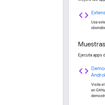
code
Extens
Usa exte
idiomáti
Muestras
Ejecuta apps 
code
Demos
Andro
Visita e
en GitHub
demostra