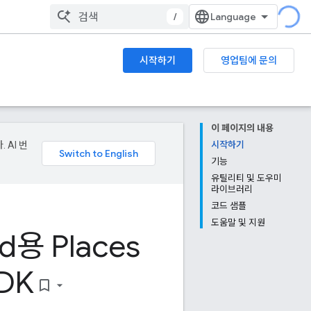
/
시작하기
영업팀에 문의
이 페이지의 내용
 AI 번
시작하기
기능
유틸리티 및 도우미
라이브러리
코드 샘플
도움말 및 지원
d용 Places
DK
bookmark_border