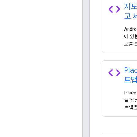
code
지도
고 
And
에 있
보를 
code
Pl
트맵
Pla
을 생
트맵을