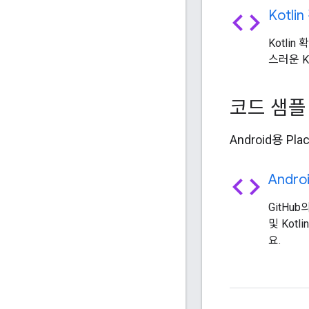
code
Kotli
Kotli
스러운 K
코드 샘
Android용 
code
Andr
GitHu
및 Kot
요.