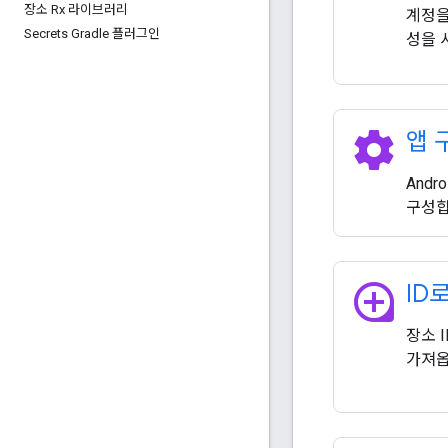
장소 Rx 라이브러리
계정을
Secrets Gradle 플러그인
성을 
settings
앱 
Andr
구성합
loupe
ID
장소 
가져옵