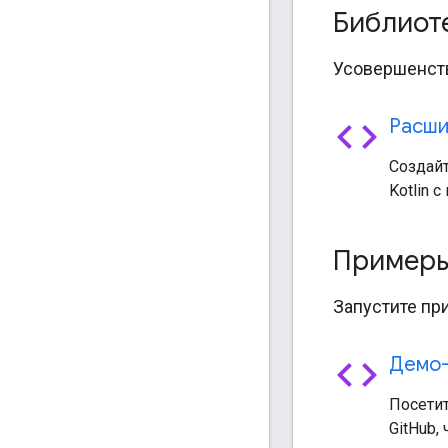
Библиот
Усовершенств
code
Расши
Создай
Kotlin 
Примеры
Запустите пр
code
Демо-
Посетит
GitHub,