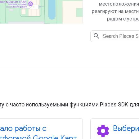
местоположения,
реагируют на местн
рядом с устр
ту с часто используемыми функциями Places SDK для 
settings
ало работы с
Выбери
тформой Google Карт