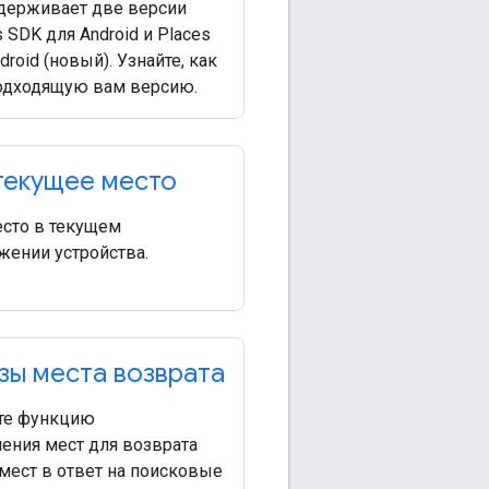
ддерживает две версии
s SDK для Android и Places
roid (новый). Узнайте, как
одходящую вам версию.
текущее место
есто в текущем
жении устройства.
зы места возврата
те функцию
ения мест для возврата
мест в ответ на поисковые