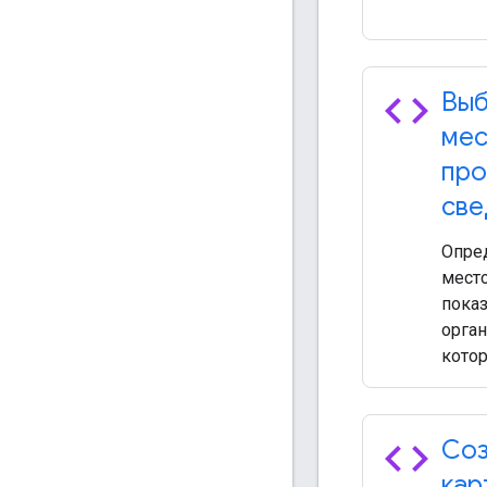
code
Выб
мес
про
све
Опре
место
пока
орган
котор
code
Соз
кар