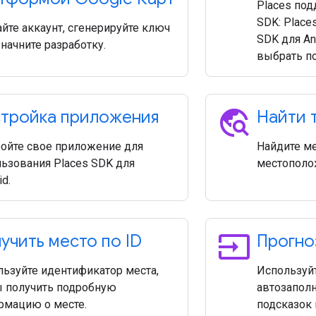
Places по
SDK: Place
йте аккаунт, сгенерируйте ключ
SDK для And
 начните разработку.
выбрать п
travel_explore
тройка приложения
Найти 
ройте свое приложение для
Найдите м
ьзования Places SDK для
местополо
id.
input
учить место по ID
Прогно
ьзуйте идентификатор места,
Используй
ы получить подробную
автозаполн
рмацию о месте.
подсказок 