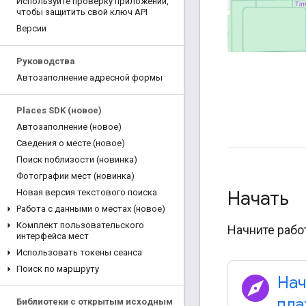
Используйте проверку приложений
,
чтобы защитить свой ключ API
Версии
Руководства
Автозаполнение адресной формы
Places SDK (новое)
Автозаполнение (новое)
Сведения о месте (новое)
Поиск поблизости (новинка)
Фотографии мест (новинка)
Начать
Новая версия текстового поиска
Работа с данными о местах (новое)
Комплект пользовательского
Начните рабо
интерфейса мест
Использовать токены сеанса
Поиск по маршруту
explore
Нач
пла
Библиотеки с открытым исходным