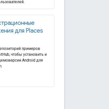
льзователей.
страционные
ения для Places
репозиторий примеров
itHub, чтобы установить и
демоверсии Android для
n.