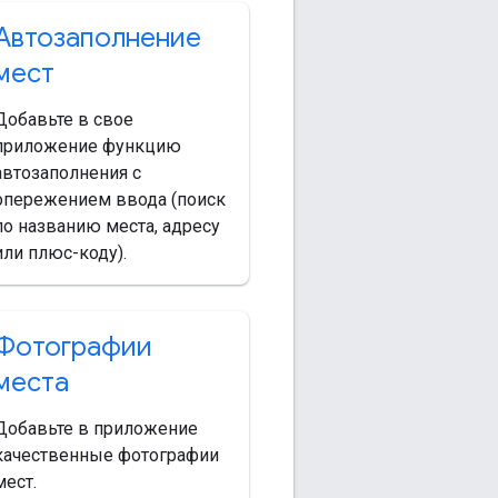
Автозаполнение
мест
Добавьте в свое
приложение функцию
автозаполнения с
опережением ввода (поиск
по названию места, адресу
или плюс-коду).
Фотографии
места
Добавьте в приложение
качественные фотографии
мест.