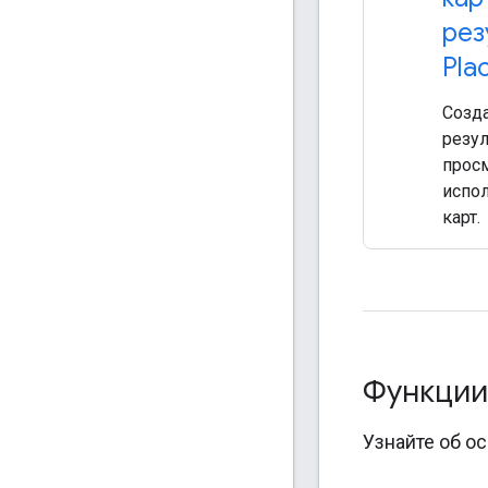
рез
Pla
Созда
резул
прос
испо
карт.
Функци
Узнайте об о