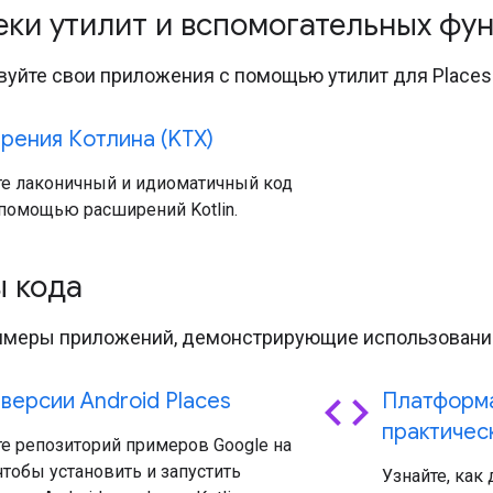
еки утилит и вспомогательных фу
уйте свои приложения с помощью утилит для Places 
рения Котлина (KTX)
те лаконичный и идиоматичный код
с помощью расширений Kotlin.
 кода
имеры приложений, демонстрирующие использование 
code
версии Android Places
Платформа
практичес
е репозиторий примеров Google на
 чтобы установить и запустить
Узнайте, как