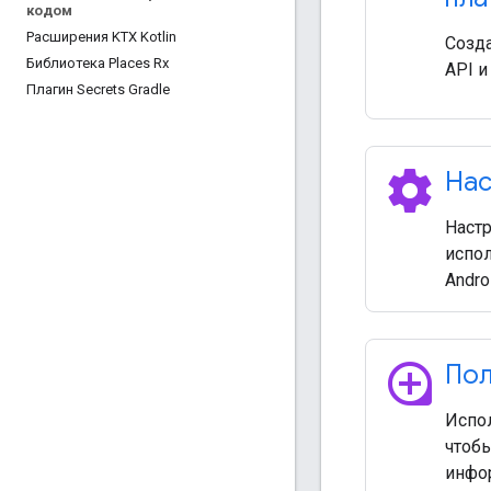
кодом
Расширения KTX Kotlin
Созда
Библиотека Places Rx
API и
Плагин Secrets Gradle
settings
Нас
Наст
испол
Andro
loupe
Пол
Испол
чтоб
инфо