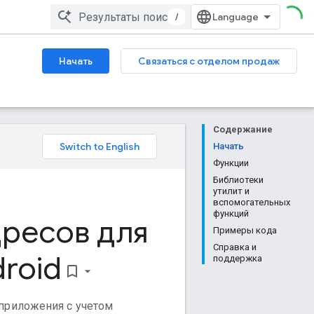
/
Начать
Связаться с отделом продаж
Содержание
Начать
Функции
Библиотеки
утилит и
вспомогательных
функций
ресов для
Примеры кода
Справка и
roid
поддержка
bookmark_border
приложения с учетом