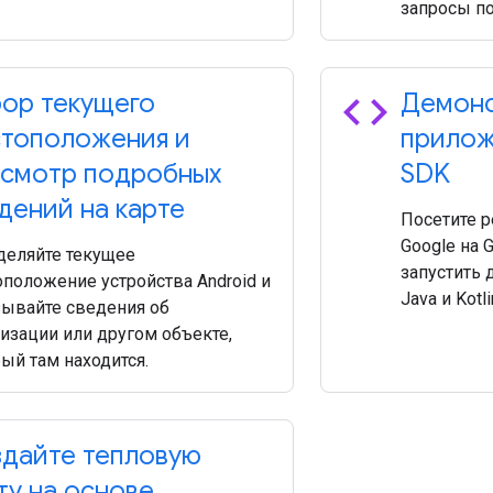
запросы по
code
ор текущего
Демон
тоположения и
прилож
смотр подробных
SDK
дений на карте
Посетите 
Google на G
деляйте текущее
запустить 
положение устройства Android и
Java и Kotli
зывайте сведения об
изации или другом объекте,
ый там находится.
дайте тепловую
ту на основе