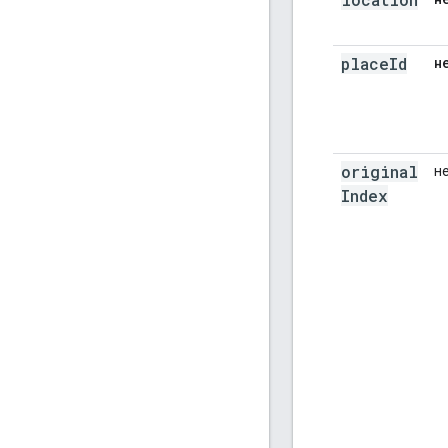
place
Id
н
original
н
Index