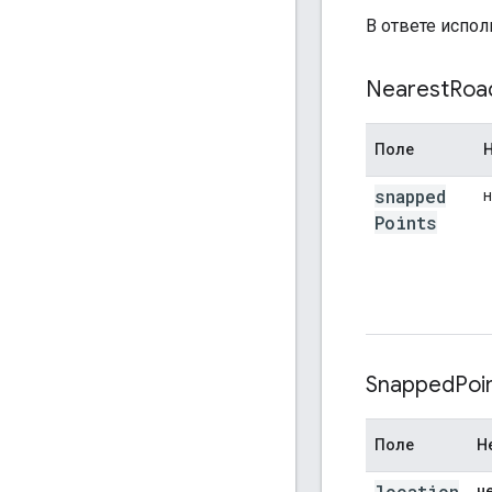
"placeId
В ответе испол
},
],
}
Nearest
Roa
Поле
snapped
н
Points
Snapped
Poi
Поле
Н
location
н