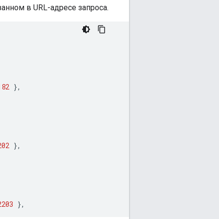
занном в URL-адресе запроса.
182
},
202
},
2203
},