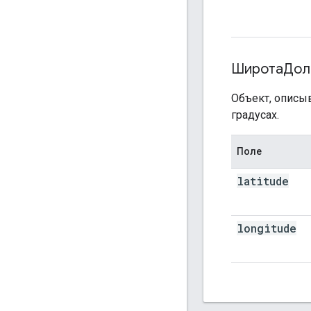
ШиротаДолг
Объект, описы
градусах.
Поле
latitude
longitude