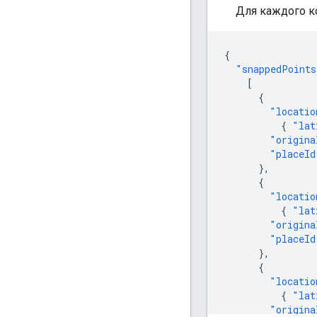
Для каждого к
{
"snappedPoints
[
{
"locatio
{
"lat
"origina
"placeId
},
{
"locatio
{
"lat
"origina
"placeId
},
{
"locatio
{
"lat
"origina