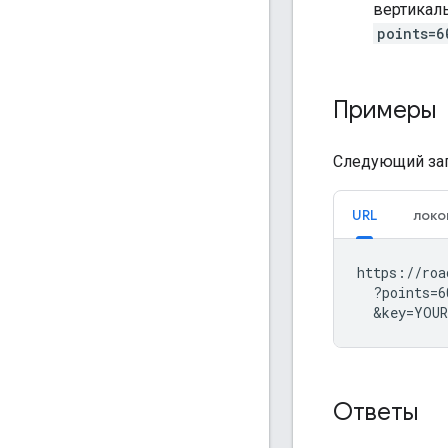
вертикаль
points=6
Примеры
Следующий зап
URL
локо
https://roa
  ?points=6
  &key=YOUR
Ответы