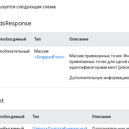
"
:
"ChIJfVFHrM0LkkYRBzUQos_jR5w"
,
ьзуется следующая схема.
ds
Response
Необходимый
Тип
Описание
еобязательный
Массив
Массив привязанных точек. Ин
<SnappedPoint>
привязанных точек для одной 
идентификаторами мест (place
Дополнительную информацию 
nt
еобходимый
Тип
Описание
еобходимый
ШиротаДолготаБуквальный
Дополнительную и