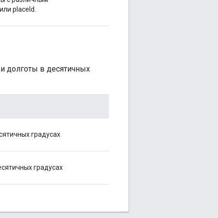
ли placeId.
и долготы в десятичных
сятичных градусах
есятичных градусах