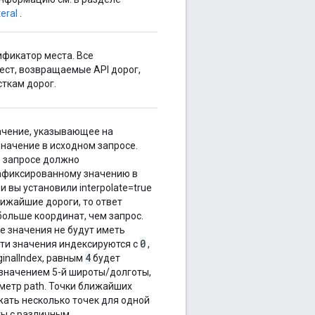
eral
.
фикатор места. Все
ст, возвращаемые API дорог,
сткам дорог.
ачение, указывающее на
начение в исходном запросе.
 запросе должно
афиксированному значению в
и вы установили interpolate=true
лижайшие дороги, то ответ
ольше координат, чем запрос.
 значения не будут иметь
0
Эти значения индексируются с
,
4
ginalIndex, равным
будет
значением 5-й широты/долготы,
метр path. Точки ближайших
жать несколько точек для одной
ты с различным