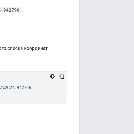
4.942796
.
го списка координат.
%2C24.942796
