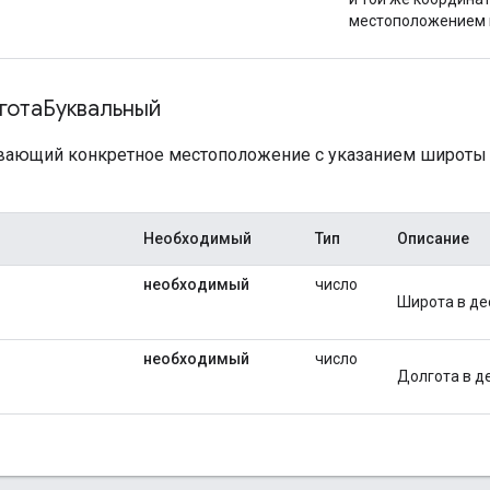
местоположением и
отаБуквальный
вающий конкретное местоположение с указанием широты 
Необходимый
Тип
Описание
необходимый
число
Широта в де
необходимый
число
Долгота в д