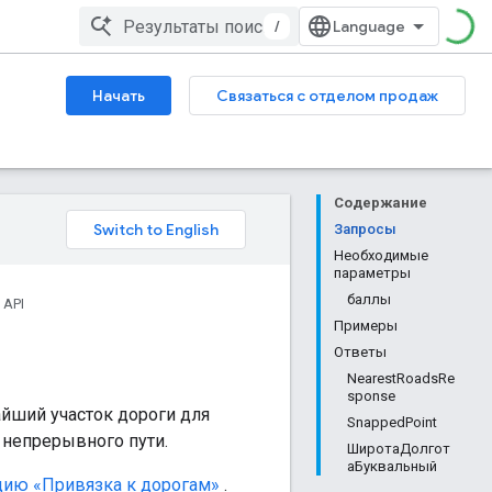
/
Начать
Связаться с отделом продаж
Содержание
Запросы
Необходимые
параметры
баллы
 API
Примеры
Ответы
NearestRoadsRe
sponse
йший участок дороги для
SnappedPoint
 непрерывного пути.
ШиротаДолгот
аБуквальный
ию «Привязка к дорогам»
.