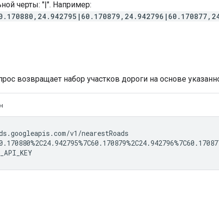
ной черты: "|". Например:
0.170880,24.942795|60.170879,24.942796|60.170877,2
рос возвращает набор участков дороги на основе указанно
н
ds.googleapis.com/v1/nearestRoads

0.170880%2C24.942795%7C60.170879%2C24.942796%7C60.170877
_API_KEY