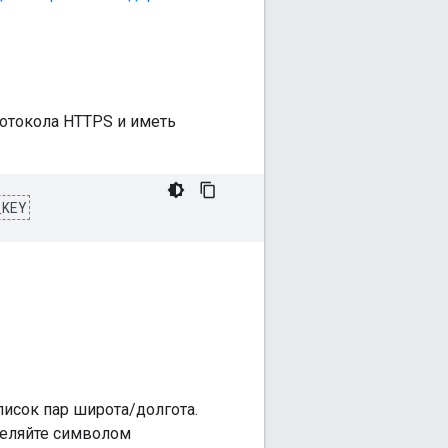
отокола HTTPS и иметь
_KEY
писок пар широта/долгота.
деляйте символом