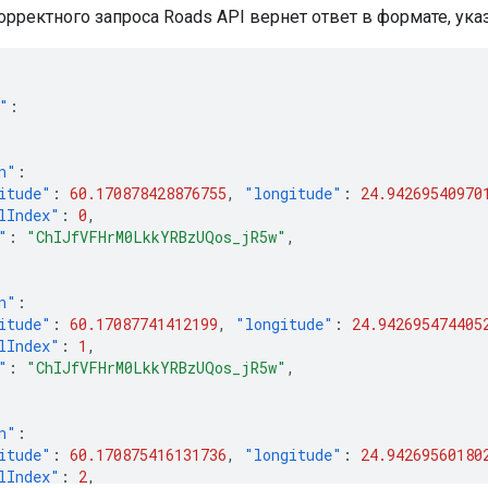
орректного запроса
Roads API
вернет ответ в формате, ука
"
:
n"
:
itude"
:
60.170878428876755
,
"longitude"
:
24.94269540970
lIndex"
:
0
,
"
:
"ChIJfVFHrM0LkkYRBzUQos_jR5w"
,
n"
:
itude"
:
60.17087741412199
,
"longitude"
:
24.942695474405
lIndex"
:
1
,
"
:
"ChIJfVFHrM0LkkYRBzUQos_jR5w"
,
n"
:
itude"
:
60.170875416131736
,
"longitude"
:
24.94269560180
lIndex"
:
2
,