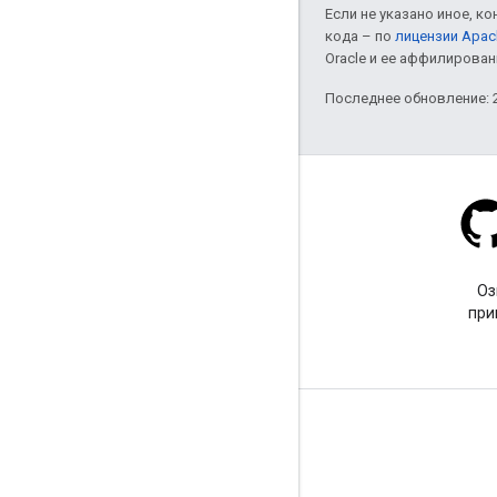
Если не указано иное, к
кода – по
лицензии Apac
Oracle и ее аффилирован
Последнее обновление: 2
Stack Overflow
Задайте вопрос с тегом
Оз
google-maps.
при
Подробнее
Часто задаваемые вопросы