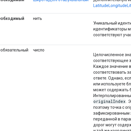
LatitudeLongitudeLit
еобходимый
нить
Уникальный иденти
идентификаторы ме
соответствуют уча
еобязательный
число
Целочисленное зн
соответствующее з
Каждое значение в
соответствовать з
ответе. Однако, есл
или используете б
может содержать б
Интерполированные
originalIndex
. 
поэтому точка с ori
зафиксированным 
переданной в пара
дорог могут содер
и той же координа