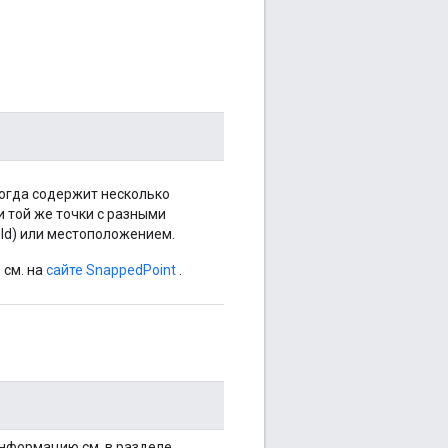
огда содержит несколько
и той же точки с разными
Id) или местоположением.
см. на
сайте SnappedPoint
.
нформацию см. в разделе