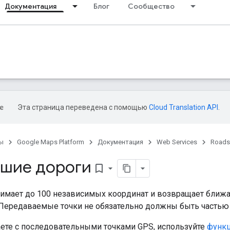
Документация
Блог
Сообщество
Эта страница переведена с помощью
Cloud Translation API
.
ы
Google Maps Platform
Документация
Web Services
Roads
шие дороги
bookmark_border
имает до 100 независимых координат и возвращает ближа
 Передаваемые точки не обязательно должны быть частью
аете с последовательными точками GPS, используйте
функц