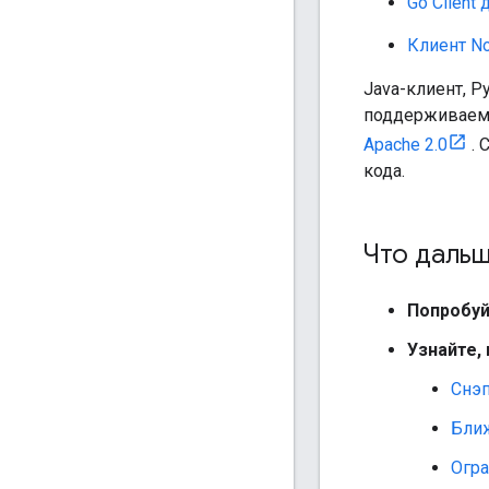
Go Client
Клиент No
Java-клиент, P
поддерживаемы
Apache 2.0
. 
кода.
Что даль
Попробуй
Узнайте,
Снэп
Бли
Огра