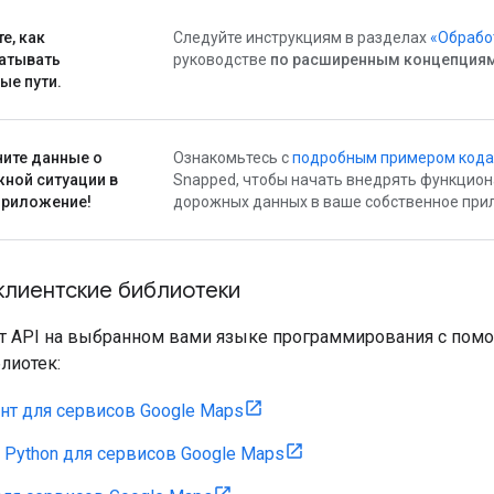
е, как
Следуйте инструкциям в разделах
«Обрабо
атывать
руководстве
по расширенным концепция
ые пути.
ите данные о
Ознакомьтесь с
подробным примером кода
ной ситуации в
Snapped, чтобы начать внедрять функцион
приложение!
дорожных данных в ваше собственное при
клиентские библиотеки
т API на выбранном вами языке программирования с пом
лиотек:
нт для сервисов Google Maps
 Python для сервисов Google Maps