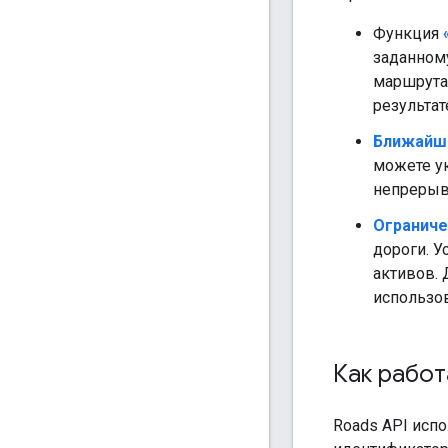
Функция
заданному
маршрута
результат
Ближайши
можете ук
непрерыв
Ограниче
дороги. У
активов.
использов
Как рабо
Roads API
испо