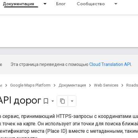
Документация
Блог
Сообщество
Эта страница переведена с помощью
Cloud Translation API
.
ы
Google Maps Platform
Документация
Web Services
Roads
API дорог
bookmark_border
о сервис, принимающий HTTPS-запросы с координатами ш
 точек на карте. Он использует эти точки для поиска ближ
ентификатор места (Place ID) вместе с метаданными, таки