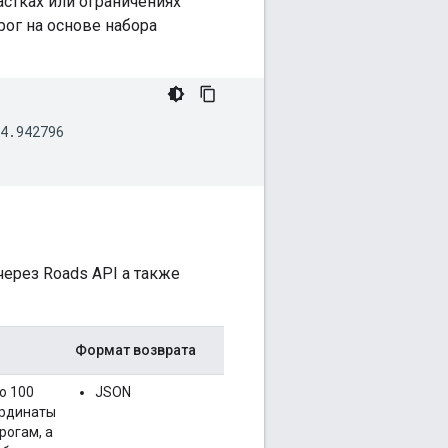
стках или ограничениях
ог на основе набора
.942796

 через
Roads API
а также
Формат возврата
о 100
JSON
ординаты
рогам, а