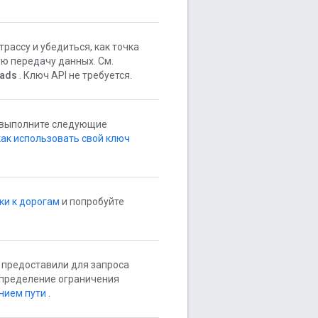
рассу и убедиться, как точка
ую передачу данных. См.
oads
. Ключ API не требуется.
 выполните следующие
как использовать свой ключ
ки к дорогам
и попробуйте
ы предоставили для запроса
 определение ограничения
нием пути
.