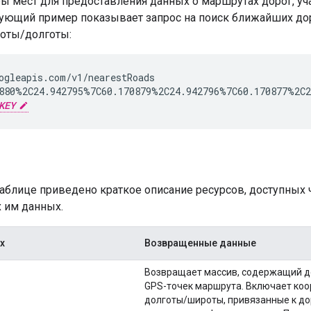
ы мест для предоставления данных о маршрутах дорог, уча
дующий пример показывает запрос на поиск ближайших дор
оты/долготы:
ogleapis.com/v1/nearestRoads

880%2C24.942795%7C60.170879%2C24.942796%7C60.170877%2C24
KEY
аблице приведено краткое описание ресурсов, доступных
 им данных.
х
Возвращенные данные
Возвращает массив, содержащий д
GPS-точек маршрута. Включает ко
долготы/широты, привязанные к до