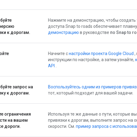
буйте
Нажмите на демонстрацию, чтобы создать т
версию
доступа Snap to roads обеспечивает плавн
зки к дорогам.
демонстрацию
в руководстве
по Snap to r
ойте
Начните с
настройки проекта Google Cloud
,
инструкции по настройке, а затем узнайте,
API
.
буйте запрос на
Воспользуйтесь одним из примеров привяз
зку к дорогам.
тот, который подходит для вашей задачи.
те ограничения
Используя те же данные о пути, которые в
сти на вашем
привязки к дорогам, выполните запрос на
ке дороги.
скорости. См.
пример запроса с использова