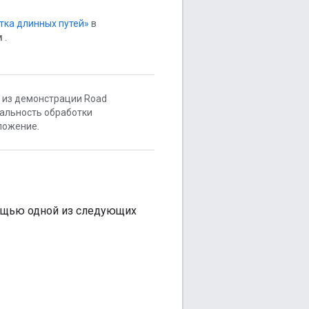
тка длинных путей»
в
м
.
из демонстрации Road
альность обработки
ложение.
ощью одной из следующих