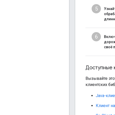
5
Узнайт
обраб
длинн
6
Включ
дорож
своё 
Доступные 
Вызывайте это
клиентских биб
Java-клие
Клиент на