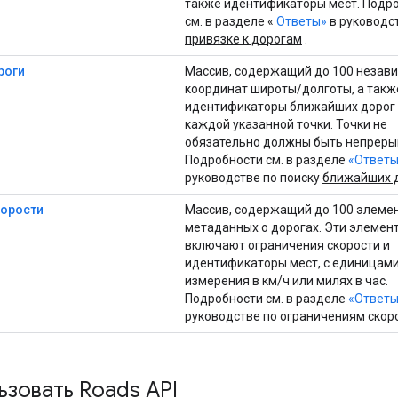
также идентификаторы мест. Подр
см. в разделе «
Ответы»
в руководс
привязке к дорогам
.
роги
Массив, содержащий до 100 незав
координат широты/долготы, а такж
идентификаторы ближайших дорог
каждой указанной точки. Точки не
обязательно должны быть непреры
Подробности см. в разделе
«Ответы
руководстве по поиску
ближайших 
корости
Массив, содержащий до 100 элеме
метаданных о дорогах. Эти элемен
включают ограничения скорости и
идентификаторы мест, с единицам
измерения в км/ч или милях в час.
Подробности см. в разделе
«Ответы
руководстве
по ограничениям скор
ьзовать
Roads API