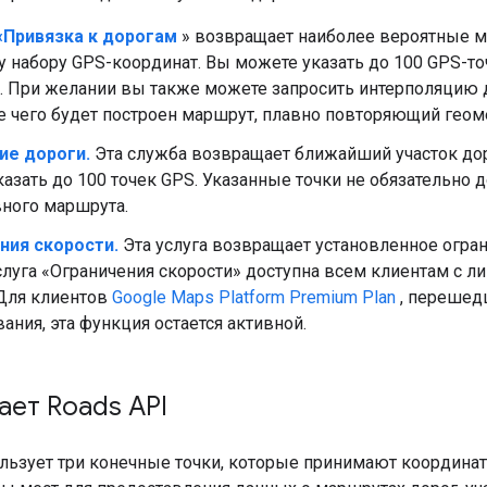
«Привязка к дорогам
» возвращает наиболее вероятные 
 набору GPS-координат. Вы можете указать до 100 GPS-то
. При желании вы также можете запросить интерполяцию 
е чего будет построен маршрут, плавно повторяющий геом
е дороги.
Эта служба возвращает ближайший участок дор
азать до 100 точек GPS. Указанные точки не обязательно
ного маршрута.
ния скорости.
Эта услуга возвращает установленное огран
слуга «Ограничения скорости» доступна всем клиентам с л
 Для клиентов
Google Maps Platform Premium Plan
, перешедш
ания, эта функция остается активной.
тает
Roads API
льзует три конечные точки, которые принимают координ