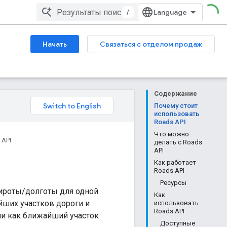
/
Начать
Связаться с отделом продаж
Содержание
Почему стоит
использовать
Roads API
Что можно
 API
делать с Roads
API
Как работает
Roads API
Ресурсы
ироты/долготы для одной
Как
айших участков дороги и
использовать
Roads API
ми как ближайший участок
Доступные