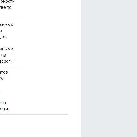
обности
тве
по
исимых
е
 для
вными.
»
в
дорог
.
нтов
ты
и
»
в
ости
.