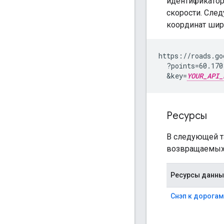
идентификатор
скорости. Сле
координат шир
https://roads.go
  ?points=60.170
  &key=
YOUR_API_
Ресурсы
В следующей т
возвращаемых
Ресурсы данны
Снэп к дорогам