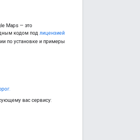
gle Maps — это
одным кодом под
лицензией
ции по установке и примеры
рог.
есующему вас сервису: