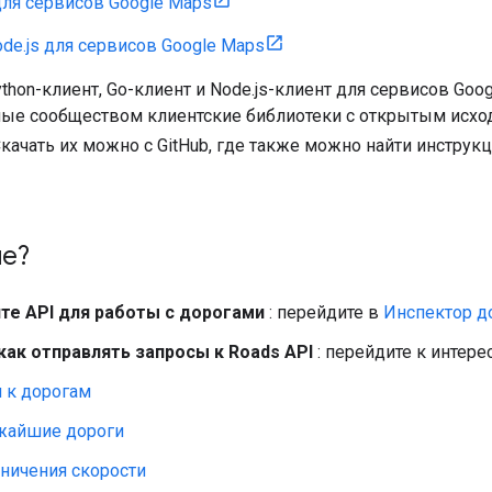
 для сервисов Google Maps
de.js для сервисов Google Maps
ython-клиент, Go-клиент и Node.js-клиент для сервисов Goo
е сообществом клиентские библиотеки с открытым исх
Скачать их можно с GitHub, где также можно найти инструк
ше?
те API для работы с дорогами
: перейдите в
Инспектор до
 как отправлять запросы к Roads API
: перейдите к интер
 к дорогам
жайшие дороги
ничения скорости