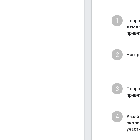
1
Попро
демо
привя
2
Настр
3
Попро
привя
4
Узнай
скоро
участ