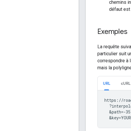
chemins in
défaut es
Exemples
La requête suiva
particulier suit 
correspondre à l
mais la polylign
URL
cURL
https://roa
  ?interpol
  &path=-35
  &key=YOUR