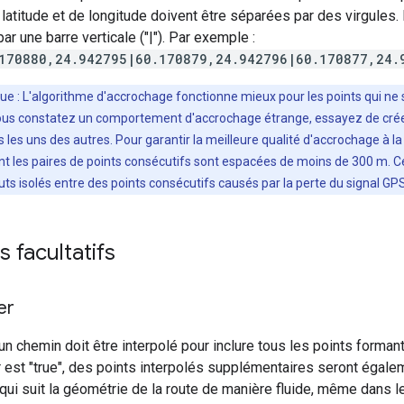
 latitude et de longitude doivent être séparées par des virgules
r une barre verticale ("|"). Par exemple :
170880,24.942795|60.170879,24.942796|60.170877,24.
e : L'algorithme d'accrochage fonctionne mieux pour les points qui ne s
vous constatez un comportement d'accrochage étrange, essayez de crée
 les uns des autres. Pour garantir la meilleure qualité d'accrochage à l
t les paires de points consécutifs sont espacées de moins de 300 m. C
uts isolés entre des points consécutifs causés par la perte du signal GPS 
 facultatifs
er
 un chemin doit être interpolé pour inclure tous les points forman
ur est "true", des points interpolés supplémentaires seront égal
qui suit la géométrie de la route de manière fluide, même dans le