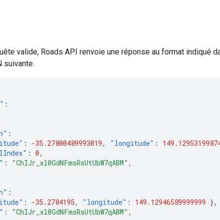
uête valide,
Roads API
renvoie une réponse au format indiqué d
 suivante.
"
:
n"
:
itude"
:
-35.27800489993019
,
"longitude"
:
149.1295319987
lIndex"
:
0
,
"
:
"ChIJr_xl0GdNFmsRsUtUbW7qABM"
,
n"
:
itude"
:
-35.2784195
,
"longitude"
:
149.12946589999999
},
"
:
"ChIJr_xl0GdNFmsRsUtUbW7qABM"
,