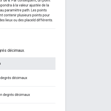
0
tir de
. Par conséquent, un point
pondra à la valeur ajustée de la
 au paramètre path. Les points
t contenir plusieurs points pour
s lieux ou des placeId différents.
8365
},
egrés décimaux.
n
n degrés décimaux
en degrés décimaux
,