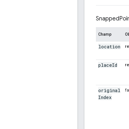
},
{
"locatio
Snapped
Poi
{
"lat
"placeId
},
Champ
Ob
{
"locatio
location
r
"placeId
},
{
place
Id
r
"locatio
"placeId
},
{
original
fa
"locatio
{
"lat
Index
"placeId
},
{
"locatio
{
"lat