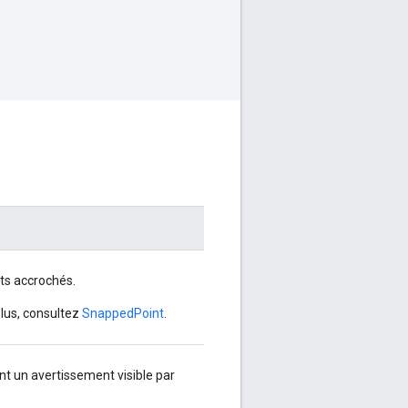
ts accrochés.
},
plus, consultez
SnappedPoint
.
t un avertissement visible par
},