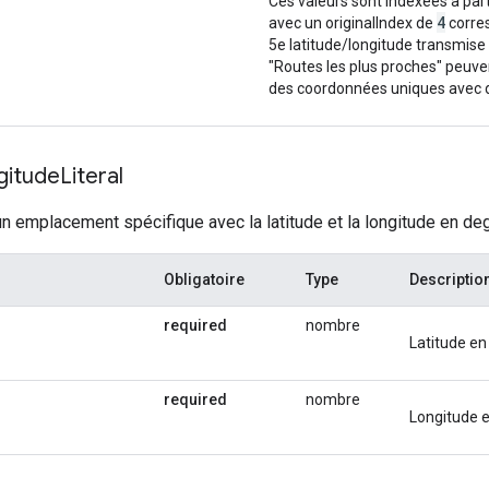
Ces valeurs sont indexées à par
"
:
"ChIJOyypT2hNFmsRZBtscGL0htw"
,
4
avec un originalIndex de
corres
5e latitude/longitude transmise
"Routes les plus proches" peuven
n"
:
des coordonnées uniques avec de
itude"
:
-35.280323564795005
,
"longitude"
:
149.129090312
lIndex"
:
1
,
"
:
"ChIJOyypT2hNFmsRZBtscGL0htw"
,
gitude
Literal
n"
:
un emplacement spécifique avec la latitude et la longitude en d
itude"
:
-35.2803426
,
"longitude"
:
149.12908529999999
},
"
:
"ChIJOyypT2hNFmsRZBtscGL0htw"
,
Obligatoire
Type
Descriptio
n"
:
required
nombre
itude"
:
-35.2803426
,
"longitude"
:
149.12908529999999
},
Latitude e
"
:
"ChIJr8xRTGhNFmsRzMb-rxgjspc"
,
required
nombre
Longitude 
n"
:
itude"
:
-35.280409899999995
,
"longitude"
:
149.1290699
}
"
:
"ChIJr8xRTGhNFmsRzMb-rxgjspc"
,