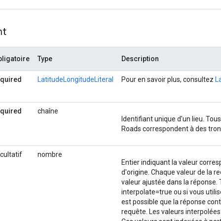
n"
:
nt
itude"
:
-35.279610999999996
,
"longitude"
:
149.1292889
}
"
:
"ChIJiUfNQmhNFmsRSsAI-1m6y1g"
,
ligatoire
Type
Description
n"
:
{
"latitude"
:
-35.2796484
,
"longitude"
:
149.1292791
equired
LatitudeLongitudeLiteral
Pour en savoir plus, consultez
L
"
:
"ChIJiUfNQmhNFmsRSsAI-1m6y1g"
,
equired
chaîne
n"
:
{
"latitude"
:
-35.2796484
,
"longitude"
:
149.1292791
Identifiant unique d'un lieu. Tous
"
:
"ChIJ_RyFQ2hNFmsRoHJAbW7qABM"
,
Roads correspondent à des tron
cultatif
nombre
n"
:
Entier indiquant la valeur corr
itude"
:
-35.279947299999996
,
"longitude"
:
149.1291894
}
d'origine. Chaque valeur de la r
"
:
"ChIJ_RyFQ2hNFmsRoHJAbW7qABM"
,
valeur ajustée dans la réponse. 
interpolate=true ou si vous utilis
est possible que la réponse con
n"
:
requête. Les valeurs interpolée
itude"
:
-35.279947299999996
,
"longitude"
:
149.1291894
}