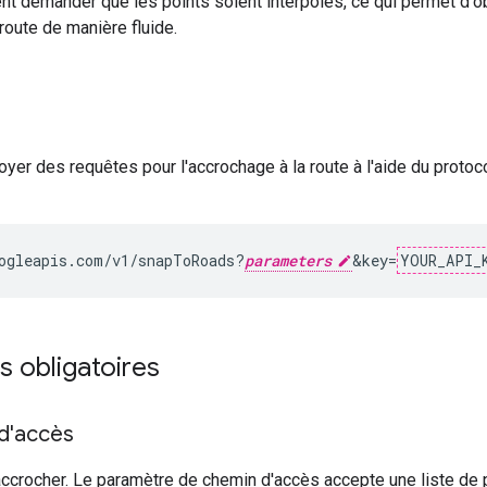
 demander que les points soient interpolés, ce qui permet d'obte
route de manière fluide.
er des requêtes pour l'accrochage à la route à l'aide du proto
ogleapis.com/v1/snapToRoads?
parameters
&key=
YOUR_API_
 obligatoires
d'accès
ccrocher. Le paramètre de chemin d'accès accepte une liste de p