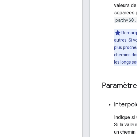
valeurs de
séparées pa
path=60.
Remarqu
autres. Si 
plus proches
chemins don
les longs sa
Paramètres
interpol
Indique si
Si la vale
un chemin 