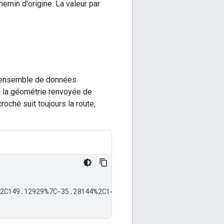
emin d'origine. La valeur par
et ensemble de données
 la géométrie renvoyée de
roché suit toujours la route,
2C149.12929%7C-35.28144%2C149.12984%7C-35.28194%2C149.1