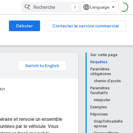
/
Débuter
Contacter le service commercial
Sur cette page
e
Requêtes
Paramètres
obligatoires
chemin d'accès
Paramètres
API
facultatifs
interpoler
Exemples
Réponses
néraire et renvoie un ensemble
SnapToRoadsRe
untées par le véhicule. Vous
sponse