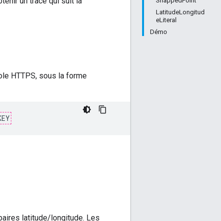
nir un tracé qui suit la
SnappedPoint
LatitudeLongitud
eLiteral
Démo
cole HTTPS, sous la forme
KEY
aires latitude/longitude. Les