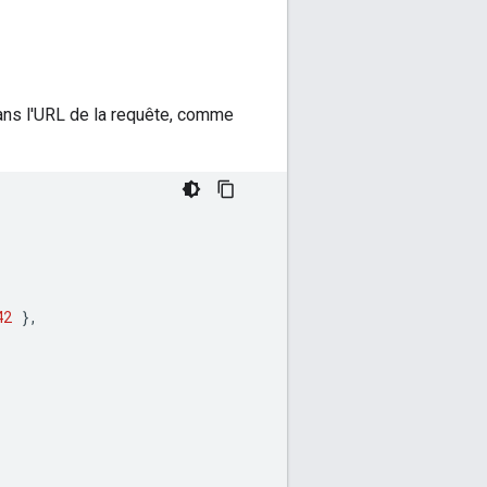
ans l'URL de la requête, comme
42
},