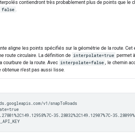
terpolés contiendront très probablement plus de points que le ch
t
false
.
nte aligne les points spécifiés sur la géométrie de la route. C
une route circulaire. La définition de
interpolate=true
permet à
a courbure de la route. Avec
interpolate=false
, le chemin acc
e obtenue n'est pas aussi lisse.
ds.googleapis.com/v1/snapToRoads

ate=true

.27801%2C149.12958%7C-35.28032%2C149.12907%7C-35.28099%
_API_KEY