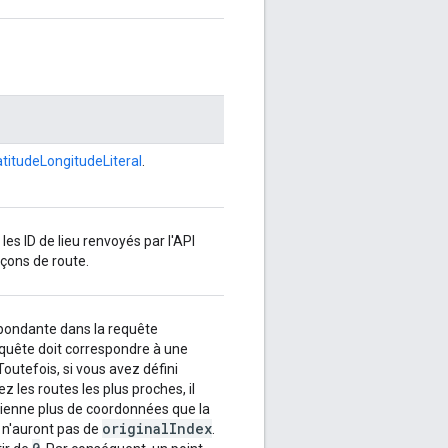
,
},
atitudeLongitudeLiteral
.
},
 les ID de lieu renvoyés par l'API
çons de route.
espondante dans la requête
,
equête doit correspondre à une
Toutefois, si vous avez défini
ez les routes les plus proches, il
tienne plus de coordonnées que la
originalIndex
s n'auront pas de
.
,