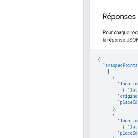
Réponses
Pour chaque req
la réponse JSON
{
"snappedPoints
[
{
"locatio
{
"lat
"origina
"placeId
},
{
"locatio
{
"lat
"placeId