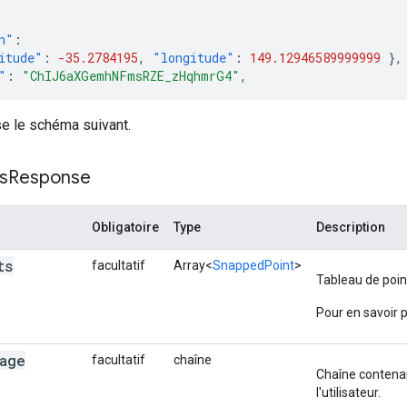
n"
:
itude"
:
-35.2784195
,
"longitude"
:
149.12946589999999
},
"
:
"ChIJ6aXGemhNFmsRZE_zHqhmrG4"
,
se le schéma suivant.
n"
:
itude"
:
-35.2792731
,
"longitude"
:
149.12933809999998
},
"
:
"ChIJ6aXGemhNFmsRZE_zHqhmrG4"
,
s
Response
n"
:
Obligatoire
Type
Description
itude"
:
-35.2792731
,
"longitude"
:
149.12933809999998
},
"
:
"ChIJTcTdZ2hNFmsRXokM4mWCWfk"
,
ts
facultatif
Array<
SnappedPoint
>
Tableau de poin
n"
:
{
"latitude"
:
-35.279557
,
"longitude"
:
149.1292973
Pour en savoir 
"
:
"ChIJTcTdZ2hNFmsRXokM4mWCWfk"
,
age
facultatif
chaîne
Chaîne contenan
n"
:
{
"latitude"
:
-35.279557
,
"longitude"
:
149.1292973
l'utilisateur.
"
:
"ChIJiUfNQmhNFmsRSsAI-1m6y1g"
,