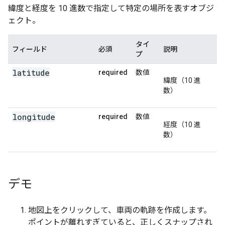
緯度と経度を 10 進数で指定して特定の場所を表すオブジ
"placeId"
:
"ChIJv5r0smlNFmsR5nunau79Fv4"
,
},
ェクト。
{
"location"
:
タイ
フィールド
{
"latitude"
必須
:
-35.280695099999996
説明
,
"longit
プ
"placeId"
:
"ChIJv5r0smlNFmsR5nunau79Fv4"
,
},
latitude
required
数値
{
緯度（10 進
"location"
:
{
"latitude"
:
-35.2807629
,
"long
数）
"placeId"
:
"ChIJv5r0smlNFmsR5nunau79Fv4"
,
},
longitude
required
数値
{
経度（10 進
"location"
:
{
"latitude"
:
-35.2808294
,
"long
数）
"placeId"
:
"ChIJv5r0smlNFmsR5nunau79Fv4"
,
},
{
"location"
:
{
"latitude"
:
-35.2809064
,
"long
"placeId"
:
"ChIJv5r0smlNFmsR5nunau79Fv4"
,
デモ
},
{
地図上をクリックして、車両の軌跡を作成します。
"location"
:
{
"latitude"
:
-35.280968200000004
,
"longit
ポイントが離れすぎていると、正しくスナップされ