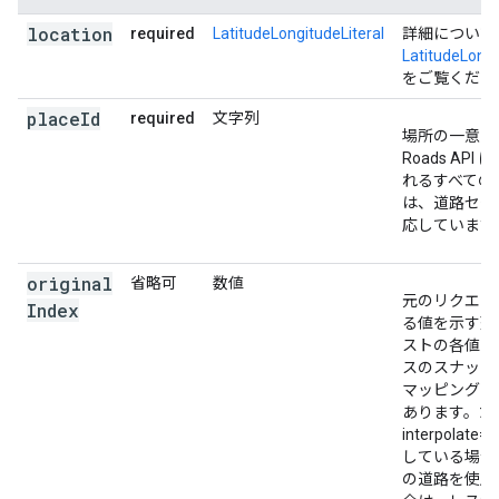
{
location
required
LatitudeLongitudeLiteral
詳細について
"location"
:
LatitudeLongi
{
"latitude"
:
-35.279947299999996
,
"longit
をご覧くださ
"placeId"
:
"ChIJ_RyFQ2hNFmsRoHJAbW7qABM"
,
},
place
Id
required
文字列
{
場所の一意の
"location"
:
Roads API
{
"latitude"
:
-35.279947299999996
,
"longit
れるすべてのプ
"placeId"
:
"ChIJOyypT2hNFmsRZBtscGL0htw"
,
は、道路セグ
},
応しています
{
"location"
:
original
{
省略可
"latitude"
数値
:
-35.280323564795005
,
"longit
元のリクエス
"originalIndex"
:
1
,
Index
る値を示す整
"placeId"
:
"ChIJOyypT2hNFmsRZBtscGL0htw"
,
ストの各値は
},
スのスナップ
{
マッピングさ
"location"
:
あります。た
{
"latitude"
:
-35.2803426
,
"longitude"
:
14
interpolate
"placeId"
:
"ChIJOyypT2hNFmsRZBtscGL0htw"
,
している場合
},
の道路を使用
{