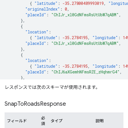
{
"latitude"
:
-35.27800489993019
,
"longitu
"originalIndex"
:
0
,
"placeId"
:
"ChIJr_xl0GdNFmsRsUtUbW7qABM"
,
},
{
"location"
:
{
"latitude"
:
-35.2784195
,
"longitude"
:
14
"placeId"
:
"ChIJr_xl0GdNFmsRsUtUbW7qABM"
,
},
{
"location"
:
{
"latitude"
:
-35.2784195
,
"longitude"
:
14
"placeId"
:
"ChIJ6aXGemhNFmsRZE_zHqhmrG4"
,
},
{
レスポンスでは次のスキーマが使用されます。
"location"
:
{
"latitude"
:
-35.2792731
,
"longitude"
:
14
"placeId"
:
"ChIJ6aXGemhNFmsRZE_zHqhmrG4"
,
Snap
To
Roads
Response
},
{
"location"
:
必
フィールド
タイプ
説明
{
"latitude"
:
-35.2792731
,
"longitude"
:
14
須