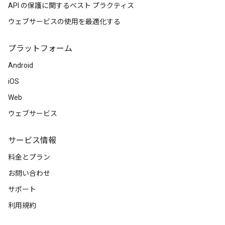
"placeId"
:
"ChIJaUpThGlNFmsRMHWxoH7EOsc"
,
API の保護に関するベスト プラクティス
},
ウェブサービスの使用を最適化する
{
"location"
:
{
"latitude"
:
-35.2828744
,
"long
"placeId"
:
"ChIJaUpThGlNFmsRMHWxoH7EOsc"
,
プラットフォーム
},
{
Android
"location"
:
iOS
{
"latitude"
:
-35.282922299999996
,
"longit
"placeId"
:
"ChIJaUpThGlNFmsRMHWxoH7EOsc"
,
Web
},
ウェブサービス
{
"location"
:
{
"latitude"
:
-35.282931500000004
,
"longit
サービス情報
"placeId"
:
"ChIJaUpThGlNFmsRMHWxoH7EOsc"
,
},
料金とプラン
{
お問い合わせ
"location"
:
{
"latitude"
:
-35.2830263
,
"long
"placeId"
:
"ChIJaUpThGlNFmsRMHWxoH7EOsc"
,
サポート
},
{
利用規約
"location"
:
{
"latitude"
:
-35.2830263
,
"long
"placeId"
:
"ChIJyd3JiWlNFmsR9RUq2ySTTZQ"
,