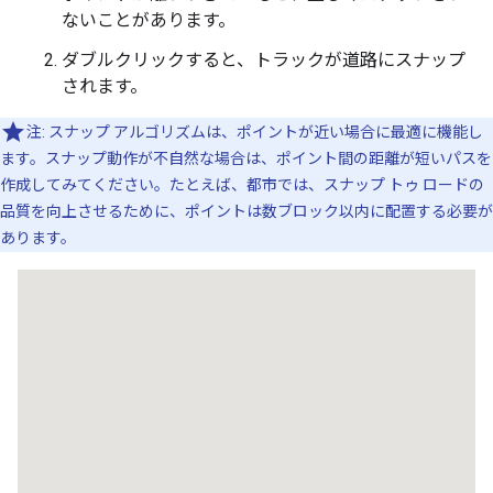
"placeId"
:
"ChIJv5r0smlNFmsR5nunau79Fv4"
,
ないことがあります。
},
{
ダブルクリックすると、トラックが道路にスナップ
"location"
:
されます。
{
"latitude"
:
-35.28101395754623
,
"longitu
"originalIndex"
:
2
,
注: スナップ アルゴリズムは、ポイントが近い場合に最適に機能し
"placeId"
:
"ChIJv5r0smlNFmsR5nunau79Fv4"
,
ます。スナップ動作が不自然な場合は、ポイント間の距離が短いパスを
},
作成してみてください。たとえば、都市では、スナップ トゥ ロードの
{
"location"
:
品質を向上させるために、ポイントは数ブロック以内に配置する必要が
{
"latitude"
:
-35.28103840000001
,
"longitu
あります。
"placeId"
:
"ChIJv5r0smlNFmsR5nunau79Fv4"
,
},
{
"location"
:
{
"latitude"
:
-35.2810936
,
"long
"placeId"
:
"ChIJv5r0smlNFmsR5nunau79Fv4"
,
},
{
"location"
:
{
"latitude"
:
-35.2810979
,
"long
"placeId"
:
"ChIJv5r0smlNFmsR5nunau79Fv4"
,
},
{