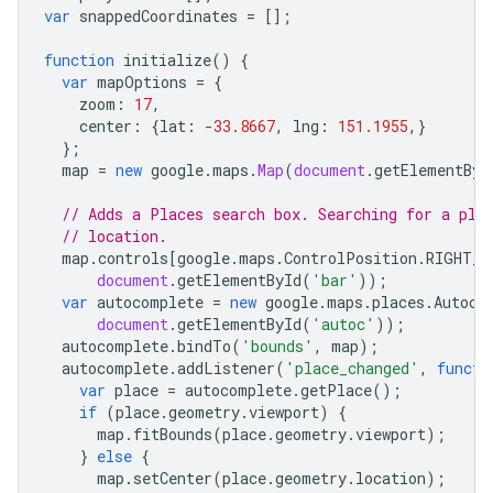
var
snappedCoordinates
=
[];
{
"latitude"
:
-35.2812771
,
"longitude"
:
14
"placeId"
:
"ChIJ601MoWlNFmsR5mvkfPp2ovA"
,
function
initialize
()
{
},
var
mapOptions
=
{
{
zoom
:
17
,
"location"
:
{
"latitude"
:
-35.281332
,
"longi
center
:
{
lat
:
-
33.8667
,
lng
:
151.1955
,}
"placeId"
:
"ChIJ601MoWlNFmsR5mvkfPp2ovA"
,
};
},
map
=
new
google
.
maps
.
Map
(
document
.
getElementByI
{
"location"
:
// Adds a Places search box. Searching for a pla
{
"latitude"
:
-35.2813904
,
"longitude"
:
14
// location.
"placeId"
:
"ChIJ601MoWlNFmsR5mvkfPp2ovA"
,
map
.
controls
[
google
.
maps
.
ControlPosition
.
RIGHT_T
},
document
.
getElementById
(
'bar'
));
{
var
autocomplete
=
new
google
.
maps
.
places
.
Autoco
"location"
:
document
.
getElementById
(
'autoc'
));
{
"latitude"
:
-35.281451700000005
,
"longit
autocomplete
.
bindTo
(
'bounds'
,
map
);
"placeId"
:
"ChIJ601MoWlNFmsR5mvkfPp2ovA"
,
autocomplete
.
addListener
(
'place_changed'
,
functi
},
var
place
=
autocomplete
.
getPlace
();
{
if
(
place
.
geometry
.
viewport
)
{
"location"
:
map
.
fitBounds
(
place
.
geometry
.
viewport
);
{
"latitude"
:
-35.28146506991143
,
"longitu
}
else
{
"originalIndex"
:
3
,
map
.
setCenter
(
place
.
geometry
.
location
);
"placeId"
:
"ChIJ601MoWlNFmsR5mvkfPp2ovA"
,