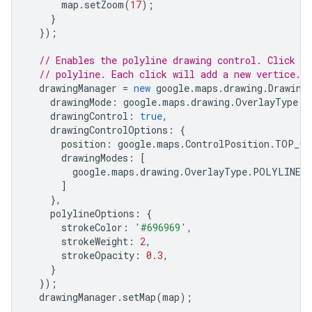
map
.
setZoom
(
17
);
},
}
{
});
"location"
:
{
"latitude"
:
-35.28151580000001
,
"longitu
// Enables the polyline drawing control. Click o
"placeId"
:
"ChIJ601MoWlNFmsR5mvkfPp2ovA"
,
// polyline. Each click will add a new vertice. D
},
drawingManager
=
new
google
.
maps
.
drawing
.
Drawing
{
drawingMode
:
google
.
maps
.
drawing
.
OverlayType
.
P
"location"
:
{
"latitude"
:
-35.28158259999999
drawingControl
:
true
,
"placeId"
:
"ChIJ601MoWlNFmsR5mvkfPp2ovA"
,
drawingControlOptions
:
{
},
position
:
google
.
maps
.
ControlPosition
.
TOP_CE
{
drawingModes
:
[
"location"
:
google
.
maps
.
drawing
.
OverlayType
.
POLYLINE
{
"latitude"
:
-35.281666099999995
,
"longit
]
"placeId"
:
"ChIJ601MoWlNFmsR5mvkfPp2ovA"
,
},
},
polylineOptions
:
{
{
strokeColor
:
'#696969'
,
"location"
:
{
"latitude"
:
-35.2817377
,
"long
strokeWeight
:
2
,
"placeId"
:
"ChIJ601MoWlNFmsR5mvkfPp2ovA"
,
strokeOpacity
:
0.3
,
},
}
{
});
"location"
:
drawingManager
.
setMap
(
map
);
{
"latitude"
:
-35.281810899999996
,
"longit
"placeId"
:
"ChIJ601MoWlNFmsR5mvkfPp2ovA"
,