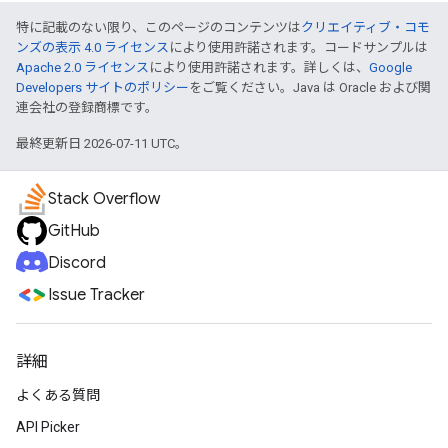
{
"latitude"
:
-35.28257309999999
,
"longitu
特に記載のない限り、このページのコンテンツは
クリエイティブ・コモ
"placeId"
:
"ChIJaUpThGlNFmsRMHWxoH7EOsc"
,
ンズの表示 4.0 ライセンス
により使用許諾されます。コードサンプルは
},
Apache 2.0 ライセンス
により使用許諾されます。詳しくは、
Google
{
Developers サイトのポリシー
をご覧ください。Java は Oracle および関
"location"
:
連会社の登録商標です。
{
"latitude"
:
-35.282665400000006
,
"longit
"placeId"
:
"ChIJaUpThGlNFmsRMHWxoH7EOsc"
,
最終更新日 2026-07-11 UTC。
},
{
"location"
:
Stack Overflow
{
"latitude"
:
-35.28274030000001
,
"longitu
GitHub
"placeId"
:
"ChIJaUpThGlNFmsRMHWxoH7EOsc"
,
},
Discord
{
Issue Tracker
"location"
:
{
"latitude"
:
-35.282809799999995
,
"longit
"placeId"
:
"ChIJaUpThGlNFmsRMHWxoH7EOsc"
,
},
詳細
{
"location"
:
よくある質問
{
"latitude"
:
-35.28282136229385
,
"longitu
API Picker
"originalIndex"
:
5
,