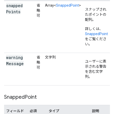
"placeId"
:
"ChIJTcTdZ2hNFmsRXokM4mWCWfk"
,
snapped
省
Array<
SnappedPoint
>
},
スナップされ
略
{
Points
たポイントの
可
"location"
:
{
"latitude"
:
-35.279557
,
"longi
配列。
"placeId"
:
"ChIJTcTdZ2hNFmsRXokM4mWCWfk"
,
},
詳しくは、
{
SnappedPoint
"location"
:
{
"latitude"
:
-35.279557
,
"longi
をご覧くださ
"placeId"
:
"ChIJiUfNQmhNFmsRSsAI-1m6y1g"
,
い。
},
{
"location"
:
warning
省
文字列
ユーザーに表
{
"latitude"
:
-35.279610999999996
,
"longit
略
Message
示される警告
"placeId"
:
"ChIJiUfNQmhNFmsRSsAI-1m6y1g"
,
可
を含む文字
},
列。
{
"location"
:
{
"latitude"
:
-35.2796484
,
"long
"placeId"
:
"ChIJiUfNQmhNFmsRSsAI-1m6y1g"
,
},
Snapped
Point
{
"location"
:
{
"latitude"
:
-35.2796484
,
"long
"placeId"
:
"ChIJ_RyFQ2hNFmsRoHJAbW7qABM"
,
フィールド
必須
タイプ
説明
},