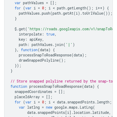
var
pathValues
=
[];
{
for
(
var
i
=
0
;
i
 < 
path
.
getLength
();
i
++
)
{
"location"
:
{
"latitude"
:
-35.2821254
,
"long
pathValues
.
push
(
path
.
getAt
(
i
).
toUrlValue
());
"placeId"
:
"ChIJ601MoWlNFmsR5mvkfPp2ovA"
,
}
},
{
$
.
get
(
'https://roads.googleapis.com/v1/snapToRoa
"location"
:
interpolate
:
true
,
{
"latitude"
:
-35.282199999999996
,
"longit
key
:
apiKey
,
"placeId"
:
"ChIJ601MoWlNFmsR5mvkfPp2ovA"
,
path
:
pathValues
.
join
(
'|'
)
},
},
function
(
data
)
{
{
processSnapToRoadResponse
(
data
);
"location"
:
{
"latitude"
:
-35.2822739
,
"long
drawSnappedPolyline
();
"placeId"
:
"ChIJ601MoWlNFmsR5mvkfPp2ovA"
,
});
},
}
{
"location"
:
{
"latitude"
:
-35.2823468
,
"long
// Store snapped polyline returned by the snap-to-r
"placeId"
:
"ChIJ601MoWlNFmsR5mvkfPp2ovA"
,
function
processSnapToRoadResponse
(
data
)
{
},
snappedCoordinates
=
[];
{
placeIdArray
=
[];
"location"
:
{
"latitude"
:
-35.2824178
,
"long
for
(
var
i
=
0
;
i
 < 
data
.
snappedPoints
.
length
;
i
"placeId"
:
"ChIJ601MoWlNFmsR5mvkfPp2ovA"
,
var
latlng
=
new
google
.
maps
.
LatLng
(
},
data
.
snappedPoints
[
i
].
location
.
latitude
,
{