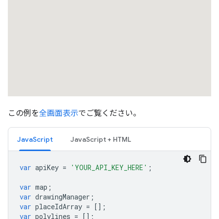
"location"
:
{
"latitude"
:
-35.2810979
,
"long
"placeId"
:
"ChIJpYMSrmlNFmsRXkCoIkZxgBg"
,
},
{
"location"
:
{
"latitude"
:
-35.281152399999996
,
"longit
"placeId"
:
"ChIJpYMSrmlNFmsRXkCoIkZxgBg"
,
},
{
"location"
:
{
"latitude"
:
-35.281152399999996
,
"longit
"placeId"
:
"ChIJ601MoWlNFmsR5mvkfPp2ovA"
,
この例を
全画面表示
でご覧ください。
},
{
"location"
:
{
"latitude"
:
-35.2811784
,
"long
JavaScript
JavaScript + HTML
"placeId"
:
"ChIJ601MoWlNFmsR5mvkfPp2ovA"
,
},
var
apiKey
=
'YOUR_API_KEY_HERE'
;
{
"location"
:
{
"latitude"
:
-35.2812258
,
"long
var
map
;
"placeId"
:
"ChIJ601MoWlNFmsR5mvkfPp2ovA"
,
var
drawingManager
;
},
var
placeIdArray
=
[];
{
var
polylines
=
[];
"location"
: