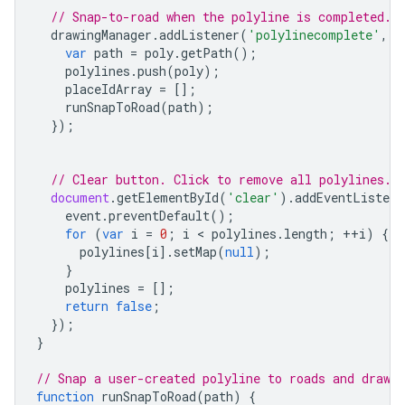
// Snap-to-road when the polyline is completed.
},
drawingManager
.
addListener
(
'polylinecomplete'
,
f
{
var
path
=
poly
.
getPath
();
"location"
:
polylines
.
push
(
poly
);
{
"latitude"
:
-35.281884999999996
,
"longit
placeIdArray
=
[];
"placeId"
:
"ChIJ601MoWlNFmsR5mvkfPp2ovA"
,
runSnapToRoad
(
path
);
},
});
{
"location"
:
{
"latitude"
:
-35.28194399606459
,
"longitu
// Clear button. Click to remove all polylines.
"originalIndex"
:
4
,
document
.
getElementById
(
'clear'
).
addEventListene
"placeId"
:
"ChIJ601MoWlNFmsR5mvkfPp2ovA"
,
event
.
preventDefault
();
},
for
(
var
i
=
0
;
i
 < 
polylines
.
length
;
++
i
)
{
{
polylines
[
i
].
setMap
(
null
);
"location"
:
}
{
"latitude"
:
-35.281959799999996
,
"longit
polylines
=
[];
"placeId"
:
"ChIJ601MoWlNFmsR5mvkfPp2ovA"
,
return
false
;
},
});
{
}
"location"
:
{
"latitude"
:
-35.282035199999996
,
"longit
// Snap a user-created polyline to roads and draw t
"placeId"
:
"ChIJ601MoWlNFmsR5mvkfPp2ovA"
,
function
runSnapToRoad
(
path
)
{
},