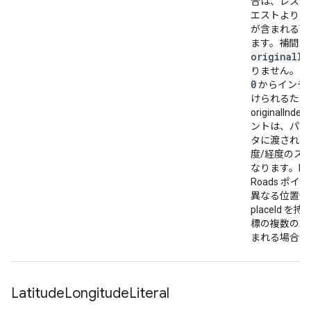
合は、レスポ
"location"
:
エストよりも
{
"latitude"
:
-35.2803426
,
"longitude"
:
14
が含まれる可
"placeId"
:
"ChIJr8xRTGhNFmsRzMb-rxgjspc"
,
ます。補間さ
},
originalIn
{
りません。こ
"location"
:
0
からインデ
{
"latitude"
:
-35.280409899999995
,
"longit
けられるため
"placeId"
:
"ChIJr8xRTGhNFmsRzMb-rxgjspc"
,
originalIndex
},
ントは、パス
{
タに渡された 
"location"
:
{
"latitude"
:
-35.28048179999999
度/経度のス
"placeId"
:
"ChIJr8xRTGhNFmsRzMb-rxgjspc"
,
なります。Nea
},
Roads ポイ
{
異なる位置情
"location"
:
{
"latitude"
:
-35.2805541
,
"long
placeId 
"placeId"
:
"ChIJr8xRTGhNFmsRzMb-rxgjspc"
,
標の複数のポ
},
まれる場合が
{
"location"
:
{
"latitude"
:
-35.280626
,
"longi
"placeId"
:
"ChIJr8xRTGhNFmsRzMb-rxgjspc"
,
},
Latitude
Longitude
Literal
{
"location"
:
{
"latitude"
:
-35.280626
,
"longi