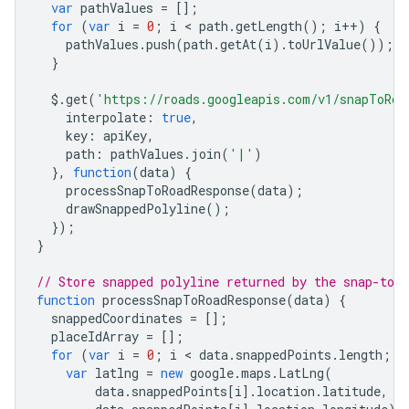
var
pathValues
=
[];
{
for
(
var
i
=
0
;
i
 < 
path
.
getLength
();
i
++
)
{
"location"
:
{
"latitude"
:
-35.2821254
,
"long
pathValues
.
push
(
path
.
getAt
(
i
).
toUrlValue
());
"placeId"
:
"ChIJ601MoWlNFmsR5mvkfPp2ovA"
,
}
},
{
$
.
get
(
'https://roads.googleapis.com/v1/snapToRoa
"location"
:
interpolate
:
true
,
{
"latitude"
:
-35.282199999999996
,
"longit
key
:
apiKey
,
"placeId"
:
"ChIJ601MoWlNFmsR5mvkfPp2ovA"
,
path
:
pathValues
.
join
(
'|'
)
},
},
function
(
data
)
{
{
processSnapToRoadResponse
(
data
);
"location"
:
{
"latitude"
:
-35.2822739
,
"long
drawSnappedPolyline
();
"placeId"
:
"ChIJ601MoWlNFmsR5mvkfPp2ovA"
,
});
},
}
{
"location"
:
{
"latitude"
:
-35.2823468
,
"long
// Store snapped polyline returned by the snap-to-r
"placeId"
:
"ChIJ601MoWlNFmsR5mvkfPp2ovA"
,
function
processSnapToRoadResponse
(
data
)
{
},
snappedCoordinates
=
[];
{
placeIdArray
=
[];
"location"
:
{
"latitude"
:
-35.2824178
,
"long
for
(
var
i
=
0
;
i
 < 
data
.
snappedPoints
.
length
;
i
"placeId"
:
"ChIJ601MoWlNFmsR5mvkfPp2ovA"
,
var
latlng
=
new
google
.
maps
.
LatLng
(
},
data
.
snappedPoints
[
i
].
location
.
latitude
,
{