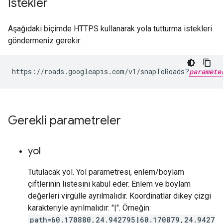
İstekler
Aşağıdaki biçimde HTTPS kullanarak yola tutturma istekleri
göndermeniz gerekir:
https://roads.googleapis.com/v1/snapToRoads?
paramete
Gerekli parametreler
yol
Tutulacak yol. Yol parametresi, enlem/boylam
çiftlerinin listesini kabul eder. Enlem ve boylam
değerleri virgülle ayrılmalıdır. Koordinatlar dikey çizgi
karakteriyle ayrılmalıdır: "|". Örneğin:
path=60.170880,24.942795|60.170879,24.9427