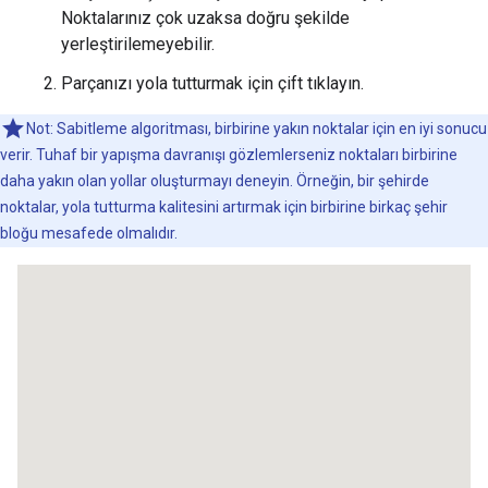
"placeId"
:
"ChIJv5r0smlNFmsR5nunau79Fv4"
,
Noktalarınız çok uzaksa doğru şekilde
},
yerleştirilemeyebilir.
{
"location"
:
Parçanızı yola tutturmak için çift tıklayın.
{
"latitude"
:
-35.28101395754623
,
"longitu
"originalIndex"
:
2
,
Not: Sabitleme algoritması, birbirine yakın noktalar için en iyi sonucu
"placeId"
:
"ChIJv5r0smlNFmsR5nunau79Fv4"
,
verir. Tuhaf bir yapışma davranışı gözlemlerseniz noktaları birbirine
},
daha yakın olan yollar oluşturmayı deneyin. Örneğin, bir şehirde
{
noktalar, yola tutturma kalitesini artırmak için birbirine birkaç şehir
"location"
:
{
"latitude"
:
-35.28103840000001
,
"longitu
bloğu mesafede olmalıdır.
"placeId"
:
"ChIJv5r0smlNFmsR5nunau79Fv4"
,
},
{
"location"
:
{
"latitude"
:
-35.2810936
,
"long
"placeId"
:
"ChIJv5r0smlNFmsR5nunau79Fv4"
,
},
{
"location"
:
{
"latitude"
:
-35.2810979
,
"long
"placeId"
:
"ChIJv5r0smlNFmsR5nunau79Fv4"
,
},
{