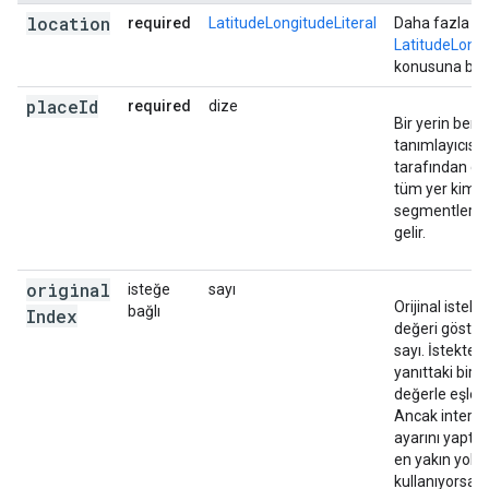
{
location
required
LatitudeLongitudeLiteral
Daha fazla bilg
"location"
:
LatitudeLongi
{
"latitude"
:
-35.279947299999996
,
"longit
konusuna bak
"placeId"
:
"ChIJ_RyFQ2hNFmsRoHJAbW7qABM"
,
},
place
Id
required
dize
Bir yerin benz
{
tanımlayıcısı.
"location"
:
tarafından d
{
"latitude"
:
-35.279947299999996
,
"longit
tüm yer kimlik
"placeId"
:
"ChIJOyypT2hNFmsRZBtscGL0htw"
,
segmentlerine
},
gelir.
{
"location"
:
{
"latitude"
:
-35.280323564795005
,
"longit
original
isteğe
sayı
"originalIndex"
:
1
,
Orijinal istektek
bağlı
Index
"placeId"
:
"ChIJOyypT2hNFmsRZBtscGL0htw"
,
değeri göster
},
sayı. İstektek
{
yanıttaki bir 
"location"
:
değerle eşlenm
{
"latitude"
:
-35.2803426
,
"longitude"
:
14
Ancak interpo
"placeId"
:
"ChIJOyypT2hNFmsRZBtscGL0htw"
,
ayarını yaptı
},
en yakın yollar
{
kullanıyorsanı