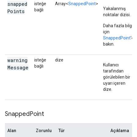
"placeId"
:
"ChIJTcTdZ2hNFmsRXokM4mWCWfk"
,
snapped
isteğe
Array<
SnappedPoint
>
},
Yakalanmış
bağlı
Points
{
noktalar dizisi.
"location"
:
{
"latitude"
:
-35.279557
,
"longi
"placeId"
:
"ChIJTcTdZ2hNFmsRXokM4mWCWfk"
,
Daha fazla bilgi
},
için
{
SnappedPoint
'e
"location"
:
{
"latitude"
:
-35.279557
,
"longi
bakın.
"placeId"
:
"ChIJiUfNQmhNFmsRSsAI-1m6y1g"
,
},
warning
isteğe
dize
{
Kullanıcı
bağlı
Message
"location"
:
tarafından
{
"latitude"
:
-35.279610999999996
,
"longit
görülebilen bir
"placeId"
:
"ChIJiUfNQmhNFmsRSsAI-1m6y1g"
,
uyarı içeren
},
dize.
{
"location"
:
{
"latitude"
:
-35.2796484
,
"long
"placeId"
:
"ChIJiUfNQmhNFmsRSsAI-1m6y1g"
,
},
Snapped
Point
{
"location"
:
{
"latitude"
:
-35.2796484
,
"long
"placeId"
:
"ChIJ_RyFQ2hNFmsRoHJAbW7qABM"
,
Alan
Zorunlu
Tür
Açıklama
},