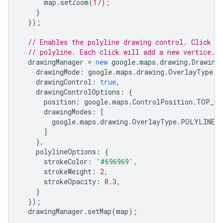
map
.
setZoom
(
17
);
},
}
{
});
"location"
:
{
"latitude"
:
-35.28151580000001
,
"longitu
// Enables the polyline drawing control. Click o
"placeId"
:
"ChIJ601MoWlNFmsR5mvkfPp2ovA"
,
// polyline. Each click will add a new vertice. D
},
drawingManager
=
new
google
.
maps
.
drawing
.
Drawing
{
drawingMode
:
google
.
maps
.
drawing
.
OverlayType
.
P
"location"
:
{
"latitude"
:
-35.28158259999999
drawingControl
:
true
,
"placeId"
:
"ChIJ601MoWlNFmsR5mvkfPp2ovA"
,
drawingControlOptions
:
{
},
position
:
google
.
maps
.
ControlPosition
.
TOP_CE
{
drawingModes
:
[
"location"
:
google
.
maps
.
drawing
.
OverlayType
.
POLYLINE
{
"latitude"
:
-35.281666099999995
,
"longit
]
"placeId"
:
"ChIJ601MoWlNFmsR5mvkfPp2ovA"
,
},
},
polylineOptions
:
{
{
strokeColor
:
'#696969'
,
"location"
:
{
"latitude"
:
-35.2817377
,
"long
strokeWeight
:
2
,
"placeId"
:
"ChIJ601MoWlNFmsR5mvkfPp2ovA"
,
strokeOpacity
:
0.3
,
},
}
{
});
"location"
:
drawingManager
.
setMap
(
map
);
{
"latitude"
:
-35.281810899999996
,
"longit
"placeId"
:
"ChIJ601MoWlNFmsR5mvkfPp2ovA"
,