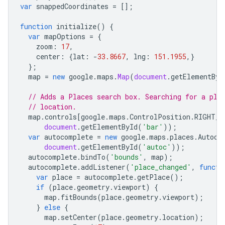
var
snappedCoordinates
=
[];
{
"latitude"
:
-35.2812771
,
"longitude"
:
14
"placeId"
:
"ChIJ601MoWlNFmsR5mvkfPp2ovA"
,
function
initialize
()
{
},
var
mapOptions
=
{
{
zoom
:
17
,
"location"
:
{
"latitude"
:
-35.281332
,
"longi
center
:
{
lat
:
-
33.8667
,
lng
:
151.1955
,}
"placeId"
:
"ChIJ601MoWlNFmsR5mvkfPp2ovA"
,
};
},
map
=
new
google
.
maps
.
Map
(
document
.
getElementByI
{
"location"
:
// Adds a Places search box. Searching for a pla
{
"latitude"
:
-35.2813904
,
"longitude"
:
14
// location.
"placeId"
:
"ChIJ601MoWlNFmsR5mvkfPp2ovA"
,
map
.
controls
[
google
.
maps
.
ControlPosition
.
RIGHT_T
},
document
.
getElementById
(
'bar'
));
{
var
autocomplete
=
new
google
.
maps
.
places
.
Autoco
"location"
:
document
.
getElementById
(
'autoc'
));
{
"latitude"
:
-35.281451700000005
,
"longit
autocomplete
.
bindTo
(
'bounds'
,
map
);
"placeId"
:
"ChIJ601MoWlNFmsR5mvkfPp2ovA"
,
autocomplete
.
addListener
(
'place_changed'
,
functi
},
var
place
=
autocomplete
.
getPlace
();
{
if
(
place
.
geometry
.
viewport
)
{
"location"
:
map
.
fitBounds
(
place
.
geometry
.
viewport
);
{
"latitude"
:
-35.28146506991143
,
"longitu
}
else
{
"originalIndex"
:
3
,
map
.
setCenter
(
place
.
geometry
.
location
);
"placeId"
:
"ChIJ601MoWlNFmsR5mvkfPp2ovA"
,