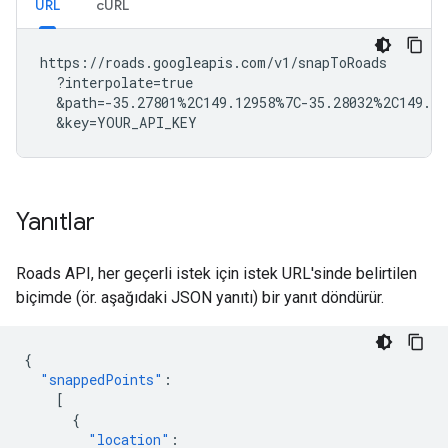
URL
cURL
https://roads.googleapis.com/v1/snapToRoads

  ?interpolate=true

  &path=-35.27801%2C149.12958%7C-35.28032%2C149.12
  &key=YOUR_API_KEY
Yanıtlar
Roads API
, her geçerli istek için istek URL'sinde belirtilen
biçimde (ör. aşağıdaki JSON yanıtı) bir yanıt döndürür.
{
"snappedPoints"
:
[
{
"location"
: