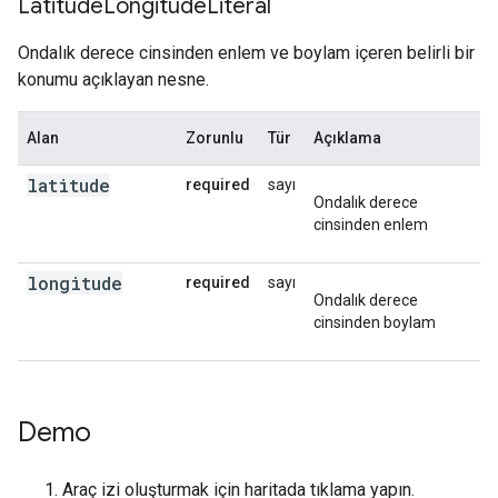
Latitude
Longitude
Literal
"placeId"
:
"ChIJv5r0smlNFmsR5nunau79Fv4"
,
},
Ondalık derece cinsinden enlem ve boylam içeren belirli bir
{
konumu açıklayan nesne.
"location"
:
{
"latitude"
:
-35.280695099999996
,
"longit
"placeId"
:
"ChIJv5r0smlNFmsR5nunau79Fv4"
,
Alan
Zorunlu
Tür
Açıklama
},
{
latitude
required
sayı
"location"
:
{
"latitude"
:
-35.2807629
,
"long
Ondalık derece
"placeId"
:
"ChIJv5r0smlNFmsR5nunau79Fv4"
,
cinsinden enlem
},
{
longitude
required
sayı
"location"
:
{
"latitude"
:
-35.2808294
,
"long
Ondalık derece
"placeId"
:
"ChIJv5r0smlNFmsR5nunau79Fv4"
,
cinsinden boylam
},
{
"location"
:
{
"latitude"
:
-35.2809064
,
"long
"placeId"
:
"ChIJv5r0smlNFmsR5nunau79Fv4"
,
},
Demo
{
"location"
:
{
"latitude"
:
-35.280968200000004
,
"longit
Araç izi oluşturmak için haritada tıklama yapın.