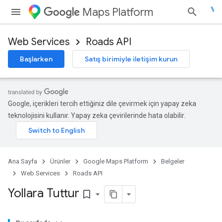
Maps Platform
Web Services
Roads API
Başlarken
Satış birimiyle iletişim kurun
Google, içerikleri tercih ettiğiniz dile çevirmek için yapay zeka
teknolojisini kullanır. Yapay zeka çevirilerinde hata olabilir.
Ana Sayfa
Ürünler
Google Maps Platform
Belgeler
Web Services
Roads API
Yollara Tuttur
bookmark_border