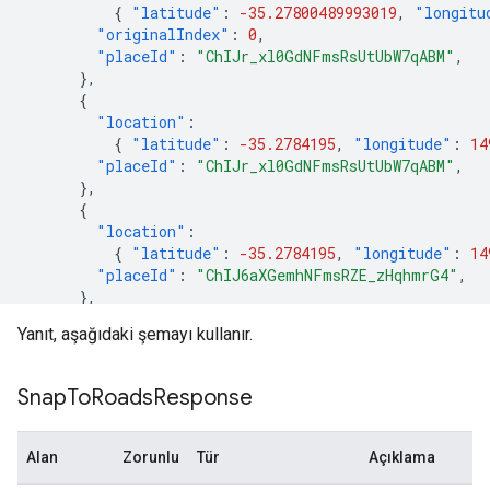
{
"latitude"
:
-35.27800489993019
,
"longitu
"originalIndex"
:
0
,
"placeId"
:
"ChIJr_xl0GdNFmsRsUtUbW7qABM"
,
},
{
"location"
:
{
"latitude"
:
-35.2784195
,
"longitude"
:
14
"placeId"
:
"ChIJr_xl0GdNFmsRsUtUbW7qABM"
,
},
{
"location"
:
{
"latitude"
:
-35.2784195
,
"longitude"
:
14
"placeId"
:
"ChIJ6aXGemhNFmsRZE_zHqhmrG4"
,
},
{
Yanıt, aşağıdaki şemayı kullanır.
"location"
:
{
"latitude"
:
-35.2792731
,
"longitude"
:
14
"placeId"
:
"ChIJ6aXGemhNFmsRZE_zHqhmrG4"
,
Snap
To
Roads
Response
},
{
"location"
:
Alan
Zorunlu
Tür
Açıklama
{
"latitude"
:
-35.2792731
,
"longitude"
:
14