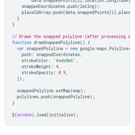
data
.
snappedPoints
[
i
].
location
.
longitude
);
"location"
:
{
"latitude"
:
-35.2824379
,
"long
snappedCoordinates
.
push
(
latlng
);
"placeId"
:
"ChIJ601MoWlNFmsR5mvkfPp2ovA"
,
placeIdArray
.
push
(
data
.
snappedPoints
[
i
].
placeI
},
}
{
}
"location"
:
{
"latitude"
:
-35.2824379
,
"long
"placeId"
:
"ChIJe9LPnWlNFmsR7mJw8mYHwG0"
,
// Draws the snapped polyline (after processing sn
},
function
drawSnappedPolyline
()
{
{
var
snappedPolyline
=
new
google
.
maps
.
Polyline
({
"location"
:
path
:
snappedCoordinates
,
{
"latitude"
:
-35.282472999999996
,
"longit
strokeColor
:
'#add8e6'
,
"placeId"
:
"ChIJe9LPnWlNFmsR7mJw8mYHwG0"
,
strokeWeight
:
4
,
},
strokeOpacity
:
0.9
,
{
});
"location"
:
{
"latitude"
:
-35.2825375
,
"long
"placeId"
:
"ChIJe9LPnWlNFmsR7mJw8mYHwG0"
,
snappedPolyline
.
setMap
(
map
);
},
polylines
.
push
(
snappedPolyline
);
{
}
"location"
:
{
"latitude"
:
-35.28257309999999
,
"longitu
$
(
window
).
load
(
initialize
);
"placeId"
:
"ChIJe9LPnWlNFmsR7mJw8mYHwG0"
,
},
{
"location"
: