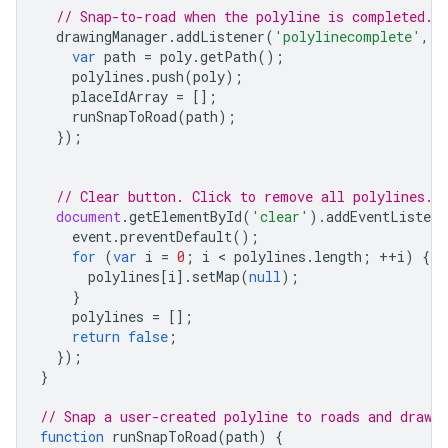
// Snap-to-road when the polyline is completed.
},
drawingManager
.
addListener
(
'polylinecomplete'
,
f
{
var
path
=
poly
.
getPath
();
"location"
:
polylines
.
push
(
poly
);
{
"latitude"
:
-35.281884999999996
,
"longit
placeIdArray
=
[];
"placeId"
:
"ChIJ601MoWlNFmsR5mvkfPp2ovA"
,
runSnapToRoad
(
path
);
},
});
{
"location"
:
{
"latitude"
:
-35.28194399606459
,
"longitu
// Clear button. Click to remove all polylines.
"originalIndex"
:
4
,
document
.
getElementById
(
'clear'
).
addEventListene
"placeId"
:
"ChIJ601MoWlNFmsR5mvkfPp2ovA"
,
event
.
preventDefault
();
},
for
(
var
i
=
0
;
i
 < 
polylines
.
length
;
++
i
)
{
{
polylines
[
i
].
setMap
(
null
);
"location"
:
}
{
"latitude"
:
-35.281959799999996
,
"longit
polylines
=
[];
"placeId"
:
"ChIJ601MoWlNFmsR5mvkfPp2ovA"
,
return
false
;
},
});
{
}
"location"
:
{
"latitude"
:
-35.282035199999996
,
"longit
// Snap a user-created polyline to roads and draw t
"placeId"
:
"ChIJ601MoWlNFmsR5mvkfPp2ovA"
,
function
runSnapToRoad
(
path
)
{
},