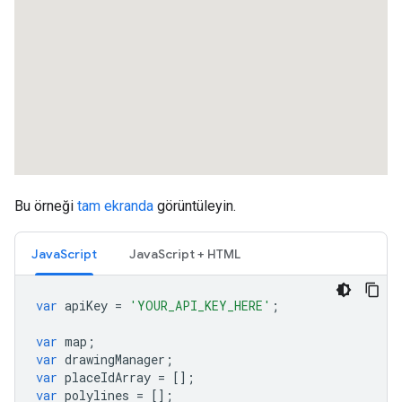
"location"
:
{
"latitude"
:
-35.2810979
,
"long
"placeId"
:
"ChIJpYMSrmlNFmsRXkCoIkZxgBg"
,
},
{
"location"
:
{
"latitude"
:
-35.281152399999996
,
"longit
"placeId"
:
"ChIJpYMSrmlNFmsRXkCoIkZxgBg"
,
},
{
"location"
:
{
"latitude"
:
-35.281152399999996
,
"longit
"placeId"
:
"ChIJ601MoWlNFmsR5mvkfPp2ovA"
,
Bu örneği
tam ekranda
görüntüleyin.
},
{
JavaScript
"location"
JavaScript + HTML
:
{
"latitude"
:
-35.2811784
,
"long
"placeId"
:
"ChIJ601MoWlNFmsR5mvkfPp2ovA"
,
},
var
apiKey
=
'YOUR_API_KEY_HERE'
;
{
"location"
:
{
"latitude"
:
-35.2812258
,
"long
var
map
;
"placeId"
:
"ChIJ601MoWlNFmsR5mvkfPp2ovA"
,
var
drawingManager
;
},
var
placeIdArray
=
[];
{
var
polylines
=
[];
"location"
: