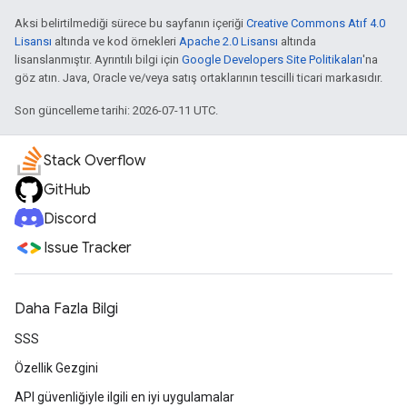
{
"latitude"
:
-35.28257309999999
,
"longitu
Aksi belirtilmediği sürece bu sayfanın içeriği
Creative Commons Atıf 4.0
"placeId"
:
"ChIJaUpThGlNFmsRMHWxoH7EOsc"
,
Lisansı
altında ve kod örnekleri
Apache 2.0 Lisansı
altında
},
lisanslanmıştır. Ayrıntılı bilgi için
Google Developers Site Politikaları
'na
{
göz atın. Java, Oracle ve/veya satış ortaklarının tescilli ticari markasıdır.
"location"
:
{
"latitude"
:
-35.282665400000006
,
"longit
Son güncelleme tarihi: 2026-07-11 UTC.
"placeId"
:
"ChIJaUpThGlNFmsRMHWxoH7EOsc"
,
},
{
Stack Overflow
"location"
:
GitHub
{
"latitude"
:
-35.28274030000001
,
"longitu
"placeId"
:
"ChIJaUpThGlNFmsRMHWxoH7EOsc"
,
Discord
},
Issue Tracker
{
"location"
:
{
"latitude"
:
-35.282809799999995
,
"longit
"placeId"
:
"ChIJaUpThGlNFmsRMHWxoH7EOsc"
,
Daha Fazla Bilgi
},
SSS
{
"location"
:
Özellik Gezgini
{
"latitude"
:
-35.28282136229385
,
"longitu
"originalIndex"
:
5
,
API güvenliğiyle ilgili en iyi uygulamalar