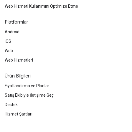
"placeId"
:
"ChIJaUpThGlNFmsRMHWxoH7EOsc"
,
Web Hizmeti Kullanımını Optimize Etme
},
{
"location"
:
{
"latitude"
:
-35.2828744
,
"long
Platformlar
"placeId"
:
"ChIJaUpThGlNFmsRMHWxoH7EOsc"
,
},
Android
{
iOS
"location"
:
{
"latitude"
:
-35.282922299999996
,
"longit
Web
"placeId"
:
"ChIJaUpThGlNFmsRMHWxoH7EOsc"
,
Web Hizmetleri
},
{
"location"
:
Ürün Bilgileri
{
"latitude"
:
-35.282931500000004
,
"longit
"placeId"
:
"ChIJaUpThGlNFmsRMHWxoH7EOsc"
,
Fiyatlandırma ve Planlar
},
Satış Ekibiyle İletişime Geç
{
"location"
:
{
"latitude"
:
-35.2830263
,
"long
Destek
"placeId"
:
"ChIJaUpThGlNFmsRMHWxoH7EOsc"
,
},
Hizmet Şartları
{
"location"
:
{
"latitude"
:
-35.2830263
,
"long
"placeId"
:
"ChIJyd3JiWlNFmsR9RUq2ySTTZQ"
,