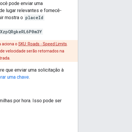
 Você pode enviar uma
de lugar relevantes e fornecê-
uir mostra o
placeId
RXzpQRgkeRL6P0m3Y
a aciona o
SKU: Roads - Speed Limits
.
e de velocidade serão retornados na
trada.
pre que enviar uma solicitação à
rar uma chave
.
milhas por hora. Isso pode ser