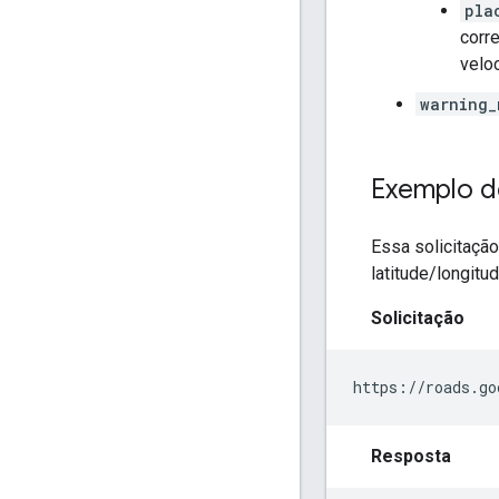
pla
corr
velo
warning_
Exemplo d
Essa solicitação
latitude/longit
Solicitação
https://roads.go
Resposta