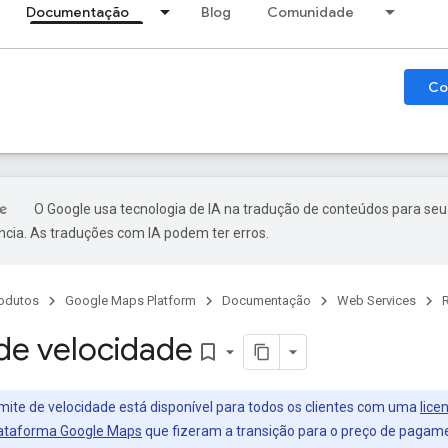
Documentação
Blog
Comunidade
Co
O Google usa tecnologia de IA na tradução de conteúdos para seu
ncia. As traduções com IA podem ter erros.
odutos
Google Maps Platform
Documentação
Web Services
 de velocidade
bookmark_border
imite de velocidade está disponível para todos os clientes com uma
lice
ataforma Google Maps
que fizeram a transição para o preço de pagament