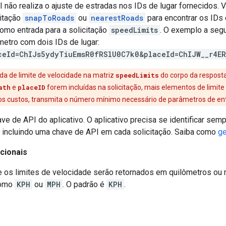
I não realiza o ajuste de estradas nos IDs de lugar fornecidos.
citação
snapToRoads
ou
nearestRoads
para encontrar os IDs 
como entrada para a solicitação
speedLimits
. O exemplo a seg
metro com dois IDs de lugar:
ceId=ChIJs5ydyTiuEmsR0fRSlU0C7k0&placeId=ChIJW__r4E
a de limite de velocidade na matriz
speedLimits
do corpo da respost
ath
e
placeID
forem incluídas na solicitação, mais elementos de limit
 os custos, transmita o número mínimo necessário de parâmetros de en
have de API do aplicativo. O aplicativo precisa se identificar sem
incluindo uma chave de API em cada solicitação. Saiba como
ge
cionais
e os limites de velocidade serão retornados em quilômetros ou 
como
KPH
ou
MPH
. O padrão é
KPH
.