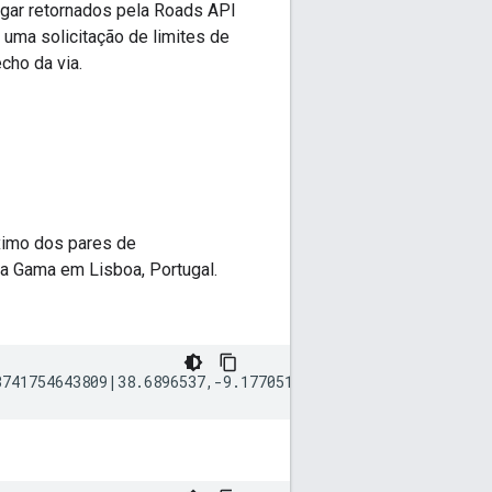
ugar retornados pela
Roads API
uma solicitação de limites de
cho da via.
óximo dos pares de
a Gama em Lisboa, Portugal.
3741754643809|38.6896537,-9.1770515|41.1399289,-8.609407