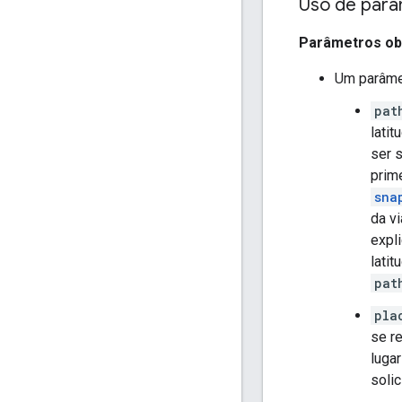
Uso de par
Parâmetros ob
Um parâm
pat
lati
ser 
prim
sna
da v
expl
latit
pat
pla
se re
lugar
solic