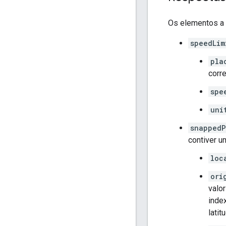
Os elementos a
speedLim
pla
corr
spe
uni
snappedP
contiver 
loc
ori
valo
inde
lati