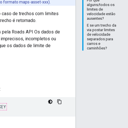
Por que
no formato maps-asset-xxx).
alguns/todos os
limites de
o caso de trechos com limites
velocidade estão
ausentes?
recho é retornado.
E se um trecho da
via postar limites
s pela
Roads API
Os dados de
de velocidade
 imprecisos, incompletos ou
separados para
carros e
que os dados de limite de
caminhões?
:
KEY