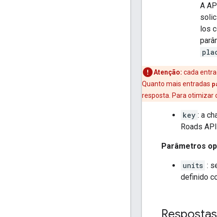
A AP
soli
los 
parâ
pla
Atenção:
cada entrad
Quanto mais entradas
p
resposta. Para otimizar
key
: a c
Roads API
Parâmetros op
units
: s
definido 
Respostas