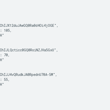
ChIJX12duJAwGQ0Ra0d4Oi4jOGE",

: 105,

H"

ChIJLQcticc0GQ0RoiNZJVa5GxU",

: 70,

H"

ChIJJ4vQRudkJA0RpednU70A-5M",

: 55,

H"
