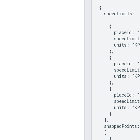
{

  speedLimits:

  [

    {

      placeId: "
      speedLimit
      units: "KP
    },

    {

      placeId: "
      speedLimit
      units: "KP
    },

    {

      placeId: "
      speedLimit
      units: "KP
    }

  ],

  snappedPoints:

  [

    {
