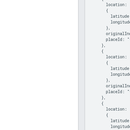
      location:

      {

        latitude
        longitud
      },

      originalIn
      placeId: "
    },

    {

      location:

      {

        latitude
        longitud
      },

      originalIn
      placeId: "
    },

    {

      location:

      {

        latitude
        longitud