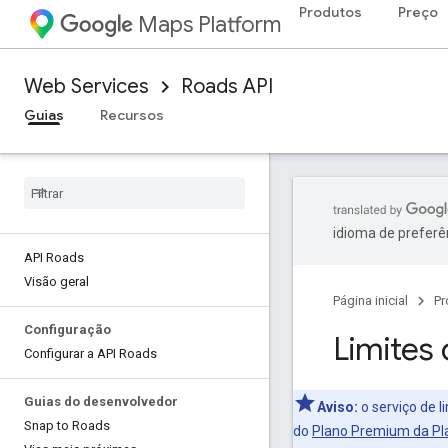
Produtos
Preço
Maps Platform
Web Services
Roads API
Guias
Recursos
idioma de preferê
API Roads
Visão geral
Página inicial
Pr
Configuração
Limites
Configurar a API Roads
Guias do desenvolvedor
Aviso:
o serviço de l
Snap to Roads
do
Plano Premium da Pl