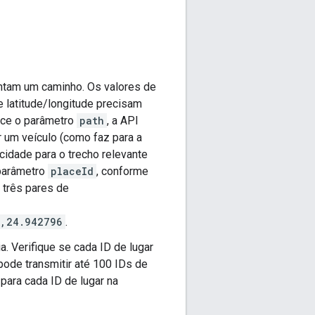
entam um caminho. Os valores de
e latitude/longitude precisam
nece o parâmetro
path
, a API
r um veículo (como faz para a
ocidade para o trecho relevante
 parâmetro
placeId
, conforme
três pares de
7,24.942796
.
a. Verifique se cada ID de lugar
 pode transmitir até 100 IDs de
 para cada ID de lugar na