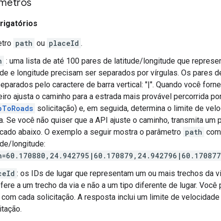
âmetros
rigatórios
etro
path
ou
placeId
.
h
: uma lista de até 100 pares de latitude/longitude que repres
tude e longitude precisam ser separados por vírgulas. Os pares d
separados pelo caractere de barra vertical: "|". Quando você for
eiro ajusta o caminho para a estrada mais provável percorrida po
pToRoads
solicitação) e, em seguida, determina o limite de vel
ia. Se você não quiser que a API ajuste o caminho, transmita um
icado abaixo. O exemplo a seguir mostra o parâmetro
path
com 
ude/longitude:
h=60.170880,24.942795|60.170879,24.942796|60.17087
ceId
: os IDs de lugar que representam um ou mais trechos da vi
fere a um trecho da via e não a um tipo diferente de lugar. Você
 com cada solicitação. A resposta inclui um limite de velocidade
itação.