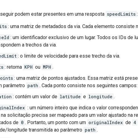
 seguir podem estar presentes em uma resposta
speedLimits
:
its
: uma matriz de metadados da via. Cada elemento consiste
ceId
: um identificador exclusivo de um lugar. Todos os IDs de l
espondem a trechos da via.
edLimit
: o limite de velocidade para esse trecho da via.
ts
: retorna
KPH
ou
MPH
.
oints
: uma matriz de pontos ajustados. Essa matriz está prese
um parâmetro
path
. Cada ponto consiste nos seguintes campos:
ation
: contém um valor de
latitude
e
longitude
.
ginalIndex
: um número inteiro que indica o valor correspondent
r na solicitação precisa ser mapeado para um valor ajustado na 
xados de
0
. Portanto, um ponto com um
originalIndex
de
4
tude/longitude transmitida ao parâmetro
path
.