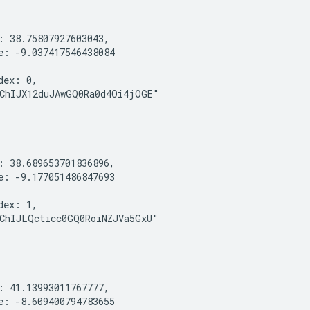
: 38.75807927603043,

e: -9.037417546438084

dex: 0,

ChIJX12duJAwGQ0Ra0d4Oi4jOGE"

: 38.689653701836896,

e: -9.177051486847693

dex: 1,

ChIJLQcticc0GQ0RoiNZJVa5GxU"

: 41.13993011767777,

e: -8.609400794783655
