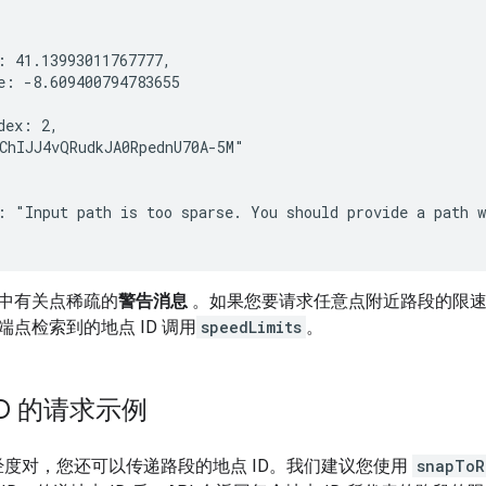
: 41.13993011767777,

e: -8.609400794783655

dex: 2,

ChIJJ4vQRudkJA0RpednU70A-5M"

: "Input path is too sparse. You should provide a path w
中有关点稀疏的
警告消息
。如果您要请求任意点附近路段的限速
端点检索到的地点 ID 调用
speedLimits
。
ID 的请求示例
经度对，您还可以传递路段的地点 ID。我们建议您使用
snapToR