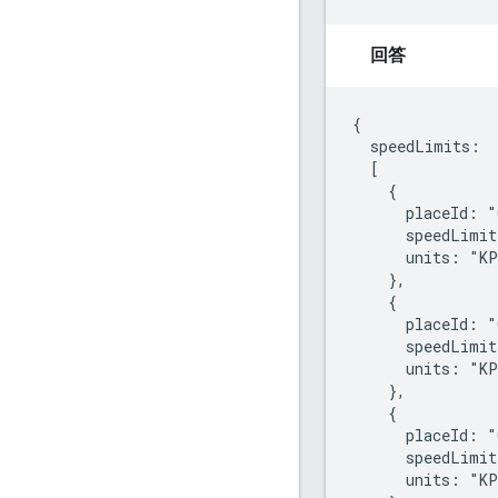
回答
{

  speedLimits:

  [

    {

      placeId: "
      speedLimit
      units: "KP
    },

    {

      placeId: "
      speedLimit
      units: "KP
    },

    {

      placeId: "
      speedLimit
      units: "KP