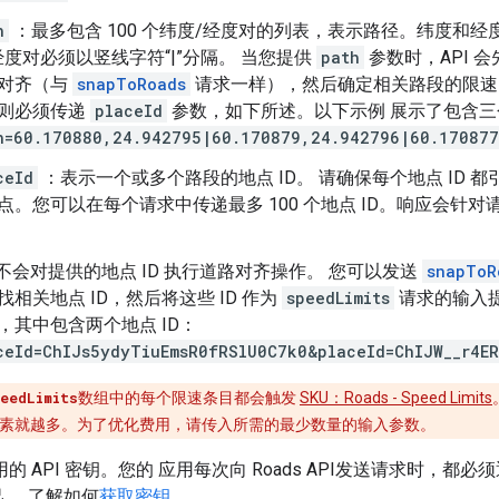
h
：最多包含 100 个纬度/经度对的列表，表示路径。纬度和经
经度对必须以竖线字符“|”分隔。 当您提供
path
参数时，API 
对齐（与
snapToRoads
请求一样），然后确定相关路段的限速。
则必须传递
placeId
参数，如下所述。以下示例 展示了包含三
h=60.170880,24.942795|60.170879,24.942796|60.17087
ceId
：表示一个或多个路段的地点 ID。 请确保每个地点 ID 
点。您可以在每个请求中传递最多 100 个地点 ID。响应会针对请
I 不会对提供的地点 ID 执行道路对齐操作。 您可以发送
snapToR
找相关地点 ID，然后将这些 ID 作为
speedLimits
请求的输入
，其中包含两个地点 ID：
ceId=ChIJs5ydyTiuEmsR0fRSlU0C7k0&placeId=ChIJW__r4E
eedLimits
数组中的每个限速条目都会触发
SKU：Roads - Speed Limits
素就越多。为了优化费用，请传入所需的最少数量的输入参数。
的 API 密钥。您的 应用每次向
Roads API
发送请求时，都必须通
。 了解如何
获取密钥
。