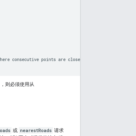
here consecutive points are closer to each other. Refer 
，则必须使用从
oads
或
nearestRoads
请求