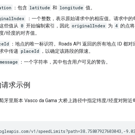
ation
：包含
latitude
和
longitude
值。
ginalIndex
：一个整数，表示原始请求中的相应值。请求中的
这些值从
0
开始编制索引，因此
originalIndex
为
4
的点将
度/经度的对齐值。
ceId
：地点的唯一标识符。Roads API 返回的所有地点 ID 都
求中传递
placeId
，以确定该路段的限速。
message
：一个字符串，其中包含用户可见的警告。
的请求示例
牙里斯本 Vasco da Gama 大桥上路径中指定纬度/经度对附
ogleapis.com/v1/speedLimits?path=38.75807927603043,-9.0