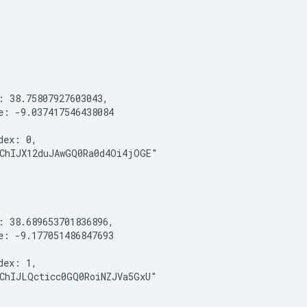
: 38.75807927603043,

e: -9.037417546438084

dex: 0,

ChIJX12duJAwGQ0Ra0d4Oi4jOGE"

: 38.689653701836896,

e: -9.177051486847693

dex: 1,

ChIJLQcticc0GQ0RoiNZJVa5GxU"
