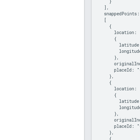
    }

  ],

  snappedPoints:

  [

    {

      location:

      {

        latitude
        longitud
      },

      originalIn
      placeId: "
    },

    {

      location:

      {

        latitude
        longitud
      },

      originalIn
      placeId: "
    },

    {
