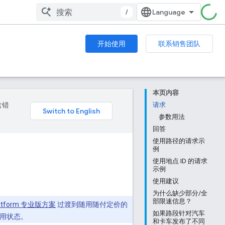
/
开始使用
联系销售团队
本页内容
含错
请求
参数用法
回答
使用路径的请求示
例
使用地点 ID 的请求
示例
使用建议
为什么缺少部分/全
部限速信息？
Platform 专业版方案
过渡到随用随付定价的
如果路段针对汽车
启用状态。
和卡车发布了不同