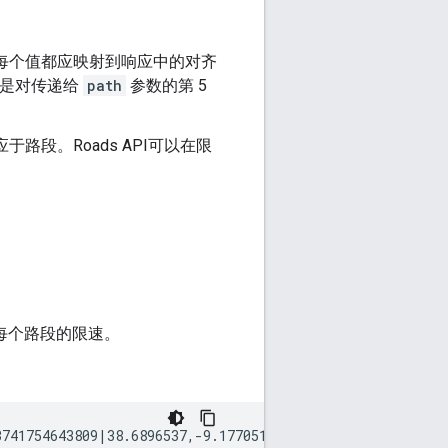
每个值都应映射到响应中的对齐
是对传递给
path
参数的第 5
对应于路段。
Roads API
可以在限
近每个路段的限速。
3741754643809|38.6896537,-9.1770515|41.1399289,-8.609407