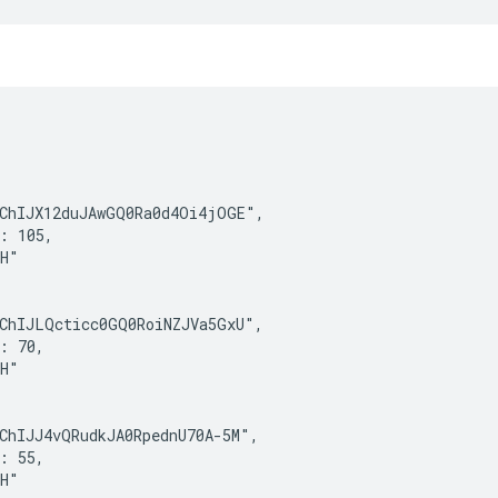
ChIJX12duJAwGQ0Ra0d4Oi4jOGE",

: 105,

H"

ChIJLQcticc0GQ0RoiNZJVa5GxU",

: 70,

H"

ChIJJ4vQRudkJA0RpednU70A-5M",

: 55,

H"
