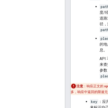
pat
度/
道路
径，
pat
pla
的地
息。
AP
来查
参数
pla
注意
：响应正文的
sp
多，响应中返回的限速元
key
：应用
来标识自己