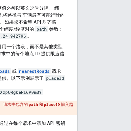
度值必须以英文逗号分隔。 纬
会先将路径与 车辆最有可能行驶的
如果您不希望 API 对齐路
个纬度/经度对的
path
参数：
7,24.942796
。
都引用一个路段，而不是其他类型
求中的每个地点 ID 提供限速信
oads
或
nearestRoads
请求
提供。以下示例展示了
placeId
RXzpQRgkeRL6P0m3Y
。 请求中包含的
path
和
placeID
输入越
过在每个请求中添加 API 密钥