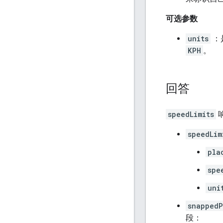
可选参数
units
：
KPH
。
回答
speedLimits
speedLim
pla
spe
uni
snappedP
段：