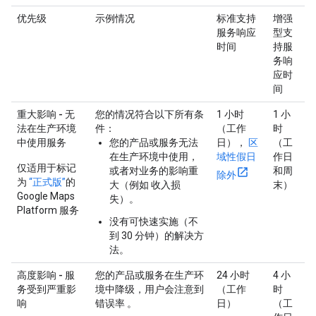
优先级
示例情况
标准支持
增强
服务响应
型支
时间
持服
务响
应时
间
重大影响 - 无
您的情况符合以下所有条
1 小时
1 小
法在生产环境
件：
（工作
时
中使用服务
您的产品或服务无法
日），
区
（工
在生产环境中使用，
域性假日
作日
仅适用于标记
或者对业务的影响重
和周
除外
为
“正式版”
的
大（例如 收入损
末）
Google Maps
失）。
Platform 服务
没有可快速实施（不
到 30 分钟）的解决方
法。
高度影响 - 服
您的产品或服务在生产环
24 小时
4 小
务受到严重影
境中降级，用户会注意到
（工作
时
响
错误率 。
日）
（工