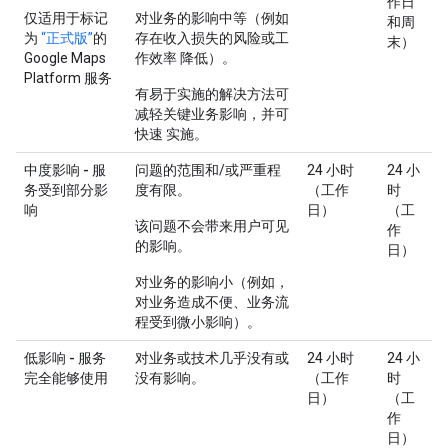
作日
仅适用于标记
对业务的影响中等（例如
和周
为
“正式版”
的
存在收入损失的风险或工
末）
Google Maps
作效率 降低）。
Platform 服务
有易于实施的解决方法可
减轻关键业务影响，并可
快速 实施。
中度影响 - 服
问题的范围和/或严重程
24 小时
24 小
务受到部分影
度有限。
（工作
时
响
日）
（工
该问题不会带来用户可见
作
的影响。
日）
对业务的影响小（例如，
对业务造成不便、业务流
程受到微小影响）。
低影响 - 服务
对业务或技术几乎没有或
24 小时
24 小
完全能够使用
没有影响。
（工作
时
日）
（工
作
日）