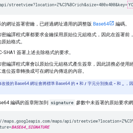
api/streetview?location=Z%C3%BCrich&size=400x400&key=
Y
示的網址簽署密鑰，已經過網址適用的調整版
Base64
編碼。
加密編譯程式庫都要求金鑰採用原始位元組格式，因此在簽署前
的原始格式。
AC-SHA1 簽署上述去除格式的要求。
加密編譯程式庫會以原始位元組格式產生簽章，因此請務必使用
二進位簽章轉換成可在網址內傳送的內容。
修改後的 Base64 網址會將標準 Base64 的
+
和
/
字元分別換成
-
和
_
，因
ase64 編碼的簽章附加到
signature
參數中未簽署的原始要求網
//maps.googleapis.com/maps/api/streetview?location=Z%C3
ture=
BASE64_SIGNATURE