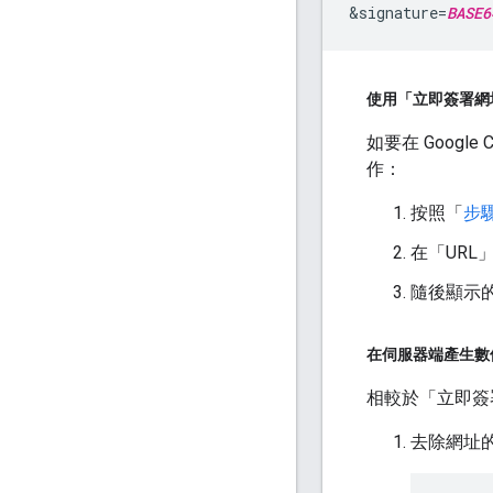
&signature=
BASE6
使用「立即簽署網
如要在 Googl
作：
按照「
步
在「URL」
隨後顯示的「
在伺服器端產生數
相較於「立即簽
去除網址