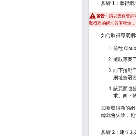
步驟 1：取得
警告：
請妥善保管網
取得您的網址簽署密鑰，
如何取得專案網
前往 Clo
選取專案下拉
向下捲動至「S
網址簽署
該頁面也
求。向下捲動
如要取得新的網址簽
鑰就會失效，包
步驟 2：建立