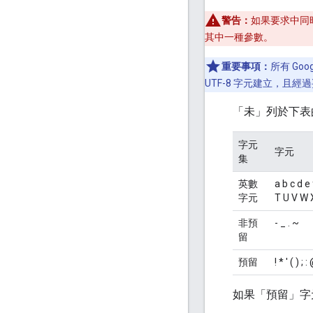
警告：
如果要求中同時
其中一種參數。
重要事項：
所有 Go
UTF-8 字元建立，且經
「未」
列於下表
字元
字元
集
英數
a b c d e 
字元
T U V W X
非預
- _ . ~
留
預留
! * ' ( ) ;
如果「預留」
字