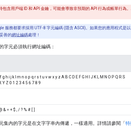
包含用戶端 ID 和 API 金鑰，可能會導致非預期的 API 行為或帳單
ogle 服務都要求採用 UTF-8 字元編碼 (隱含 ASCII)。如果您的應用程式
過妥善的
網址編碼
處理！
的字元必須執行網址編碼：
f g h i j k l m n o p q r s t u v w x y z A B C D E F G H I J K L M N O P Q R S
 Y Z 0 1 2 3 4 5 6 7 8 9
 : @ & = + $ , / ? % # [ ]
元集內的字元是在文字字串內傳遞，一樣適用。詳情請參閱「
特