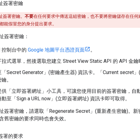
網址簽署密鑰
址簽署密鑰。
不要
在任何要求中傳送這組密鑰，也不要將密鑰儲存在任何
都能假冒您的身分提出要求。
址簽署密鑰：
ud 控制台中的
Google 地圖平台憑證頁面
。
式選單，然後選取您建立 Street View Static API 的 AP
ecret Generator」(密鑰產生器)
資訊卡。「Current secre
密鑰。
提供「立即簽署網址」小工具
，可讓您使用目前的簽署密鑰，自動簽署 Stre
至「Sign a URL now」(立即簽署網址)
資訊卡即可取得。
署密鑰，請選取「Regenerate Secret」(重新產生密鑰)
。新
含舊密鑰的要求同時也會失效。
未簽署的要求