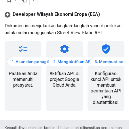
bookmark_border
Developer Wilayah Ekonomi Eropa (EEA)
Dokumen ini menjelaskan langkah-langkah yang diperlukan
untuk mulai menggunakan Street View Static API.
checklist
settings
verified_user
1. Akun dan penagihan
2. Mengaktifkan API
3. Membuat perm
Pastikan Anda
Aktifkan API di
Konfigurasi
memenuhi
project Google
kunci API untuk
prasyarat.
Cloud Anda.
membuat
permintaan API
yang
diautentikasi.
Kecuali dinyatakan lain, konten di halaman ini dilisensikan berdasarkan