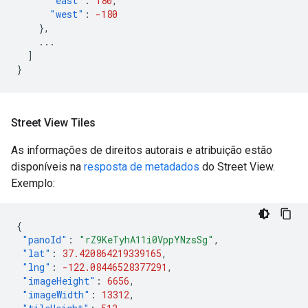
"east"
:
180
,
"west"
:
-180
},
...
]
}
Street View Tiles
As informações de direitos autorais e atribuição estão
disponíveis na
resposta de metadados
do Street View.
Exemplo:
{
"panoId"
:
"rZ9KeTyhA11i0VppYNzsSg"
,
"lat"
:
37.420864219339165
,
"lng"
:
-122.08446528377291
,
"imageHeight"
:
6656
,
"imageWidth"
:
13312
,