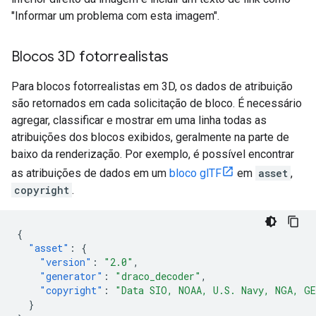
"Informar um problema com esta imagem".
Blocos 3D fotorrealistas
Para blocos fotorrealistas em 3D, os dados de atribuição
são retornados em cada solicitação de bloco. É necessário
agregar, classificar e mostrar em uma linha todas as
atribuições dos blocos exibidos, geralmente na parte de
baixo da renderização. Por exemplo, é possível encontrar
as atribuições de dados em um
bloco glTF
em
asset
,
copyright
.
{
"asset"
:
{
"version"
:
"2.0"
,
"generator"
:
"draco_decoder"
,
"copyright"
:
"Data SIO, NOAA, U.S. Navy, NGA, G
}