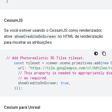
}
Cesium
JS
Se você estiver usando o CesiumJS como renderizador,
ative
showCreditsOnScreen
no HTML de renderização
para mostrar as atribuições.
// Add Photorealistic 3D Tiles tileset.
const
tileset
=
viewer
.
scene
.
primitives
.
add
(
new
url
:
"https://tile.googleapis.com/v1/3dtiles/r
// This property is needed to appropriately di
// as required.
showCreditsOnScreen
:
true
,
}));
Cesium para Unreal