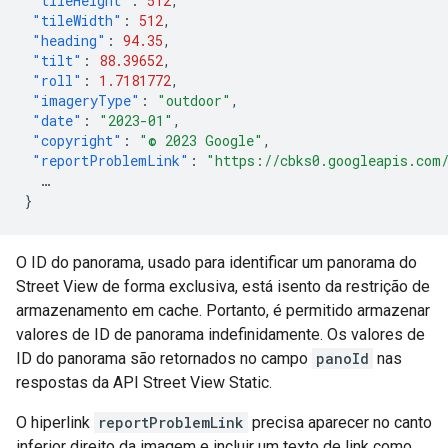
"tileHeight"
:
512
,
"tileWidth"
:
512
,
"heading"
:
94.35
,
"tilt"
:
88.39652
,
"roll"
:
1.7181772
,
"imageryType"
:
"outdoor"
,
"date"
:
"2023-01"
,
"copyright"
:
"© 2023 Google"
,
"reportProblemLink"
:
"https://cbks0.googleapis.com
…
}
O ID do panorama, usado para identificar um panorama do
Street View de forma exclusiva, está isento da restrição de
armazenamento em cache. Portanto, é permitido armazenar
valores de ID de panorama indefinidamente. Os valores de
ID do panorama são retornados no campo
panoId
nas
respostas da API Street View Static.
O hiperlink
reportProblemLink
precisa aparecer no canto
inferior direito da imagem e incluir um texto de link como