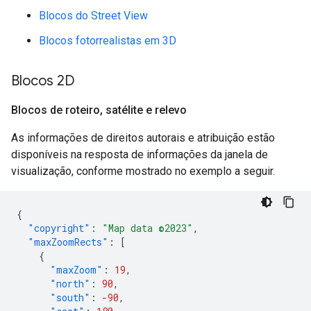
Blocos do Street View
Blocos fotorrealistas em 3D
Blocos 2D
Blocos de roteiro
,
satélite e relevo
As informações de direitos autorais e atribuição estão
disponíveis na resposta de informações da janela de
visualização, conforme mostrado no exemplo a seguir.
{
"copyright"
:
"Map data ©2023"
,
"maxZoomRects"
:
[
{
"maxZoom"
:
19
,
"north"
:
90
,
"south"
:
-90
,