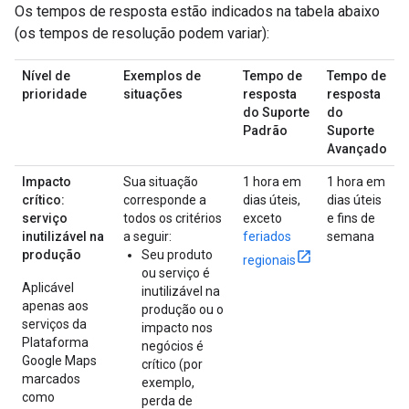
Os tempos de resposta estão indicados na tabela abaixo
(os tempos de resolução podem variar):
Nível de
Exemplos de
Tempo de
Tempo de
prioridade
situações
resposta
resposta
do Suporte
do
Padrão
Suporte
Avançado
Impacto
Sua situação
1 hora em
1 hora em
crítico:
corresponde a
dias úteis,
dias úteis
serviço
todos os critérios
exceto
e fins de
inutilizável na
a seguir:
feriados
semana
produção
Seu produto
regionais
ou serviço é
Aplicável
inutilizável na
apenas aos
produção ou o
serviços da
impacto nos
Plataforma
negócios é
Google Maps
crítico (por
marcados
exemplo,
como
perda de