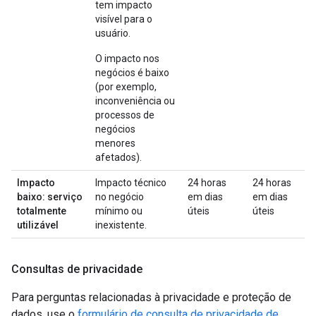
tem impacto
visível para o
usuário.
O impacto nos
negócios é baixo
(por exemplo,
inconveniência ou
processos de
negócios
menores
afetados).
Impacto
Impacto técnico
24 horas
24 horas
baixo: serviço
no negócio
em dias
em dias
totalmente
mínimo ou
úteis
úteis
utilizável
inexistente.
Consultas de privacidade
Para perguntas relacionadas à privacidade e proteção de
dados, use o
formulário de consulta de privacidade de