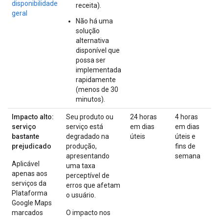
disponibilidade
receita).
geral
Não há uma
solução
alternativa
disponível que
possa ser
implementada
rapidamente
(menos de 30
minutos).
Impacto alto:
Seu produto ou
24 horas
4 horas
serviço
serviço está
em dias
em dias
bastante
degradado na
úteis
úteis e
prejudicado
produção,
fins de
apresentando
semana
Aplicável
uma taxa
apenas aos
perceptível de
serviços da
erros que afetam
Plataforma
o usuário.
Google Maps
marcados
O impacto nos