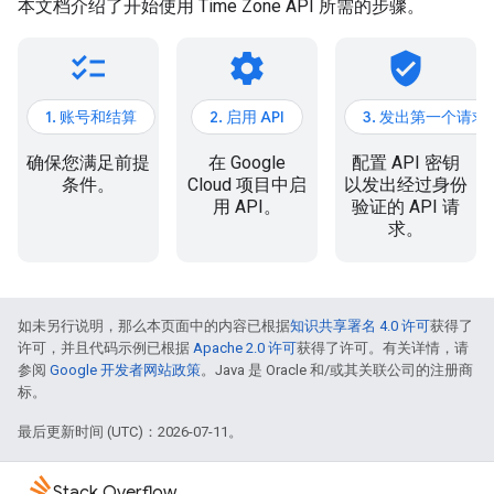
本文档介绍了开始使用 Time Zone API 所需的步骤。
checklist
settings
verified_user
1. 账号和结算
2. 启用 API
3. 发出第一个请求
确保您满足前提
在 Google
配置 API 密钥
条件。
Cloud 项目中启
以发出经过身份
用 API。
验证的 API 请
求。
如未另行说明，那么本页面中的内容已根据
知识共享署名 4.0 许可
获得了
许可，并且代码示例已根据
Apache 2.0 许可
获得了许可。有关详情，请
参阅
Google 开发者网站政策
。Java 是 Oracle 和/或其关联公司的注册商
标。
最后更新时间 (UTC)：2026-07-11。
Stack Overflow