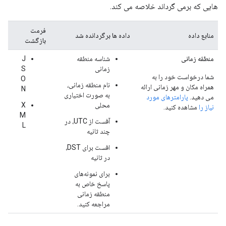
هایی که برمی گرداند خلاصه می کند.
فرمت
منابع داده
داده ها برگردانده شد
بازگشت
منطقه زمانی
شناسه منطقه
J
زمانی
S
شما درخواست خود را به
O
نام منطقه زمانی،
همراه مکان و مهر زمانی ارائه
N
به صورت اختیاری
می دهید.
پارامترهای مورد
محلی
X
نیاز را
مشاهده کنید.
M
آفست از UTC، در
L
چند ثانیه
افست برای DST،
در ثانیه
برای نمونه‌های
پاسخ خاص به
منطقه زمانی
مراجعه کنید.