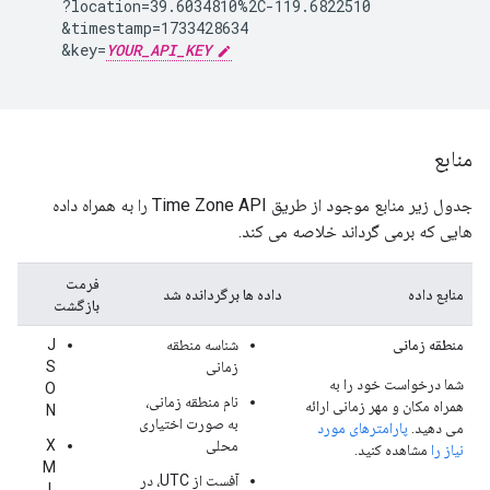
    ?location=39.6034810%2C-119.6822510

    &timestamp=1733428634

    &key=
YOUR_API_KEY
منابع
جدول زیر منابع موجود از طریق Time Zone API را به همراه داده
هایی که برمی گرداند خلاصه می کند.
فرمت
منابع داده
داده ها برگردانده شد
بازگشت
منطقه زمانی
شناسه منطقه
J
زمانی
S
شما درخواست خود را به
O
نام منطقه زمانی،
همراه مکان و مهر زمانی ارائه
N
به صورت اختیاری
می دهید.
پارامترهای مورد
محلی
X
نیاز را
مشاهده کنید.
M
آفست از UTC، در
L