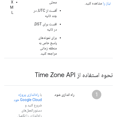
محلی
X
نیاز را
مشاهده کنید.
M
آفست از UTC، در
L
چند ثانیه
افست برای DST،
در ثانیه
برای نمونه‌های
پاسخ خاص به
منطقه زمانی
مراجعه کنید.
نحوه استفاده از Time Zone API
1
راه اندازی شود
با
راه‌اندازی پروژه
Google Cloud خود
شروع کنید و
دستورالعمل‌های
راه‌اندازی را تکمیل