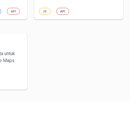
API
JS
API
ta untuk
le Maps