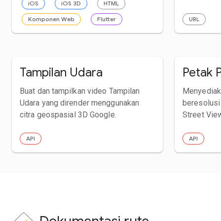
iOS
iOS 3D
HTML
Komponen Web
Flutter
URL
Tampilan Udara
Petak 
Buat dan tampilkan video Tampilan
Menyediaka
Udara yang dirender menggunakan
beresolusi 
citra geospasial 3D Google.
Street Vie
API
API