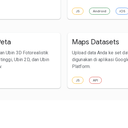
JS
Android
iOS
Peta
Maps Datasets
n Ubin 3D Fotorealistik
Upload data Anda ke set da
tinggi, Ubin 2D, dan Ubin
digunakan di aplikasi Goog
w.
Platform.
JS
API