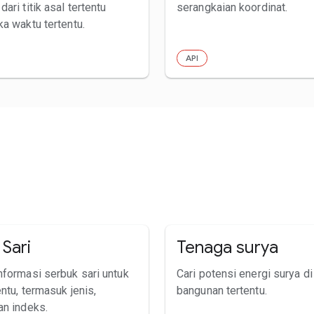
ari titik asal tertentu
serangkaian koordinat.
ka waktu tertentu.
API
Sari
Tenaga surya
nformasi serbuk sari untuk
Cari potensi energi surya di
entu, termasuk jenis,
bangunan tertentu.
an indeks.