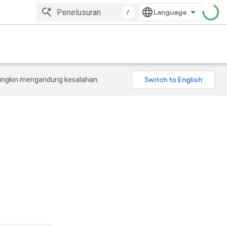
/
mungkin mengandung kesalahan.
m