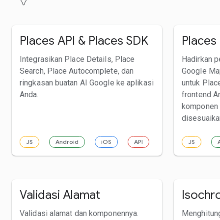
Places API & Places SDK
Places 
Integrasikan Place Details, Place
Hadirkan 
Search, Place Autocomplete, dan
Google Ma
ringkasan buatan AI Google ke aplikasi
untuk Plac
Anda.
frontend A
komponen y
disesuaika
JS
Android
iOS
API
JS
Validasi Alamat
Isochro
Validasi alamat dan komponennya.
Menghitung