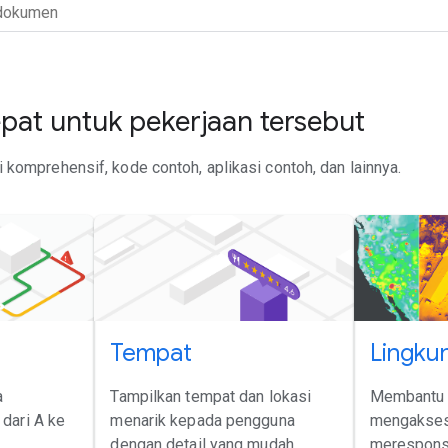
at untuk pekerjaan tersebut
komprehensif, kode contoh, aplikasi contoh, dan lainnya.
Tempat
Lingku
a
Tampilkan tempat dan lokasi
Membantu 
dari A ke
menarik kepada pengguna
mengakses
dengan detail yang mudah
merespons 