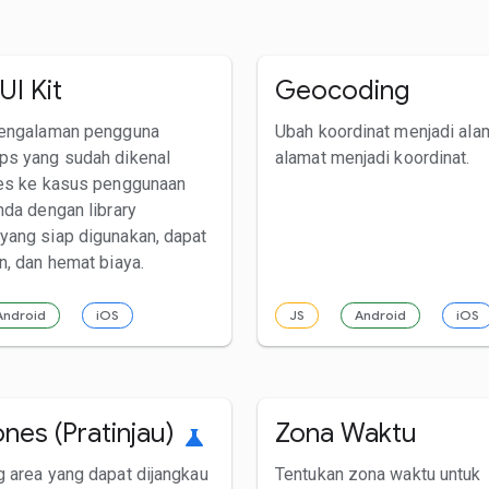
UI Kit
Geocoding
pengalaman pengguna
Ubah koordinat menjadi ala
ps yang sudah dikenal
alamat menjadi koordinat.
es ke kasus penggunaan
nda dengan library
ang siap digunakan, dapat
n, dan hemat biaya.
Android
iOS
JS
Android
iOS
nes (Pratinjau)
Zona Waktu
science
 area yang dapat dijangkau
Tentukan zona waktu untuk