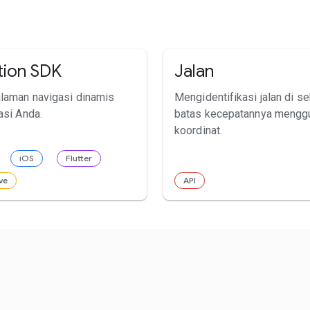
tion SDK
Jalan
laman navigasi dinamis
Mengidentifikasi jalan di se
asi Anda.
batas kecepatannya mengg
koordinat.
iOS
Flutter
ve
API