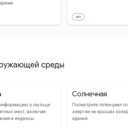
время.
API
кружающей среды
а
Солнечная
 информацию о пыльце
Посмотрите потенциал с
етных мест, включая
энергии на крышах конк
тения и индексы.
зданий.