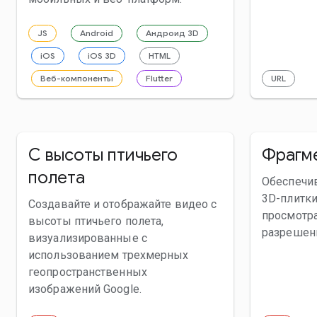
JS
Android
Андроид 3D
iOS
iOS 3D
HTML
Веб-компоненты
Flutter
URL
С высоты птичьего
Фрагм
полета
Обеспечи
3D-плитки
Создавайте и отображайте видео с
просмотр
высоты птичьего полета,
разрешен
визуализированные с
использованием трехмерных
геопространственных
изображений Google.