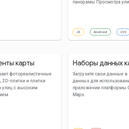
панорамы Просмотра ули
JS
Android
iOS
енты карты
Наборы данных к
вает фотореалистичные
Загрузите свои данные в
, 2D-плитки и плитки
данных для использован
а улиц с высоким
приложении платформы 
ием.
Maps.