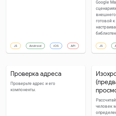
Google Ma
сценариях
внешнего
готовой к
настраив
библиотек
JS
Android
iOS
API
JS
Проверка адреса
Изохр
(предв
Проверьте адрес и его
просм
компоненты.
Рассчитай
человек м
определен