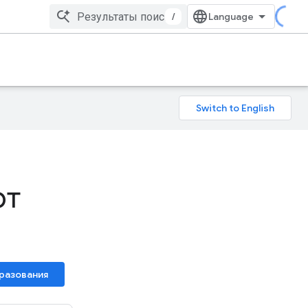
/
рт
разования