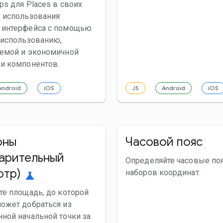
ps для Places в своих
 использования
 интерфейса с помощью
 использованию,
аемой и экономичной
и компонентов.
Android
iOS
JS
Android
iOS
оны
Часовой пояс
арительный
Определяйте часовые поя
отр)
наборов координат.
science
те площадь, до которой
ожет добраться из
ной начальной точки за