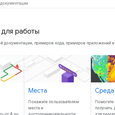
 для работы
ой документации, примеров кода, примеров приложений и 
Места
Среда
Покажите пользователям
Помогите
места и
получить 
ь от А до
достопримечательности,
для реаги