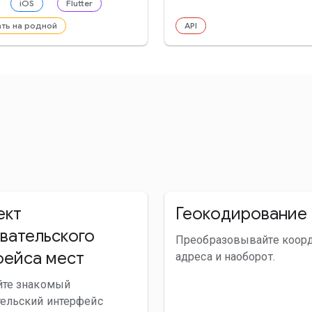
iOS
Flutter
ать на родной
API
ект
Геокодирование
вательского
Преобразовывайте коор
фейса мест
адреса и наоборот.
йте знакомый
тельский интерфейс