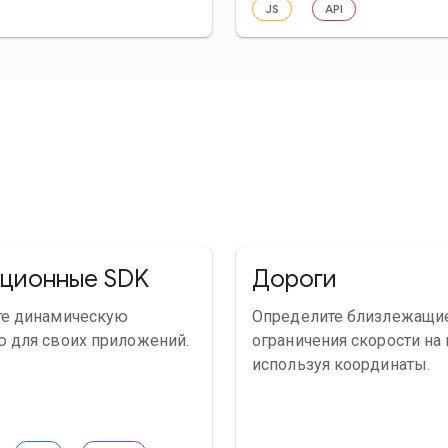
JS
API
ационные SDK
Дороги
те динамическую
Определите близлежащие
 для своих приложений.
ограничения скорости на 
используя координаты.