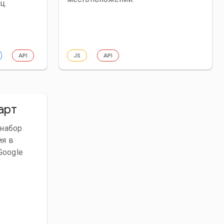
ц.
API
JS
API
арт
 набор
ия в
Google