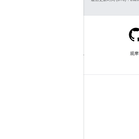
Stack Overflow
在 google-maps 标签下提问。
观摩
了解详情
常见问题解答
API 选择工具
教程