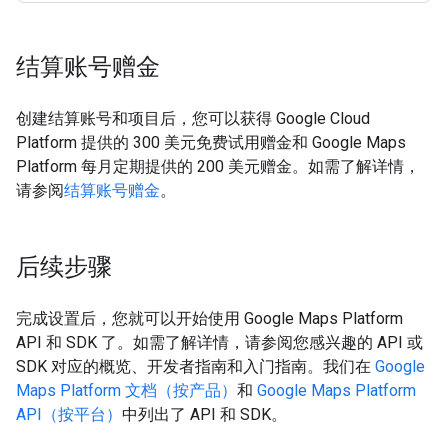
结算账号赠金
创建结算账号和项目后，您可以获得 Google Cloud
Platform 提供的 300 美元免费试用赠金和 Google Maps
Platform 每月定期提供的 200 美元赠金。如需了解详情，
请参阅
结算账号赠金
。
后续步骤
完成设置后，您就可以开始使用 Google Maps Platform
API 和 SDK 了。如需了解详情，请参阅您感兴趣的 API 或
SDK 对应的概览、开发者指南和入门指南。我们在
Google
Maps Platform 文档（按产品）
和
Google Maps Platform
API（按平台）
中列出了 API 和 SDK。