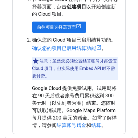
择器页面，点击
创建项目
以开始创建新
的 Cloud 项目。
前往项目选择器页面
确保您的 Cloud 项目已启用结算功能。
确认您的项目已启用结算功能
。
注意：虽然您必须设置结算账号才能设置
Cloud 项目，但实际使用 Embed API 时不需
要付费。
Google Cloud 提供免费试用。试用期将
在 90 天后或者账号费用累积达到 300
美元时（以先到者为准）结束。您随时
可以取消试用。Google Maps Platform
每月提供 200 美元的赠金。如需了解详
情，请参阅
结算账号赠金
和
结算
。