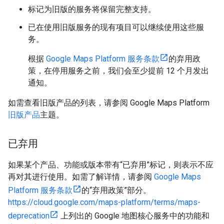
标记为旧版的服务将保留完整支持。
已在使用旧版服务的现有项目可以继续使用这些服
务。
根据
Google Maps Platform 服务条款
的弃用政
策，在停用服务之前，我们会至少提前 12 个月发出
通知。
如需查看旧版产品的列表，请参阅 Google Maps Platform
旧版产品
主题。
已弃用
如果某个产品、功能或版本带有“已弃用”标记，则表示不应
再对其进行使用。如需了解详情，请参阅
Google Maps
Platform 服务条款
的“弃用政策”部分。
https://cloud.google.com/maps-platform/terms/maps-
deprecation
上列出的 Google 地图核心服务中的功能和