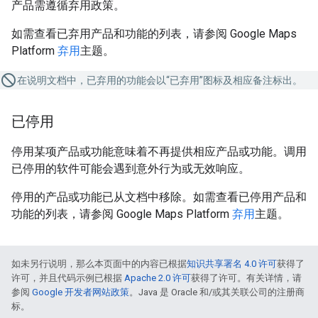
产品需遵循弃用政策。
如需查看已弃用产品和功能的列表，请参阅 Google Maps
Platform
弃用
主题。
在说明文档中，已弃用的功能会以“已弃用”图标及相应备注标出。
已停用
停用某项产品或功能意味着不再提供相应产品或功能。调用
已停用的软件可能会遇到意外行为或无效响应。
停用的产品或功能已从文档中移除。如需查看已停用产品和
功能的列表，请参阅 Google Maps Platform
弃用
主题。
如未另行说明，那么本页面中的内容已根据
知识共享署名 4.0 许可
获得了
许可，并且代码示例已根据
Apache 2.0 许可
获得了许可。有关详情，请
参阅
Google 开发者网站政策
。Java 是 Oracle 和/或其关联公司的注册商
标。