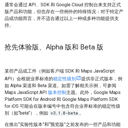
通常会通过 API、SDK 和 Google Cloud 控制台来支持正式
版产品和功能，但也存在一些例外的特殊情况：对于特定产
品或功能而言，并不适合通过以上一种或多种功能提供支
持。
抢先体验版、Alpha 版和 Beta 版
某些产品或工件（例如客户端 SDK 和 Maps JavaScript
API）会根据业界标准的
稳定性级别
提供非正式版本，例
如 Alpha 渠道和 Beta 渠道。如需了解相关示例，可参阅
Maps JavaScript API
版本控制
主题。此外，Google Maps
Platform SDK for Android 和 Google Maps Platform SDK
for iOS 可能会在版本编号中包含符合业界标准的稳定性级
别（如“beta”），例如
v3.1.0-beta
。
在推出“实验性版本”和“预览版”之前发布的一些产品和功能