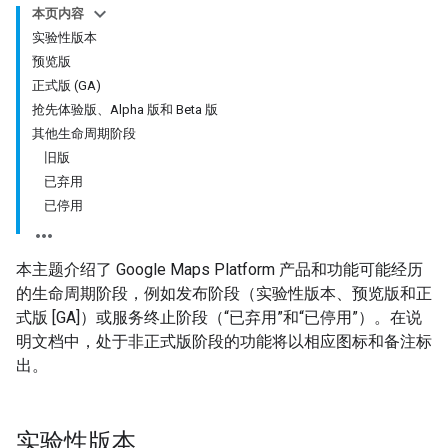
本页内容
实验性版本
预览版
正式版 (GA)
抢先体验版、Alpha 版和 Beta 版
其他生命周期阶段
旧版
已弃用
已停用
本主题介绍了 Google Maps Platform 产品和功能可能经历
的生命周期阶段，例如发布阶段（实验性版本、预览版和正
式版 [GA]）或服务终止阶段（“已弃用”和“已停用”）。在说
明文档中，处于非正式版阶段的功能将以相应图标和备注标
出。
实验性版本