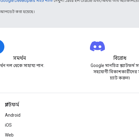
,
Google Developers সাইট নীতি
দেখুন। Java হল Oracle এবং/অথবা তার অ্যাফিলিয়েট সংস
র আপডেট করা হয়েছে।
সমর্থন
বিরোধ
্থন দল থেকে সাহায্য পান.
Google মানচিত্র প্ল্যাটফর্ম স
সহযোগী বিকাশকারীদের 
চ্যাট করুন৷
প্ল্যাটফর্ম
Android
iOS
Web