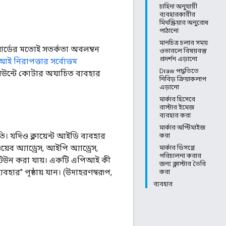
চাহিদা অনুযায়ী
ব্যবহারকারীর
মিথস্ক্রিয়ার অনুরোধ
পাঠানো
মানচিত্র চলার সময়
ার্ডের মতোই সতর্কতা অবলম্বন
ওভারলে বিষয়বস্তু
প্রদর্শন এড়ানো
ই নিরাপত্তার সর্বোত্তম
Draw পদ্ধতিতে
াউন্টে কোটার অযাচিত ব্যবহার
নিবিড় ক্রিয়াকলাপ
এড়ানো
মার্কার হিসেবে
রাস্টার ইমেজ
ব্যবহার করা
মার্কার অপ্টিমাইজ
 যদিও ক্লায়েন্ট আইডি ব্যবহার
করা
়েব অ্যাড্রেস, আইপি অ্যাড্রেস,
মার্কার ডিসপ্লে
পরিচালনা করার
 টিউন করা যায়। একটি এপিআই কী
জন্য ক্লাস্টার তৈরি
ার" পৃষ্ঠায় যান। (উদাহরণস্বরূপ,
করা
ব্যবহার