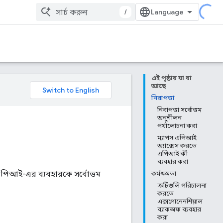
/
এই পৃষ্ঠায় যা যা
আছে
নিরাপত্তা
নিরাপত্তা সর্বোত্তম
অনুশীলন
পর্যালোচনা করা
ম্যাপস এপিআই
অ্যাক্সেস করতে
এপিআই কী
ব্যবহার করা
 এপিআই-এর ব্যবহারকে সর্বোত্তম
কর্মক্ষমতা
ত্রুটিগুলি পরিচালনা
করতে
এক্সপোনেনশিয়াল
ব্যাকঅফ ব্যবহার
করা