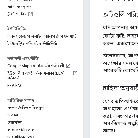
ঘটনা ব্যবস্থাপনা
ত্রুটিগুলি প
ট্রাস্ট সেন্টার
যদি আপনার অ্যাপ
ইউটিলিটিস
কোটা ত্রুটি, তাহ
এনকোডেড পলিলাইন অ্যালগরিদম ফরম্যাট
করুন। এক্সপোনেনশ
ইন্টারেক্টিভ পলিলাইন ইউটিলিটি
বিশেষভাবে, আপনা
শর্তাবলী এবং নীতি
অপেক্ষার সময় য
Google Maps প্ল্যাটফর্মের শর্তাবলী
আরেকটি কোয়েরি প
ইউরোপীয় অর্থনৈতিক এলাকা (EEA)
শর্তাবলী
EEA FAQ
চাহিদা অনুযায
অতিরিক্ত সম্পদ
যেসব এপিআই-তে ব্
সম্পদ ট্র্যাকিং পরিকল্পনা
অর্থ হলো, এপিআ
অবজ্ঞা
করা, এবং তারপর স
ডোমেইন
অন-ডিমান্ড পদ্
লঞ্চের পর্যায়গুলি
আসে।
উত্তরাধিকার পণ্য