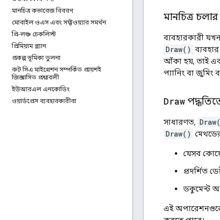
মানচিত্র কভারেজ বিবরণ
মানচিত্র চলার 
মোবাইল ওএস এবং সফ্টওয়্যার সমর্থন
প্রি-লঞ্চ চেকলিস্ট
ব্যবহারকারী যখন 
প্রিমিয়াম প্ল্যান
Draw()
ব্যবহার
প্রকল্প ভূমিকা তুলনা
আঁকা হয়, তাই এক
রুট সিএ মাইগ্রেশন সম্পর্কিত প্রায়শই
প্যানিং বা জুমি
জিজ্ঞাসিত প্রশ্নাবলী
ইউআরএল এনকোডিং
Draw
পদ্ধতিতে
ওয়ার্ডপ্রেস ব্যবহারকারীরা
সাধারণত,
Draw
Draw()
মেথডের 
যেসব কোয়ে
প্রদর্শিত 
ডকুমেন্ট 
এই অপারেশনগুলো পা