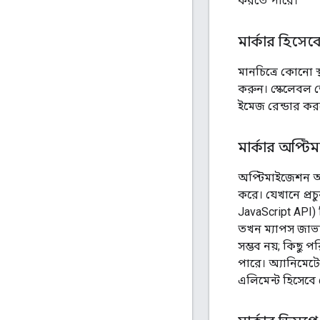
করতে পারে।
মার্কার হিসেব
মানচিত্রে কোনো স
করুন। স্কেলেবল ভ
ইমেজ রেন্ডার করত
মার্কার অপ্ট
অপ্টিমাইজেশন অনে
করে। যেখানে প্রচ
JavaScript API) 
তখন ম্যাপস জাভাস
সম্ভব নয়; কিছু 
পারে। অ্যানিমে
এলিমেন্ট হিসেবে 