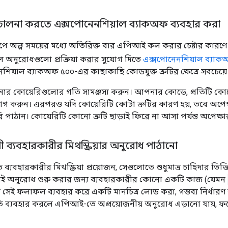
রিচালনা করতে এক্সপোনেনশিয়াল ব্যাকঅফ ব্যবহার করা
ে অল্প সময়ের মধ্যে অতিরিক্ত বার এপিআই কল করার চেষ্টার কারণে ক
লে অনুরোধগুলো প্রক্রিয়া করার সুযোগ দিতে
এক্সপোনেনশিয়াল ব্যা
িয়াল ব্যাকঅফ ৫০০-এর কাছাকাছি কোডযুক্ত ত্রুটির ক্ষেত্রে সবচেয়ে
র কোয়েরিগুলোর গতি সামঞ্জস্য করুন। আপনার কোডে, প্রতিটি কোয
োগ করুন। এরপরও যদি কোয়েরিটি কোটা ত্রুটির কারণ হয়, তবে অপেক্
াঠান। কোয়েরিটি কোনো ত্রুটি ছাড়াই ফিরে না আসা পর্যন্ত অপেক্ষার
়ী ব্যবহারকারীর মিথস্ক্রিয়ার অনুরোধ পাঠানো
যবহারকারীর মিথস্ক্রিয়া প্রয়োজন, সেগুলোতে শুধুমাত্র চাহিদার ভ
ই অনুরোধ শুরু করার জন্য ব্যবহারকারীর কোনো একটি কাজ (যেমন
েই ফলাফল ব্যবহার করে একটি মানচিত্র লোড করা, গন্তব্য নির্ধারণ কর
ধতি ব্যবহার করলে এপিআই-তে অপ্রয়োজনীয় অনুরোধ এড়ানো যায়,