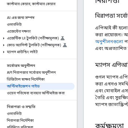
নিরাপত্তা
কাস্টমার কেয়ার
,
কাস্টমার কেয়ার
নিরাপত্তা সর্
AI এর জন্য সম্পদ
ওভারভিউ
এপিআই কী হলো প্
এজেন্টের দক্ষতা
করা প্রয়োজন। আ
এজেন্টিক UI টুলকিট (পরীক্ষামূলক)
অনুশীলনগুলো
পর
কোড অ্যাসিস্ট টুলকিট (পরীক্ষামূলক)
এবং অপ্রত্যাশিত চ
ম্যাপস গ্রাউন্ডিং লাইট
ম্যাপস এপিআই
সর্বোত্তম অনুশীলন
API নিরাপত্তার সর্বোত্তম অনুশীলন
গুগল ম্যাপস এপি
ডিজিটাল স্বাক্ষর নির্দেশিকা
করা এখনও সমর্থিত,
অপ্টিমাইজেশন গাইড
এবং মোবাইল এসড
ওয়েব পরিষেবা ব্যবহার অপ্টিমাইজ করা
তৈরি এবং সুরক্ষি
ম্যাপস জাভাস্ক্র
নিরাপত্তা ও সম্মতি
ওভারভিউ
নিরাপত্তা নির্দেশিকা
কর্মক্ষমতা
পরিধিতে পরিষেবা