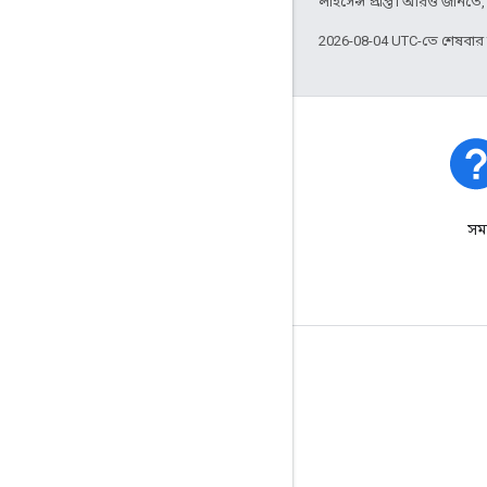
লাইসেন্স প্রাপ্ত। আরও জানতে
2026-08-04 UTC-তে শেষবা
প্ল্যাটফর্মের অবস্থা
প্ল্যাটফর্মের ঘটনা এবং বিভ্রাট
সমর
সম্পর্কে জানুন।
আরও জানুন
প্রায়শই জিজ্ঞাসিত প্রশ্ন
ক্ষমতা এক্সপ্লোরার
শুরু হচ্ছে