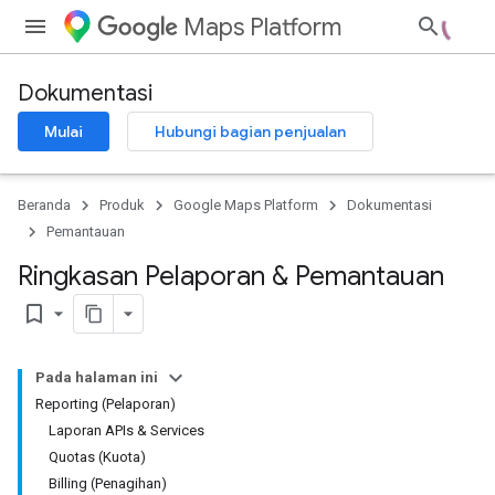
Maps Platform
Dokumentasi
Mulai
Hubungi bagian penjualan
Beranda
Produk
Google Maps Platform
Dokumentasi
Pemantauan
Ringkasan Pelaporan & Pemantauan
bookmark_border
Pada halaman ini
Reporting (Pelaporan)
Laporan APIs & Services
Quotas (Kuota)
Billing (Penagihan)