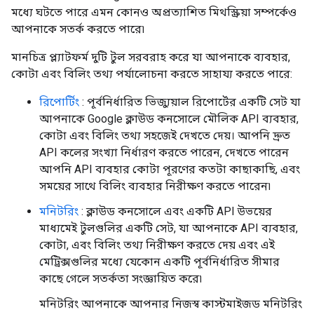
মধ্যে ঘটতে পারে এমন কোনও অপ্রত্যাশিত মিথস্ক্রিয়া সম্পর্কেও
আপনাকে সতর্ক করতে পারে৷
মানচিত্র প্ল্যাটফর্ম দুটি টুল সরবরাহ করে যা আপনাকে ব্যবহার,
কোটা এবং বিলিং তথ্য পর্যালোচনা করতে সাহায্য করতে পারে:
রিপোর্টিং
: পূর্বনির্ধারিত ভিজ্যুয়াল রিপোর্টের একটি সেট যা
আপনাকে Google ক্লাউড কনসোলে মৌলিক API ব্যবহার,
কোটা এবং বিলিং তথ্য সহজেই দেখতে দেয়। আপনি দ্রুত
API কলের সংখ্যা নির্ধারণ করতে পারেন, দেখতে পারেন
আপনি API ব্যবহার কোটা পূরণের কতটা কাছাকাছি, এবং
সময়ের সাথে বিলিং ব্যবহার নিরীক্ষণ করতে পারেন৷
মনিটরিং
: ক্লাউড কনসোলে এবং একটি API উভয়ের
মাধ্যমেই টুলগুলির একটি সেট, যা আপনাকে API ব্যবহার,
কোটা, এবং বিলিং তথ্য নিরীক্ষণ করতে দেয় এবং এই
মেট্রিক্সগুলির মধ্যে যেকোন একটি পূর্বনির্ধারিত সীমার
কাছে গেলে সতর্কতা সংজ্ঞায়িত করে৷
মনিটরিং আপনাকে আপনার নিজস্ব কাস্টমাইজড মনিটরিং